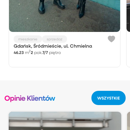
mieszkanie
sprzedaż
Gdańsk, Śródmieście, ul. Chmielna
2
46.23
2
7/7
m
pok.
piętro
Opinie Klientów
WSZYSTKIE