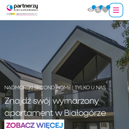
NADMORSKI SECOND HOME | TYLKO U NAS
Znajdź swój wymarzony
apartament w Białogórze
ZOBACZ WIĘCEJ