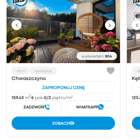
804
wyświetleń:
dom
sprzedaż
d
Chwaszczyno
Kęb
ZAPROPONUJ CENĘ
2
159.43
6
0/2
125.
m
pok.
piętro
/m²
ZADZWOŃ
WHATSAPP
ZOBACZ