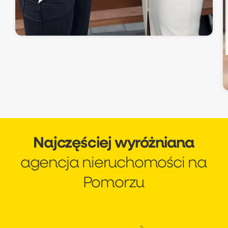
zaangażowała się w pomoc – z
uśmiechem, profesjonalizmem i pełnym
wsparciem na każdym etapie. Pani
Justyna czuła się zaopiekowana i pewna
swoich decyzji. Była pozytywnie
zaskoczona, jak sprawnie i szybko udało
się sfinalizować zakup. Koniecznie zobacz!
Najczęściej wyróżniana
agencja nieruchomości na
Pomorzu