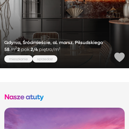
Gdynia, Śródmieście, al. marsz. Piłsudskiego
2
58
2
2/4
m
pok.
piętro
/m²
mieszkanie
sprzedaż
Nasze atuty