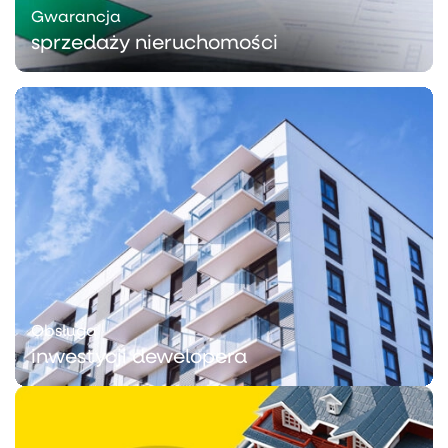
Gwarancja
sprzedaży nieruchomości
Obsługa
inwestycji dewelopera