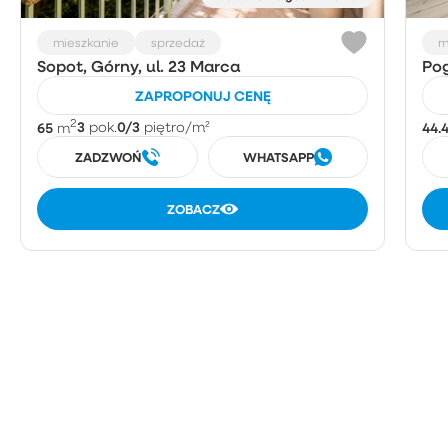
mieszkanie
sprzedaż
m
Sopot, Górny, ul. 23 Marca
Pog
ZAPROPONUJ CENĘ
2
65
3
0/3
44.
m
pok.
piętro
/m²
ZADZWOŃ
WHATSAPP
ZOBACZ