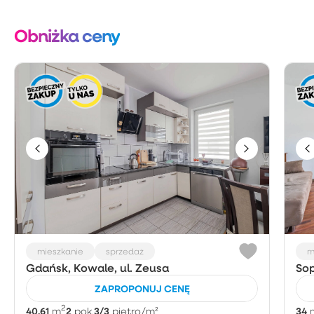
Obniżka ceny
mieszkanie
sprzedaż
m
Gdańsk, Kowale, ul. Zeusa
Sop
ZAPROPONUJ CENĘ
2
40.61
2
3/3
34
m
pok.
piętro
/m²