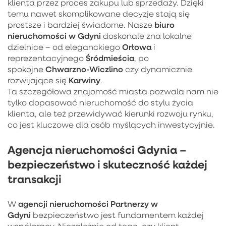
klienta przez proces zakupu lub sprzedaży. Dzięki
temu nawet skomplikowane decyzje stają się
biuro
prostsze i bardziej świadome. Nasze
nieruchomości w Gdyni
doskonale zna lokalne
Orłowa
dzielnice – od eleganckiego
i
Śródmieścia
reprezentacyjnego
, po
Chwarzno-Wiczlino
spokojne
czy dynamicznie
Karwiny
rozwijające się
.
Ta szczegółowa znajomość miasta pozwala nam nie
tylko dopasować nieruchomość do stylu życia
klienta, ale też przewidywać kierunki rozwoju rynku,
co jest kluczowe dla osób myślących inwestycyjnie.
Agencja nieruchomości Gdynia –
bezpieczeństwo i skuteczność każdej
transakcji
agencji nieruchomości Partnerzy w
W
Gdyni
bezpieczeństwo jest fundamentem każdej
współpracy. Niezależnie od tego, czy klient