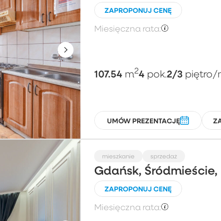
ZAPROPONUJ CENĘ
Miesięczna rata:
2
107.54
4
2/3
m
pok.
piętro
/
UMÓW PREZENTACJĘ
Z
mieszkanie
sprzedaż
Gdańsk, Śródmieście, 
ZAPROPONUJ CENĘ
Miesięczna rata: