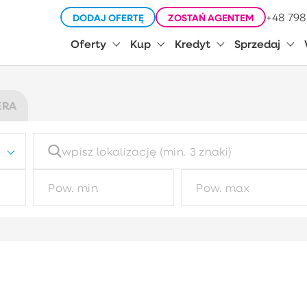
+48 798
DODAJ OFERTĘ
ZOSTAŃ AGENTEM
Oferty
Kup
Kredyt
Sprzedaj
ERA
Typ budynku
Ty
Wybierz
Typ garażu
R