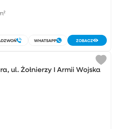
m²
ADZWOŃ
WHATSAPP
ZOBACZ
, ul. Żołnierzy I Armii Wojska