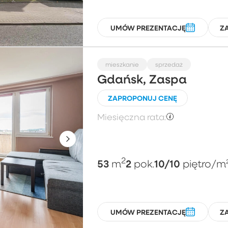
UMÓW PREZENTACJĘ
Z
mieszkanie
sprzedaż
Gdańsk, Zaspa
ZAPROPONUJ CENĘ
Miesięczna rata:
2
53
2
10/10
m
pok.
piętro
/m
UMÓW PREZENTACJĘ
Z