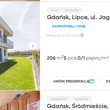
dom
sprzedaż
Gdańsk, Lipce, ul. J
ZAPROPONUJ CENĘ
Miesięczna rata:
2
206
5
0/1
m
pok.
piętro
/m²
UMÓW PREZENTACJĘ
Z
mieszkanie
sprzedaż
Gdańsk, Śródmieście, 