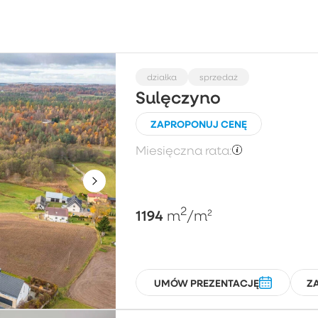
Wybierz
Cena za m²
Po
działka
sprzedaż
Sulęczyno
ZAPROPONUJ CENĘ
Piętro
L
Miesięczna rata:
Wybierz
2
1194
m
/m²
UMÓW PREZENTACJĘ
Z