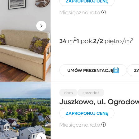
ZAPROPONUJ CENĘ
Miesięczna rata:
2
34
1
2/2
m
pok.
piętro
/m²
UMÓW PREZENTACJĘ
Z
dom
sprzedaż
Juszkowo, ul. Ogrodo
ZAPROPONUJ CENĘ
Miesięczna rata: