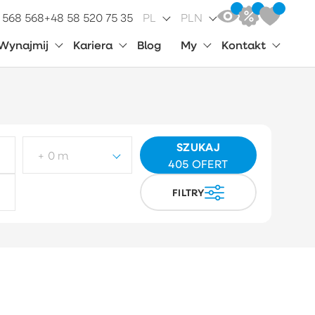
 568 568
+48 58 520 75 35
PL
PLN
Wynajmij
Kariera
Blog
My
Kontakt
SZUKAJ
+ 0 m
405
OFERT
FILTRY
p działki
Wybierz
ynek