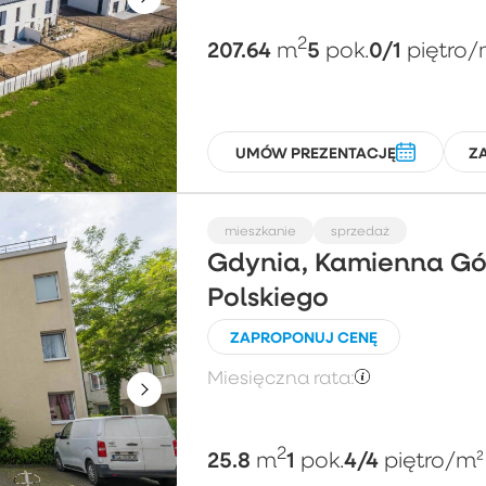
2
207.64
5
0/1
m
pok.
piętro
/
UMÓW PREZENTACJĘ
Z
mieszkanie
sprzedaż
Gdynia, Kamienna Góra
Polskiego
ZAPROPONUJ CENĘ
Miesięczna rata:
2
25.8
1
4/4
m
pok.
piętro
/m²