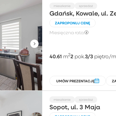
mieszkanie
sprzedaż
Gdańsk, Kowale, ul. Z
ZAPROPONUJ CENĘ
Miesięczna rata:
2
40.61
2
3/3
m
pok.
piętro
/m
UMÓW PREZENTACJĘ
Z
mieszkanie
sprzedaż
Sopot, ul. 3 Maja