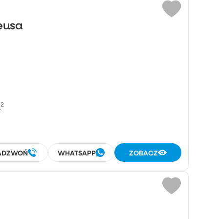
eusa
²
ADZWOŃ
WHATSAPP
ZOBACZ