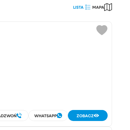
LISTA
MAPA
Wybierz
wierzchnia działki (m²)
iczba
pokoi
pomieszczeń
ADZWOŃ
WHATSAPP
ZOBACZ