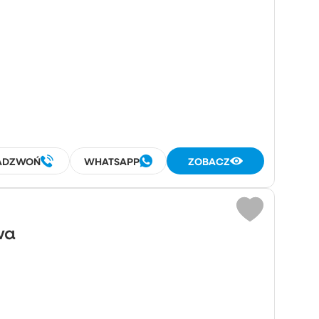
ADZWOŃ
WHATSAPP
ZOBACZ
wa