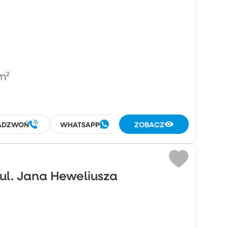
m²
ADZWOŃ
WHATSAPP
ZOBACZ
ul. Jana Heweliusza