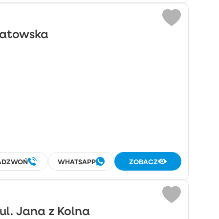
agatowska
ADZWOŃ
WHATSAPP
ZOBACZ
ul. Jana z Kolna