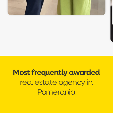
lokalnego rynku nieruchomości. Tym
bardziej cieszy nas, że mogliśmy wesprzeć
ich na każdym etapie – z pełnym
zaangażowaniem, spokojem i oczywiście…
po partnersku. Wielkie brawa dla Karola
za budowanie zaufania i relacji, które
zostają na dłużej!
Most frequently awarded
real estate agency in
Pomerania