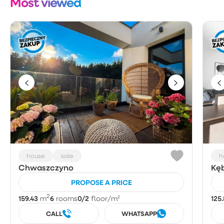
Most viewed
house
sale
h
Chwaszczyno
Kęb
PROPOSE A PRICE
2
159.43
6
0/2
125.
m
rooms
floor
/m²
CALL
WHATSAPP