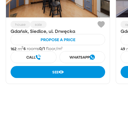
house
sale
a
Gdańsk, Siedlce, ul. Drwęcka
Gda
PROPOSE A PRICE
2
162
6
0/1
49
m
rooms
floor
/m²
CALL
WHATSAPP
SEE