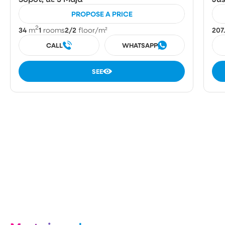
PROPOSE A PRICE
2
34
1
2/2
207
m
rooms
floor
/m²
CALL
WHATSAPP
SEE