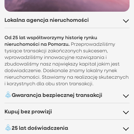
Lokalna agencja nieruchomości
Od 25 lat współtworzymy historię rynku
nieruchomości na Pomorzu.
Przeprowadziliśmy
tysiące transakcji zakończonych sukcesem,
wprowadziliśmy innowacyjne rozwiązania i
zbudowaliśmy nasz największy kapitał jakim jest
doświadczenie. Doskonale znamy lokalny rynek
nieruchomości. Stawiamy na realizację skutecznych
i korzystnych dla obu stron transakcji.
Gwarancja bezpiecznej transakcji
Kupuj bez prowizji
Doskonale rozumiemy, jak ważne dla naszych
Klientów jest poczucie pewności i bezpieczeństwa.
Dlatego wszystkie transakcje realizowane z naszym
25 lat doświadczenia
Z nami kupisz mieszkanie, dom lub działkę
udziałem są w pełni ubezpieczone. Dodatkową