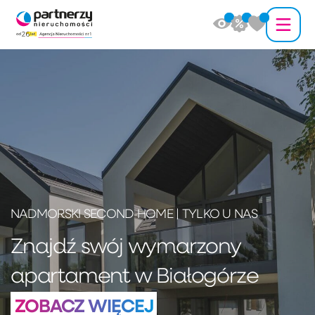
NADMORSKI SECOND HOME | TYLKO U NAS
Znajdź swój wymarzony
apartament w Białogórze
ZOBACZ WIĘCEJ