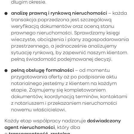
długim okresie.
analizę prawną i rynkową nieruchomości
– każda
transakcja poprzedzona jest szczegółową
weryfikacją dokumentów oraz oceną stanu
prawnego nieruchomości. Sprawdzamy księgi
wieczyste, obciążenia i plany zagospodarowania
przestrzennego, a jednocześnie analizujemy
sytuację rynkową, by zapewnić naszym klientom
pełną świadomość podejmowanej decyzji.
pełną obsługę formalności
– od momentu
przygotowania oferty aż po podpisanie aktu
notarialnego jesteśmy z klientem na każdym
etapie. Zajmujemy się kompletowaniem
dokumentów, koordynacją terminów, kontaktami
z notariuszem i przekazaniem nieruchomości
nowemu właścicielowi.
doświadczony
Każdy etap współpracy nadzoruje
agent nieruchomości
, który dba
transparentność
rzetelną
o
,