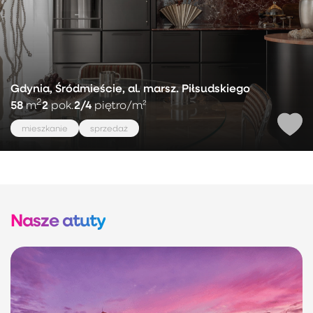
Gdynia, Śródmieście, al. marsz. Piłsudskiego
2
58
2
2/4
m
pok.
piętro
/m²
mieszkanie
sprzedaż
Nasze atuty