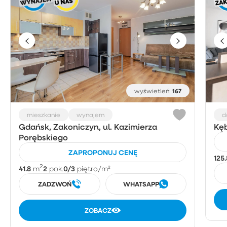
167
wyświetleń:
mieszkanie
wynajem
d
Gdańsk, Zakoniczyn, ul. Kazimierza
Kęb
Porębskiego
ZAPROPONUJ CENĘ
125.
2
41.8
2
0/3
m
pok.
piętro
/m²
ZADZWOŃ
WHATSAPP
ZOBACZ