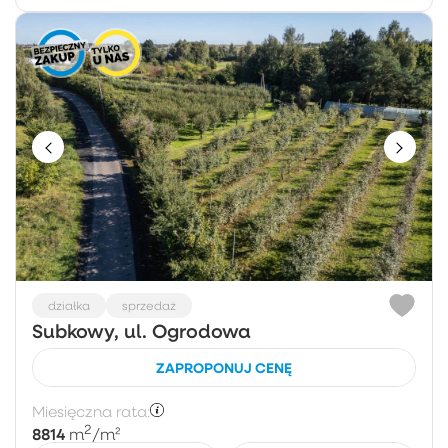
działka
sprzedaż
Subkowy, ul. Ogrodowa
ZAPROPONUJ CENĘ
Miesięczna rata:
2
8814
m
/m²