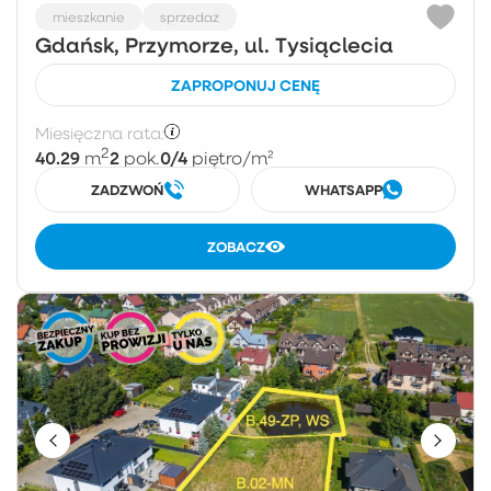
mieszkanie
sprzedaż
Gdańsk, Przymorze, ul. Tysiąclecia
ZAPROPONUJ CENĘ
Miesięczna rata:
2
40.29
2
0/4
m
pok.
piętro
/m²
ZADZWOŃ
WHATSAPP
ZOBACZ