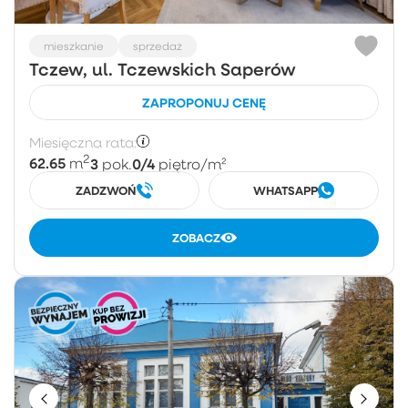
mieszkanie
sprzedaż
Tczew, ul. Tczewskich Saperów
ZAPROPONUJ CENĘ
Miesięczna rata:
2
62.65
3
0/4
m
pok.
piętro
/m²
ZADZWOŃ
WHATSAPP
ZOBACZ