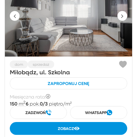
dom
sprzedaż
Miłobądz, ul. Szkolna
ZAPROPONUJ CENĘ
Miesięczna rata:
2
150
6
0/3
m
pok.
piętro
/m²
ZADZWOŃ
WHATSAPP
ZOBACZ