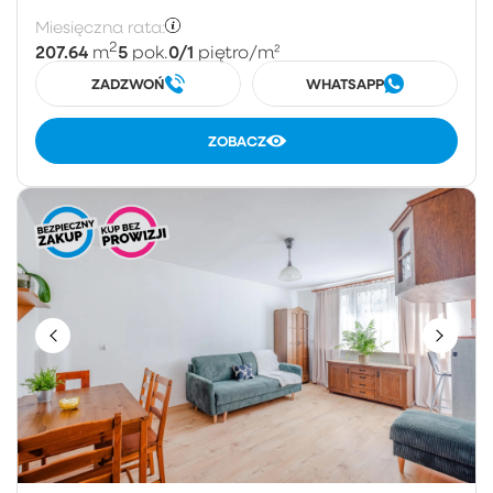
Miesięczna rata:
2
207.64
5
0/1
m
pok.
piętro
/m²
ZADZWOŃ
WHATSAPP
ZOBACZ