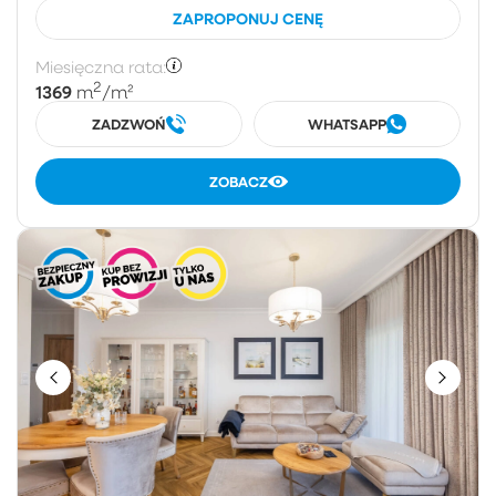
ZAPROPONUJ CENĘ
Miesięczna rata:
2
1369
m
/m²
ZADZWOŃ
WHATSAPP
ZOBACZ