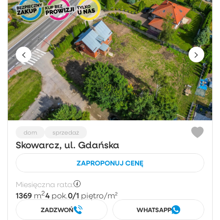
dom
sprzedaż
Skowarcz, ul. Gdańska
ZAPROPONUJ CENĘ
Miesięczna rata:
2
1369
4
0/1
m
pok.
piętro
/m²
ZADZWOŃ
WHATSAPP