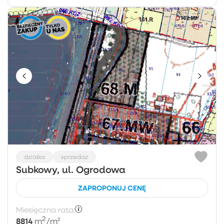
działka
sprzedaż
Subkowy, ul. Ogrodowa
ZAPROPONUJ CENĘ
Miesięczna rata:
2
8814
m
/m²