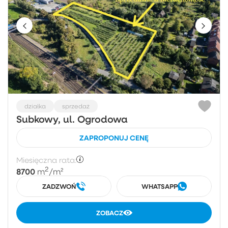
działka
sprzedaż
Subkowy, ul. Ogrodowa
ZAPROPONUJ CENĘ
Miesięczna rata:
2
8700
m
/m²
ZADZWOŃ
WHATSAPP
ZOBACZ