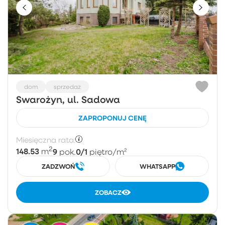
dom
sprzedaż
Swarożyn, ul. Sadowa
ZAPROPONUJ CENĘ
Miesięczna rata:
2
148.53
9
0/1
m
pok.
piętro
/m²
ZADZWOŃ
WHATSAPP
ZOBACZ