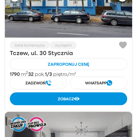
lokal komercyjny
wynajem
Tczew, ul. 30 Stycznia
ZAPROPONUJ CENĘ
2
1790
32
1/3
m
pok.
piętro
/m²
ZADZWOŃ
WHATSAPP
ZOBACZ