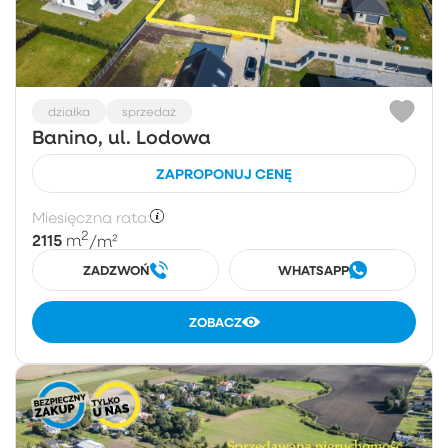
działka
sprzedaż
Banino, ul. Lodowa
ZAPROPONUJ CENĘ
Miesięczna rata:
2
2115
m
/m²
ZADZWOŃ
WHATSAPP
ZOBACZ