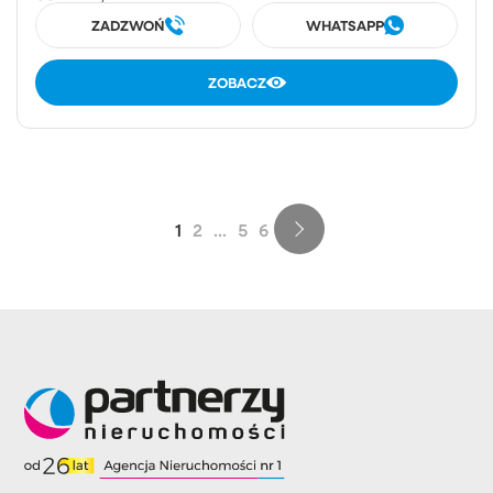
ZADZWOŃ
WHATSAPP
ZOBACZ
1
2
...
5
6