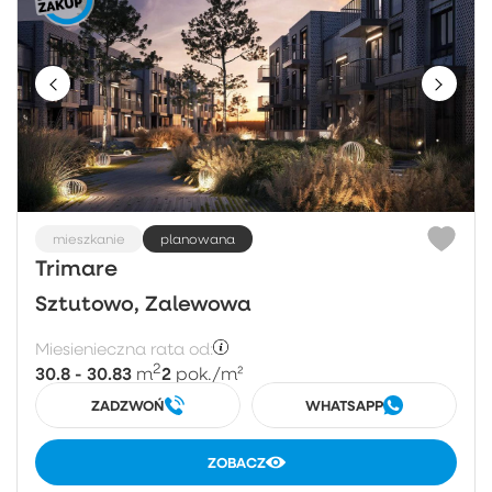
mieszkanie
planowana
Trimare
Sztutowo, Zalewowa
Miesienieczna rata od:
2
30.8 - 30.83
2
m
pok.
/m²
ZADZWOŃ
WHATSAPP
ZOBACZ