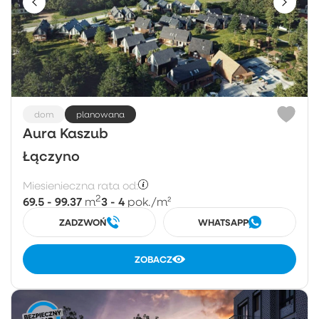
dom
planowana
Aura Kaszub
Łączyno
Miesienieczna rata od:
2
69.5 - 99.37
3 - 4
m
pok.
/m²
ZADZWOŃ
WHATSAPP
ZOBACZ