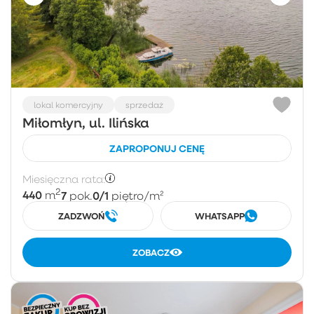
lokal komercyjny
sprzedaż
Miłomłyn, ul. Ilińska
ZAPROPONUJ CENĘ
Miesięczna rata:
2
440
7
0/1
m
pok.
piętro
/m²
ZADZWOŃ
WHATSAPP
ZOBACZ