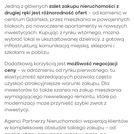
zalet zakupu nieruchomości z
Jedną z głównych
drugiej ręki jest różnorodność ofert
– od kamienic w
centrum Gdańska, przez mieszkania w powojennych
blokach, po nowoczesne apartamenty w nowszych
inwestycjach. Kupując z rynku wtórnego, można
wybrać lokal w ukształtowanej dzielnicy, z gotową
infrastrukturą, komunikacją miejską, sklepami i
szkołami w pobliżu.
możliwość negocjacji
Dodatkową korzyścią jest
ceny
– w odróżnieniu od rynku pierwotnego, tu
elastyczność sprzedających pozwala często
uzyskać atrakcyjniejsze warunki zakupu. Dla
inwestorów to także szansa na zakup mieszkania
wymagającego niewielkiego remontu, które po
modernizacji może przynieść szybki zwrot z
inwestycji.
Agenci Partnerzy Nieruchomości wspierają klientów
w kompleksowej obsłudze takiego zakupu – od
analizy stanu prawnego, przez wycenę, po