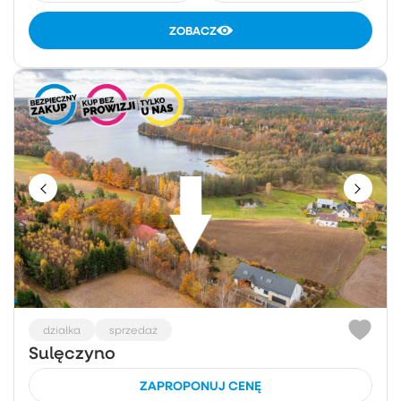
ZOBACZ
działka
sprzedaż
Sulęczyno
ZAPROPONUJ CENĘ