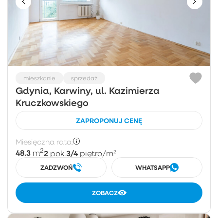
mieszkanie
sprzedaż
Gdynia, Karwiny, ul. Kazimierza
Kruczkowskiego
ZAPROPONUJ CENĘ
Miesięczna rata:
2
48.3
2
3/4
m
pok.
piętro
/m²
ZADZWOŃ
WHATSAPP
ZOBACZ