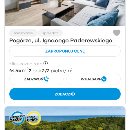
mieszkanie
sprzedaż
Pogórze, ul. Ignacego Paderewskiego
ZAPROPONUJ CENĘ
Miesięczna rata:
2
44.45
2
2/2
m
pok.
piętro
/m²
ZADZWOŃ
WHATSAPP
ZOBACZ