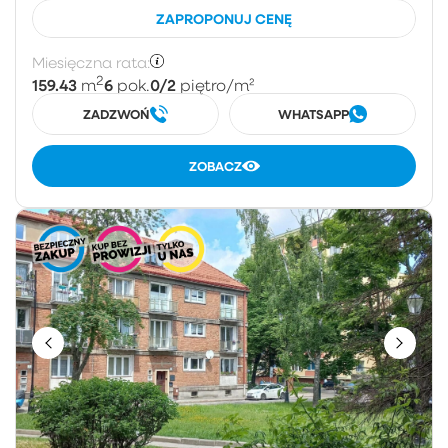
ZAPROPONUJ CENĘ
Miesięczna rata:
2
159.43
6
0/2
m
pok.
piętro
/m²
ZADZWOŃ
WHATSAPP
ZOBACZ