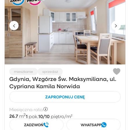
mieszkanie
sprzedaż
Gdynia, Wzgórze Św. Maksymiliana, ul.
Cypriana Kamila Norwida
ZAPROPONUJ CENĘ
Miesięczna rata:
2
26.7
1
10/10
m
pok.
piętro
/m²
ZADZWOŃ
WHATSAPP