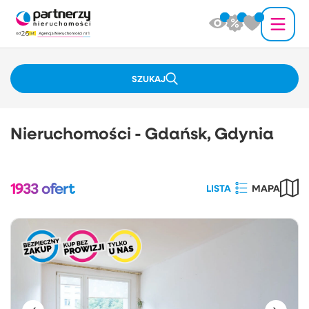
SZUKAJ
Nieruchomości - Gdańsk, Gdynia
1933
ofert
LISTA
MAPA