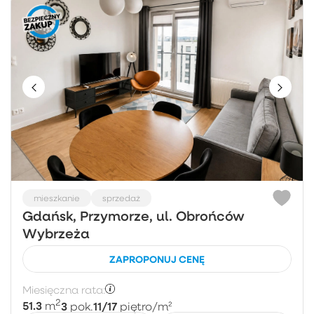
mieszkanie
sprzedaż
Gdańsk, Przymorze, ul. Obrońców
Wybrzeża
ZAPROPONUJ CENĘ
Miesięczna rata:
2
51.3
3
11/17
m
pok.
piętro
/m²