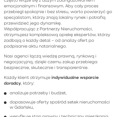
emocjonalnym i finansowym. Aby cały proces
przebiegł spokojnie i bez stresu, warto powierzyć go
specjalistom, którzy znają lokalny rynek i potrafią
przewidzieć jego dynamikę.
Współpracując z Partnerzy Nieruchomości,
otrzymujesz kompleksową opiekę ekspertów, którzy
zadbają o każdy detal – od analizy ofert po
podpisanie aktu notarialnego.
Nasi agenci łączą wiedzę prawną, rynkową i
negocjacyjną, dzięki czemu zakup przebiega
bezpiecznie, skutecznie i transparentnie.
indywidualne wsparcie
Każdy klient otrzymuje
doradcy
, który:
analizuje potrzeby i budżet,
dopasowuje oferty spośród setek nieruchomości
w Gdańsku,
weryfikuje stan prawny i techniczny mieszkania,