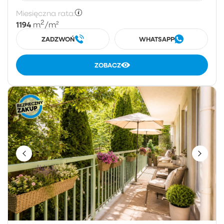
Miesięczna rata:
2
1194
m
/m²
ZADZWOŃ
WHATSAPP
ZOBACZ