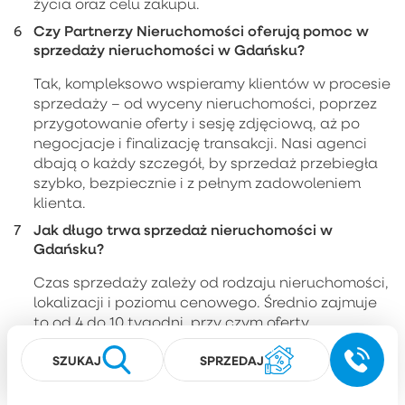
życia oraz celu zakupu.
Czy Partnerzy Nieruchomości oferują pomoc w
sprzedaży nieruchomości w Gdańsku?
Tak, kompleksowo wspieramy klientów w procesie
sprzedaży – od wyceny nieruchomości, poprzez
przygotowanie oferty i sesję zdjęciową, aż po
negocjacje i finalizację transakcji. Nasi agenci
dbają o każdy szczegół, by sprzedaż przebiegła
szybko, bezpiecznie i z pełnym zadowoleniem
klienta.
Jak długo trwa sprzedaż nieruchomości w
Gdańsku?
Czas sprzedaży zależy od rodzaju nieruchomości,
lokalizacji i poziomu cenowego. Średnio zajmuje
to od 4 do 10 tygodni, przy czym oferty
odpowiednio przygotowane i promowane przez
SZUKAJ
SPRZEDAJ
agencję Partnerzy często znajdują nabywców w
znacznie krótszym czasie.