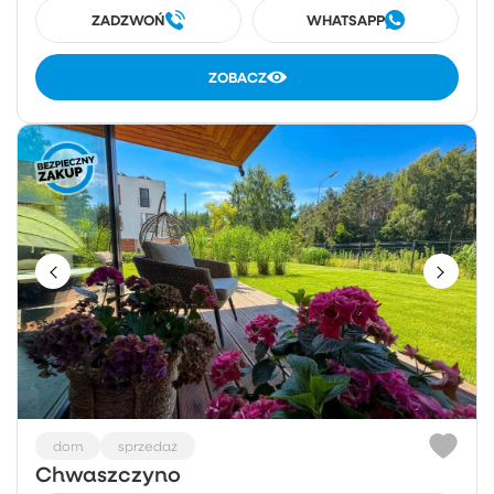
ZADZWOŃ
WHATSAPP
ZOBACZ
dom
sprzedaż
Chwaszczyno