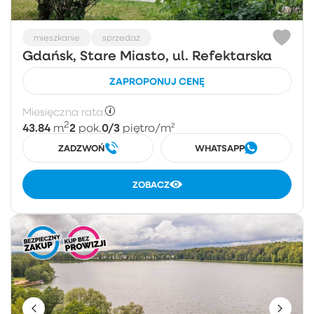
mieszkanie
sprzedaż
Gdańsk, Stare Miasto, ul. Refektarska
ZAPROPONUJ CENĘ
Miesięczna rata:
2
43.84
2
0/3
m
pok.
piętro
/m²
ZADZWOŃ
WHATSAPP
ZOBACZ