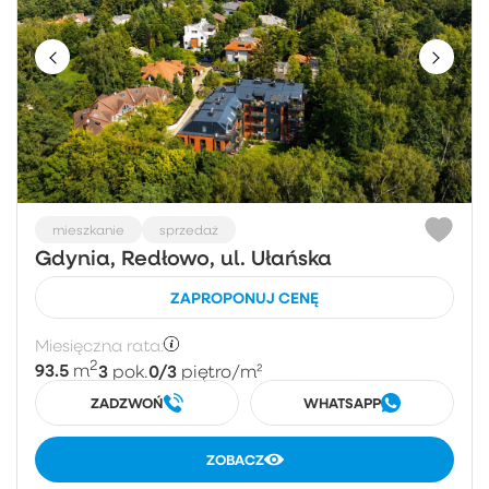
mieszkanie
sprzedaż
Gdynia, Redłowo, ul. Ułańska
ZAPROPONUJ CENĘ
Miesięczna rata:
2
93.5
3
0/3
m
pok.
piętro
/m²
ZADZWOŃ
WHATSAPP
ZOBACZ