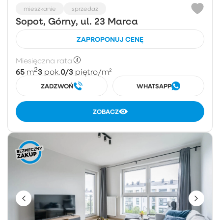
mieszkanie
sprzedaż
Sopot, Górny, ul. 23 Marca
ZAPROPONUJ CENĘ
Miesięczna rata:
2
65
3
0/3
m
pok.
piętro
/m²
ZADZWOŃ
WHATSAPP
ZOBACZ