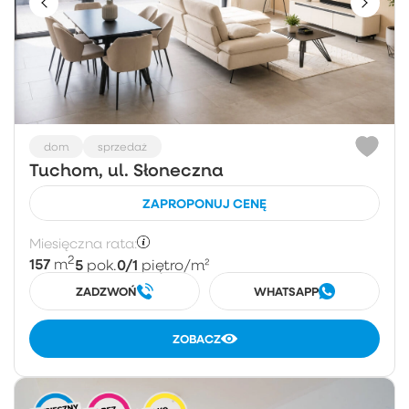
dom
sprzedaż
Tuchom, ul. Słoneczna
ZAPROPONUJ CENĘ
Miesięczna rata:
2
157
5
0/1
m
pok.
piętro
/m²
ZADZWOŃ
WHATSAPP
ZOBACZ