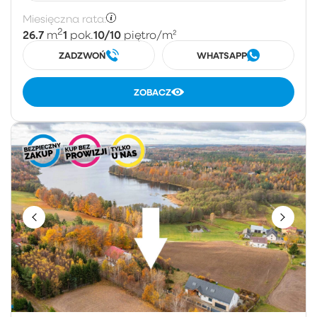
Miesięczna rata:
2
26.7
1
10/10
m
pok.
piętro
/m²
ZADZWOŃ
WHATSAPP
ZOBACZ