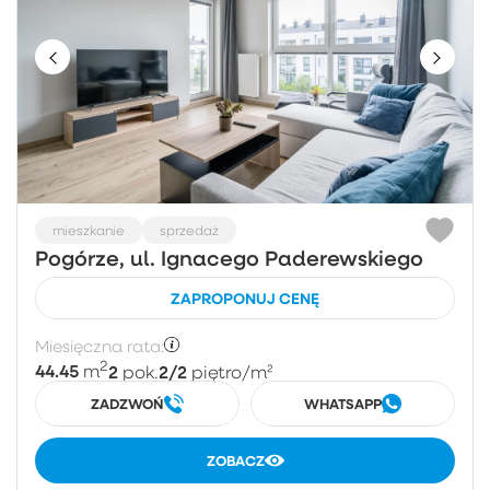
mieszkanie
sprzedaż
Pogórze, ul. Ignacego Paderewskiego
ZAPROPONUJ CENĘ
Miesięczna rata:
2
44.45
2
2/2
m
pok.
piętro
/m²
ZADZWOŃ
WHATSAPP
ZOBACZ