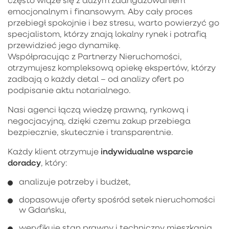
emocjonalnym i finansowym. Aby cały proces
przebiegł spokojnie i bez stresu, warto powierzyć go
specjalistom, którzy znają lokalny rynek i potrafią
przewidzieć jego dynamikę.
Współpracując z Partnerzy Nieruchomości,
otrzymujesz kompleksową opiekę ekspertów, którzy
zadbają o każdy detal – od analizy ofert po
podpisanie aktu notarialnego.
Nasi agenci łączą wiedzę prawną, rynkową i
negocjacyjną, dzięki czemu zakup przebiega
bezpiecznie, skutecznie i transparentnie.
indywidualne wsparcie
Każdy klient otrzymuje
doradcy
, który:
analizuje potrzeby i budżet,
dopasowuje oferty spośród setek nieruchomości
w Gdańsku,
weryfikuje stan prawny i techniczny mieszkania,