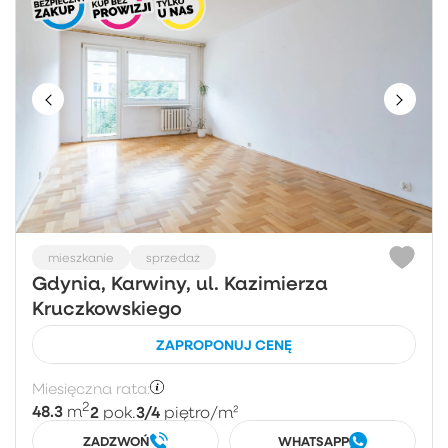
mieszkanie
sprzedaż
Gdynia, Karwiny, ul. Kazimierza
Kruczkowskiego
ZAPROPONUJ CENĘ
Miesięczna rata:
2
48.3
2
3/4
m
pok.
piętro
/m²
ZADZWOŃ
WHATSAPP