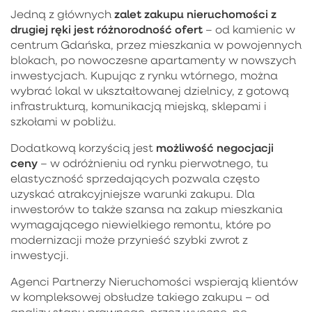
zalet zakupu nieruchomości z
Jedną z głównych
drugiej ręki jest różnorodność ofert
– od kamienic w
centrum Gdańska, przez mieszkania w powojennych
blokach, po nowoczesne apartamenty w nowszych
inwestycjach. Kupując z rynku wtórnego, można
wybrać lokal w ukształtowanej dzielnicy, z gotową
infrastrukturą, komunikacją miejską, sklepami i
szkołami w pobliżu.
możliwość negocjacji
Dodatkową korzyścią jest
ceny
– w odróżnieniu od rynku pierwotnego, tu
elastyczność sprzedających pozwala często
uzyskać atrakcyjniejsze warunki zakupu. Dla
inwestorów to także szansa na zakup mieszkania
wymagającego niewielkiego remontu, które po
modernizacji może przynieść szybki zwrot z
inwestycji.
Agenci Partnerzy Nieruchomości wspierają klientów
w kompleksowej obsłudze takiego zakupu – od
analizy stanu prawnego, przez wycenę, po