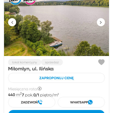
lokal komercyjny
sprzedaż
Miłomłyn, ul. Ilińska
ZAPROPONUJ CENĘ
Miesięczna rata:
2
440
7
0/1
m
pok.
piętro
/m²
ZADZWOŃ
WHATSAPP