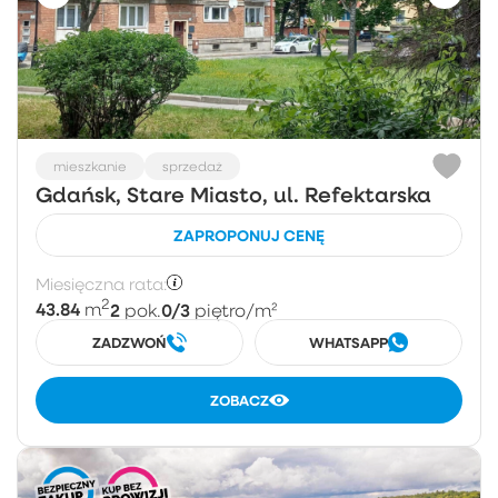
mieszkanie
sprzedaż
Gdańsk, Stare Miasto, ul. Refektarska
ZAPROPONUJ CENĘ
Miesięczna rata:
2
43.84
2
0/3
m
pok.
piętro
/m²
ZADZWOŃ
WHATSAPP
ZOBACZ