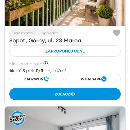
mieszkanie
sprzedaż
Sopot, Górny, ul. 23 Marca
ZAPROPONUJ CENĘ
Miesięczna rata:
2
65
3
0/3
m
pok.
piętro
/m²
ZADZWOŃ
WHATSAPP
ZOBACZ