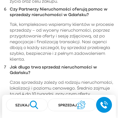
życia oraz celu zakupu.
Czy Partnerzy Nieruchomości oferują pomoc w
sprzedaży nieruchomości w Gdańsku?
Tak, kompleksowo wspieramy klientów w procesie
sprzedaży – od wyceny nieruchomości, poprzez
przygotowanie oferty i sesję zdjęciową, aż po
negocjacje i finalizację transakcji. Nasi agenci
dbają o każdy szczegół, by sprzedaż przebiegła
szybko, bezpiecznie i z pełnym zadowoleniem
klienta.
Jak długo trwa sprzedaż nieruchomości w
Gdańsku?
Czas sprzedaży zależy od rodzaju nieruchomości,
lokalizacji i poziomu cenowego. Średnio zajmuje
to od 4 do 10 tygodni, przy czym oferty
odpowiednio przygotowane i promowane przez
SZUKAJ
SPRZEDAJ
agencję Partnerzy często znajdują nabywców w
znacznie krótszym czasie.