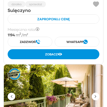
działka
sprzedaż
Sulęczyno
ZAPROPONUJ CENĘ
Miesięczna rata:
2
1194
m
/m²
ZADZWOŃ
WHATSAPP
ZOBACZ