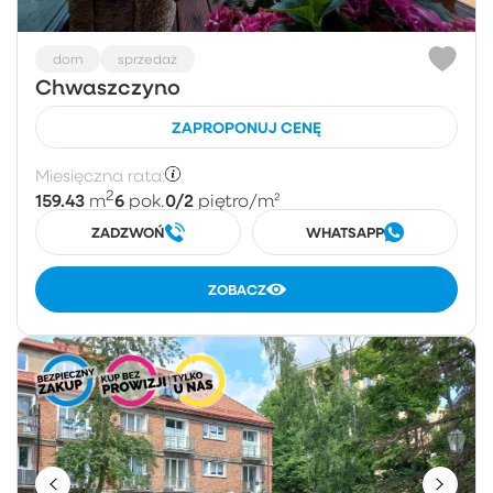
dom
sprzedaż
Chwaszczyno
ZAPROPONUJ CENĘ
Miesięczna rata:
2
159.43
6
0/2
m
pok.
piętro
/m²
ZADZWOŃ
WHATSAPP
ZOBACZ