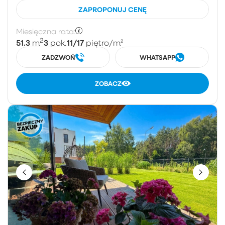
ZAPROPONUJ CENĘ
Miesięczna rata:
2
51.3
3
11/17
m
pok.
piętro
/m²
ZADZWOŃ
WHATSAPP
ZOBACZ