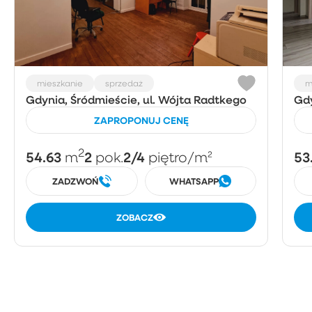
mieszkanie
sprzedaż
m
Gdynia, Śródmieście, ul. Wójta Radtkego
Gdy
ZAPROPONUJ CENĘ
2
54.63
2
2/4
53
m
pok.
piętro
/m²
ZADZWOŃ
WHATSAPP
ZOBACZ