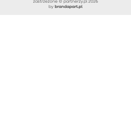
zastrzeżone © partnerzy.pl 2026
brandapart.pl
by