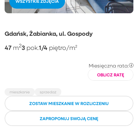
WSZYSTKIE ZDJĘCIA
Gdańsk, Żabianka, ul. Gospody
2
47
3
1/4
m
pok.
piętro
/m²
Miesięczna rata:
OBLICZ RATĘ
mieszkanie
sprzedaż
ZOSTAW MIESZKANIE W ROZLICZENIU
ZAPROPONUJ SWOJĄ CENĘ