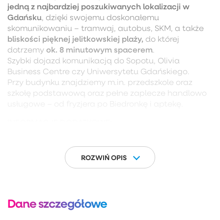
jedną z najbardziej poszukiwanych lokalizacji w
Gdańsku
, dzięki swojemu doskonałemu
skomunikowaniu – tramwaj, autobus, SKM, a także
bliskości pięknej jelitkowskiej plaży,
do której
ok. 8 minutowym spacerem
dotrzemy
.
Szybki dojazd komunikacją do Sopotu, Olivia
Business Centre czy Uniwersytetu Gdańskiego.
Przy budynku znajdziemy m.in. przedszkole oraz
szkołę podstawową oraz pełne zaplecze handlowo
usługowe – od fryzjera po Biedronkę i aptekę.
INFORMACJE DODATKOWE:
– czynsz ok 650 zł
– do mieszkania przynależy piwnica
ROZWIŃ OPIS
– możliwość korzystania z rowerowni
– miejsca parkingowe za szlabanem
– spół.własn.prawo do lokalu z KW
– mieszkanie gotowe do wprowadzeni
Dane szczegółowe
– ekspozycja południowy zachód
idealna lokalizacja pod najem krótkoterminowy jak
–