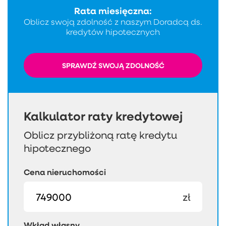
Rata miesięczna:
Oblicz swoją zdolność z naszym Doradcą ds.
kredytów hipotecznych
SPRAWDŹ SWOJĄ ZDOLNOŚĆ
Kalkulator raty kredytowej
Oblicz przybliżoną ratę kredytu
hipotecznego
Cena nieruchomości
zł
Wkład własny