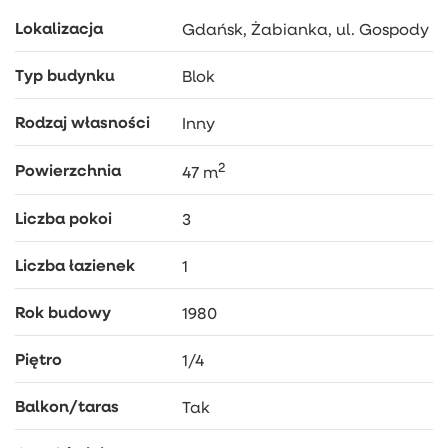
i długoterminowy
Lokalizacja
Gdańsk, Żabianka, ul. Gospody
ZAPRASZAM NA PREZENTACJĘ!
Typ budynku
Blok
Rodzaj własności
Inny
2
Powierzchnia
47 m
Liczba pokoi
3
Liczba łazienek
1
Rok budowy
1980
Piętro
1/4
Balkon/taras
Tak