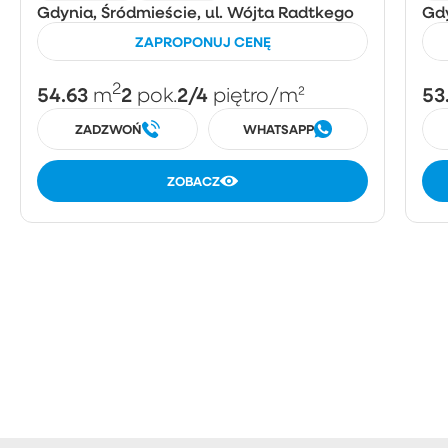
Gdynia, Śródmieście, ul. Wójta Radtkego
Gdy
ZAPROPONUJ CENĘ
2
54.63
2
2/4
53
m
pok.
piętro
/m²
ZADZWOŃ
WHATSAPP
ZOBACZ