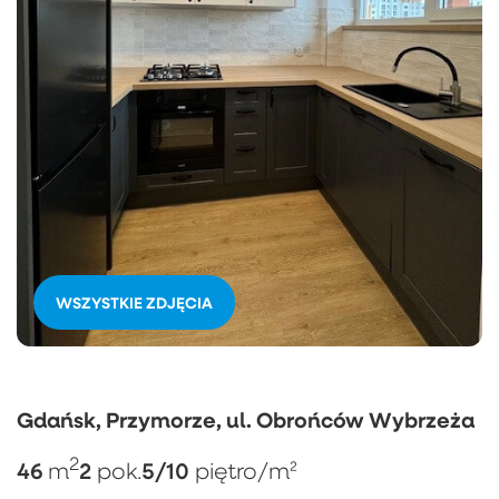
WSZYSTKIE ZDJĘCIA
Gdańsk, Przymorze, ul. Obrońców Wybrzeża
2
46
2
5/10
m
pok.
piętro
/m²