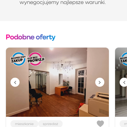
wynegocjujemy najlepsze warunki.
Podobne oferty
mieszkanie
sprzedaż
m