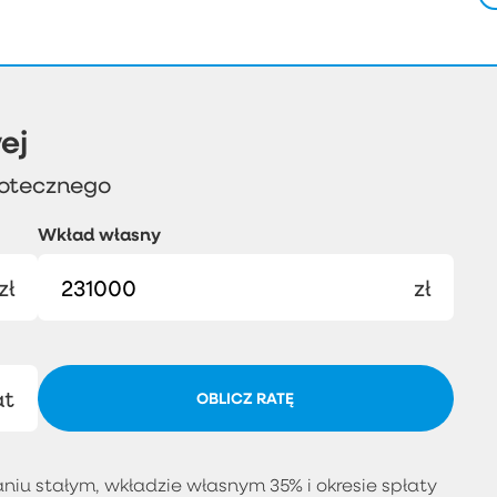
ej
potecznego
Wkład własny
zł
zł
at
OBLICZ RATĘ
iu stałym, wkładzie własnym 35% i okresie spłaty