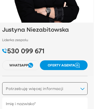
Justyna Niezabitowska
Liderka zespołu
530 099 671
WHATSAPP
OFERTY AGENTA
Potrzebuję więcej informacji