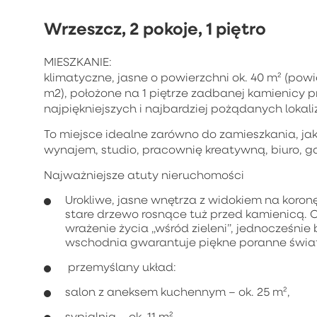
Wrzeszcz, 2 pokoje, 1 piętro
MIESZKANIE:
klimatyczne, jasne o powierzchni ok. 40 m² (pow
m2), położone na 1 piętrze zadbanej kamienicy p
najpiękniejszych i najbardziej pożądanych lokali
To miejsce idealne zarówno do zamieszkania, jak 
wynajem, studio, pracownię kreatywną, biuro, g
Najważniejsze atuty nieruchomości
Urokliwe, jasne wnętrza z widokiem na koronę
stare drzewo rosnące tuż przed kamienicą. O
wrażenie życia „wśród zieleni”, jednocześn
wschodnia gwarantuje piękne poranne świat
przemyślany układ:
salon z aneksem kuchennym – ok. 25 m²,
sypialnia – ok. 11 m²,