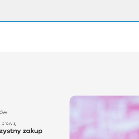
tów
prowizji
zystny zakup