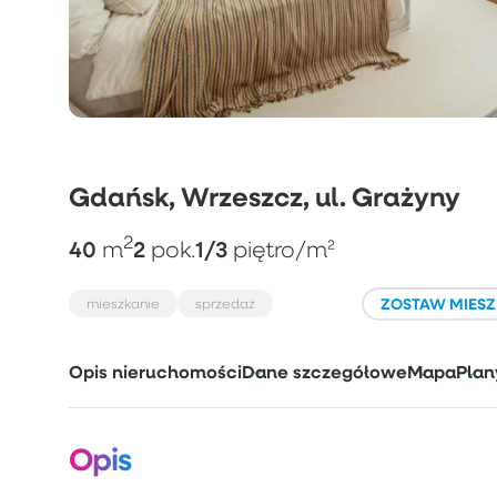
Gdańsk, Wrzeszcz, ul. Grażyny
2
40
2
1/3
m
pok.
piętro
/m²
ZOSTAW MIESZ
mieszkanie
sprzedaż
Opis nieruchomości
Dane szczegółowe
Mapa
Plan
Opis