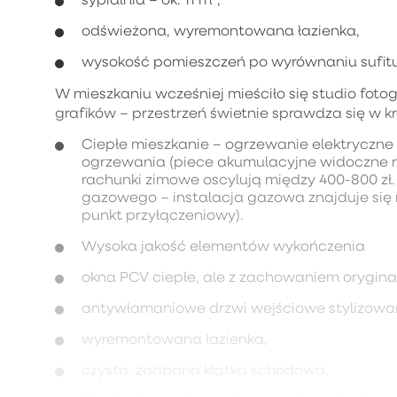
odświeżona, wyremontowana łazienka,
wysokość pomieszczeń po wyrównaniu sufitu:
W mieszkaniu wcześniej mieściło się studio foto
grafików – przestrzeń świetnie sprawdza się w 
Ciepłe mieszkanie – ogrzewanie elektryczne 
ogrzewania (piece akumulacyjne widoczne na
rachunki zimowe oscylują między 400-800 zł
gazowego – instalacja gazowa znajduje się 
punkt przyłączeniowy).
Wysoka jakość elementów wykończenia
okna PCV ciepłe, ale z zachowaniem orygina
antywłamaniowe drzwi wejściowe stylizowan
wyremontowana łazienka,
czysta, zadbana klatka schodowa,