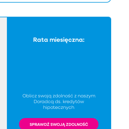
Rata miesięczna:
Oblicz swoją zdolność z naszym
Doradcą ds. kredytów
hipotecznych
SPRAWDŹ SWOJĄ ZDOLNOŚĆ