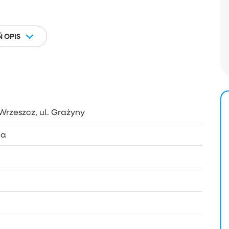
jnych,
 zadbany:
 OPIS
 r.,
etapami,
dwórza,
Wrzeszcz, ul. Grażyny
entylacyjnych wg opinii kominiarskiej.
ca
 383,71 zł.
usługi, zdrowa żywność,