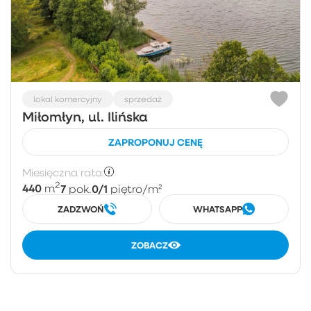
lokal komercyjny
sprzedaż
Miłomłyn, ul. Ilińska
ZAPROPONUJ CENĘ
Miesięczna rata:
2
440
7
0/1
m
pok.
piętro
/m²
ZADZWOŃ
WHATSAPP
ZOBACZ