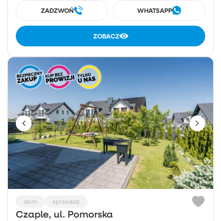
ZADZWOŃ
WHATSAPP
ZOBACZ
dom
sprzedaż
Czaple, ul. Pomorska