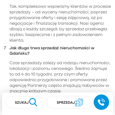
Tak, kompleksowo wspieramy klientów w procesie
sprzedaży – od wyceny nieruchomości, poprzez
przygotowanie oferty i sesję zdjęciową, aż po
negocjacje i finalizację transakcji. Nasi agenci
dbają o każdy szczegół, by sprzedaż przebiegła
szybko, bezpiecznie i z pełnym zadowoleniem
klienta.
Jak długo trwa sprzedaż nieruchomości w
Gdańsku?
Czas sprzedaży zależy od rodzaju nieruchomości,
lokalizacji i poziomu cenowego. Średnio zajmuje
to od 4 do 10 tygodni, przy czym oferty
odpowiednio przygotowane i promowane przez
agencję Partnerzy często znajdują nabywców w
znacznie krótszym czasie.
Czy przy zakupie nieruchomości w Gdańsku
SZUKAJ
SPRZEDAJ
można liczyć na wsparcie kredytowe?
Oczywiście. Eksperci ds. kredytów hipotecznych