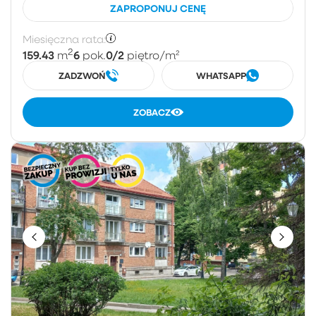
ZAPROPONUJ CENĘ
Miesięczna rata:
2
159.43
6
0/2
m
pok.
piętro
/m²
ZADZWOŃ
WHATSAPP
ZOBACZ