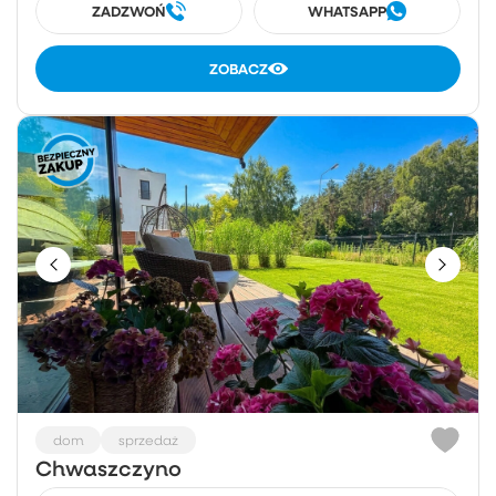
ZADZWOŃ
WHATSAPP
ZOBACZ
dom
sprzedaż
Chwaszczyno