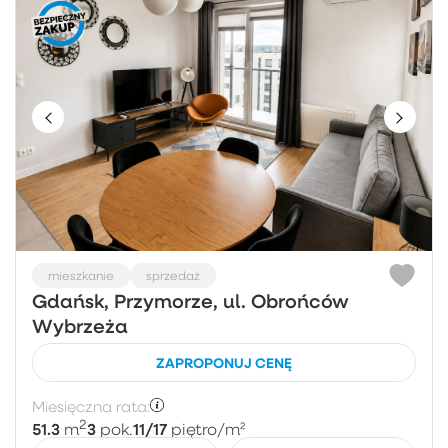
mieszkanie
sprzedaż
Gdańsk, Przymorze, ul. Obrońców
Wybrzeża
ZAPROPONUJ CENĘ
Miesięczna rata:
2
51.3
3
11/17
m
pok.
piętro
/m²