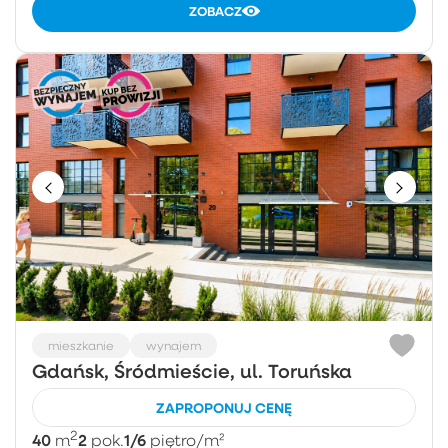
ZOBACZ
mieszkanie
wynajem
Gdańsk, Śródmieście, ul. Toruńska
ZAPROPONUJ CENĘ
2
40
2
1/6
m
pok.
piętro
/m²