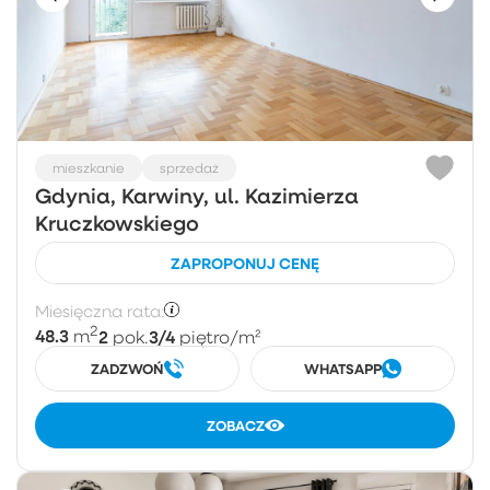
mieszkanie
sprzedaż
Gdynia, Karwiny, ul. Kazimierza
Kruczkowskiego
ZAPROPONUJ CENĘ
Miesięczna rata:
2
48.3
2
3/4
m
pok.
piętro
/m²
ZADZWOŃ
WHATSAPP
ZOBACZ