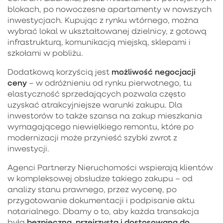
blokach, po nowoczesne apartamenty w nowszych
inwestycjach. Kupując z rynku wtórnego, można
wybrać lokal w ukształtowanej dzielnicy, z gotową
infrastrukturą, komunikacją miejską, sklepami i
szkołami w pobliżu.
możliwość negocjacji
Dodatkową korzyścią jest
ceny
– w odróżnieniu od rynku pierwotnego, tu
elastyczność sprzedających pozwala często
uzyskać atrakcyjniejsze warunki zakupu. Dla
inwestorów to także szansa na zakup mieszkania
wymagającego niewielkiego remontu, które po
modernizacji może przynieść szybki zwrot z
inwestycji.
Agenci Partnerzy Nieruchomości wspierają klientów
w kompleksowej obsłudze takiego zakupu – od
analizy stanu prawnego, przez wycenę, po
przygotowanie dokumentacji i podpisanie aktu
notarialnego. Dbamy o to, aby każda transakcja
bezpieczna, przejrzysta i dostosowana do
była