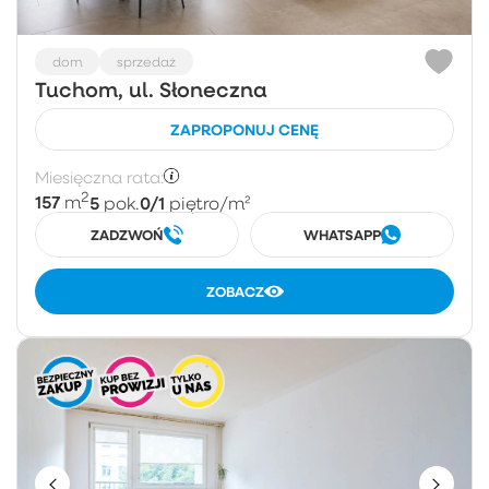
dom
sprzedaż
Tuchom, ul. Słoneczna
ZAPROPONUJ CENĘ
Miesięczna rata:
2
157
5
0/1
m
pok.
piętro
/m²
ZADZWOŃ
WHATSAPP
ZOBACZ