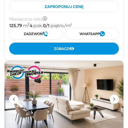
ZAPROPONUJ CENĘ
Miesięczna rata:
2
125.79
4
0/1
m
pok.
piętro
/m²
ZADZWOŃ
WHATSAPP
ZOBACZ