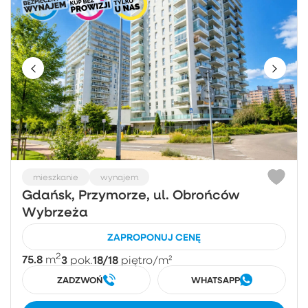
mieszkanie
wynajem
Gdańsk, Przymorze, ul. Obrońców
Wybrzeża
ZAPROPONUJ CENĘ
2
75.8
3
18/18
m
pok.
piętro
/m²
ZADZWOŃ
WHATSAPP