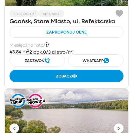
mieszkanie
sprzedaż
Gdańsk, Stare Miasto, ul. Refektarska
ZAPROPONUJ CENĘ
Miesięczna rata:
2
43.84
2
0/3
m
pok.
piętro
/m²
ZADZWOŃ
WHATSAPP
ZOBACZ