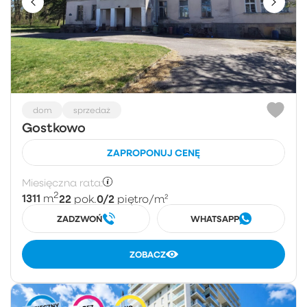
dom
sprzedaż
Gostkowo
ZAPROPONUJ CENĘ
Miesięczna rata:
2
1311
22
0/2
m
pok.
piętro
/m²
ZADZWOŃ
WHATSAPP
ZOBACZ