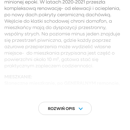
minionej epoki. W latach 2020-2021 przeszła
kompleksową renowację- od elewacji i ocieplenia,
po nowy dach pokryty ceramiczną dachówką.
Wejście do klatki schodowej chroni domofon, a
mieszkańcy mają do dyspozycji przestronny,
wspólny strych. Na poziomie minus jeden znajduje
się przestrzeń piwniczna, gdzie każdy poprzez
ażurowe przepierzenia może wydzielić własne
miejsce- do mieszkania przypisana jest część o
powierzchni około 10 m², gotowa stać się
praktycznym zapleczem codzienności.
MIESZKANIE:
Słoneczne mieszkanie, po GENERALNYM remoncie,
położone na 4/5 pięter budynku, o powierzchni
użytkowej 54,79m2, składa się z:
-Otwartej kuchni z jadalnią i częścią dzienną
-Sypialni
ROZWIŃ OPIS
-Pokoju
-Łazienki z SAUNĄ!
-Hallu wejściowego