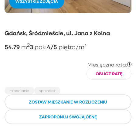
WSZYSTKIE ZDJĘCIA
Gdańsk, Śródmieście, ul. Jana z Kolna
2
54.79
3
4/5
m
pok.
piętro
/m²
Miesięczna rata:
OBLICZ RATĘ
mieszkanie
sprzedaż
ZOSTAW MIESZKANIE W ROZLICZENIU
ZAPROPONUJ SWOJĄ CENĘ