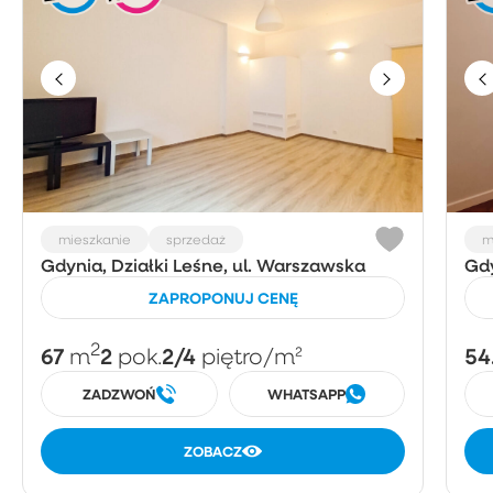
mieszkanie
sprzedaż
m
Gdynia, Działki Leśne, ul. Warszawska
Gdy
ZAPROPONUJ CENĘ
2
67
2
2/4
54
m
pok.
piętro
/m²
ZADZWOŃ
WHATSAPP
ZOBACZ