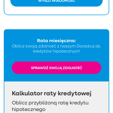
WYŚLIJ WIADOMOŚĆ
Rata miesięczna:
Oblicz swoją zdolność z naszym Doradcą ds.
kredytów hipotecznych
SPRAWDŹ SWOJĄ ZDOLNOŚĆ
Kalkulator raty kredytowej
Oblicz przybliżoną ratę kredytu
hipotecznego