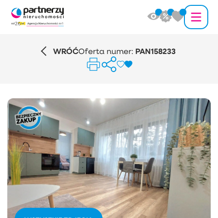
WRÓĆ
Oferta numer:
PAN158233