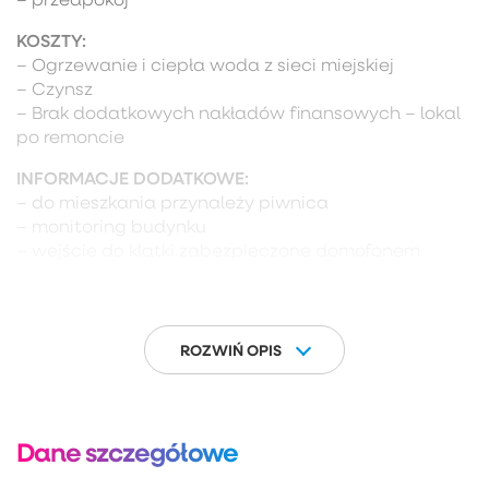
KOSZTY:
– Ogrzewanie i ciepła woda z sieci miejskiej
– Czynsz
– Brak dodatkowych nakładów finansowych – lokal
po remoncie
INFORMACJE DODATKOWE:
– do mieszkania przynależy piwnica
– monitoring budynku
– wejście do klatki zabezpieczone domofonem
– ogólnodostępny parking dla mieszkańców przy
budynku
– wydanie do uzgodnienia
ROZWIŃ OPIS
ZAPRASZAM NA PREZENTACJE!
______________________________________________________
Dane szczegółowe