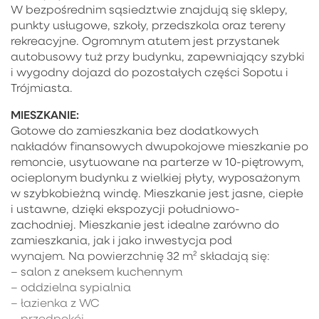
W bezpośrednim sąsiedztwie znajdują się sklepy,
punkty usługowe, szkoły, przedszkola oraz tereny
rekreacyjne. Ogromnym atutem jest przystanek
autobusowy tuż przy budynku, zapewniający szybki
i wygodny dojazd do pozostałych części Sopotu i
Trójmiasta.
MIESZKANIE:
Gotowe do zamieszkania bez dodatkowych
nakładów finansowych dwupokojowe mieszkanie po
remoncie, usytuowane na parterze w 10-piętrowym,
ocieplonym budynku z wielkiej płyty, wyposażonym
w szybkobieżną windę. Mieszkanie jest jasne, ciepłe
i ustawne, dzięki ekspozycji południowo-
zachodniej. Mieszkanie jest idealne zarówno do
zamieszkania, jak i jako inwestycja pod
wynajem. Na powierzchnię 32 m² składają się:
– salon z aneksem kuchennym
– oddzielna sypialnia
– łazienka z WC
– przedpokój