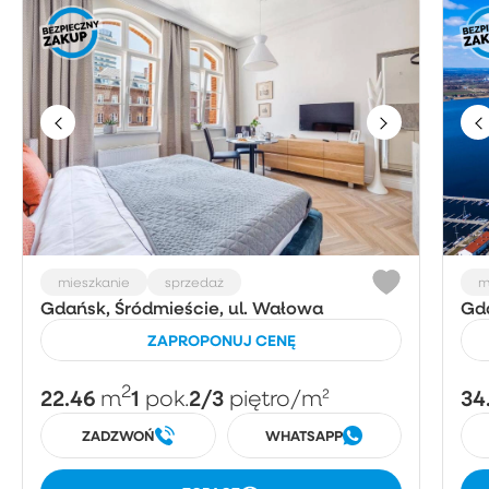
mieszkanie
sprzedaż
m
Gdańsk, Śródmieście, ul. Wałowa
Gda
ZAPROPONUJ CENĘ
2
22.46
1
2/3
34
m
pok.
piętro
/m²
ZADZWOŃ
WHATSAPP