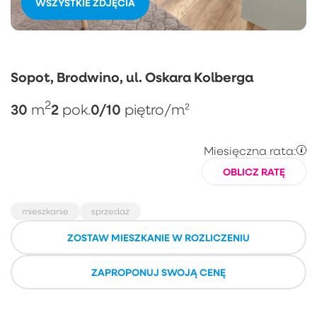
WSZYSTKIE ZDJĘCIA
Sopot, Brodwino, ul. Oskara Kolberga
2
30
2
0/10
m
pok.
piętro
/m²
Miesięczna rata:
OBLICZ RATĘ
mieszkanie
sprzedaż
ZOSTAW MIESZKANIE W ROZLICZENIU
ZAPROPONUJ SWOJĄ CENĘ