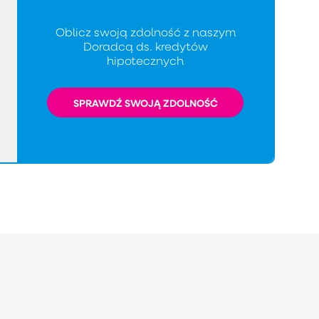
Oblicz swoją zdolność z naszym
Doradcą ds. kredytów
hipotecznych
SPRAWDŹ SWOJĄ ZDOLNOŚĆ