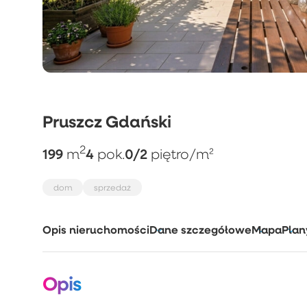
Pruszcz Gdański
2
199
4
0/2
m
pok.
piętro
/m²
dom
sprzedaż
Opis nieruchomości
Dane szczegółowe
Mapa
Plan
Opis