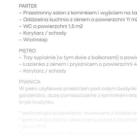
PARTER
– Przestronny salon z kominkiem i wyjściem na t
– Oddzielna kuchnia z oknem o powierzchni 11 m
– WC o powierzchni 1,5 m2
– Korytarz / schody
– Wiatrołap
PIĘTRO
– Trzy sypialnie (w tym dwie z balkonami) o powie
– Łazienka z oknem i prysznicem o powierzchni 
– Korytarz / schody
PIWNICA
W pełni użytkowa przestrzeń pod całym budynkie
garderoba, duże pomieszczenie z kominkiem ora
bryle budynku.
* technologia budowlana: murowana z bloków 
* konstrukcja dachu: drewniana pokryta blach
* okna: PCV
* ogrzewanie: kominek, piec gazowy z rozprowad