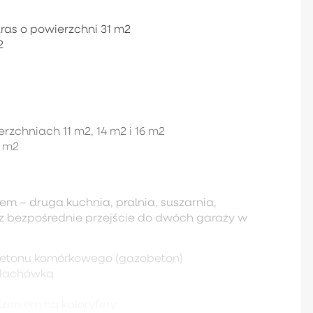
aras o powierzchni 31 m2
2
rzchniach 11 m2, 14 m2 i 16 m2
4 m2
m – druga kuchnia, pralnia, suszarnia,
z bezpośrednie przejście do dwóch garaży w
betonu komórkowego (gazobeton)
odachówką
zeniem na kaloryfery