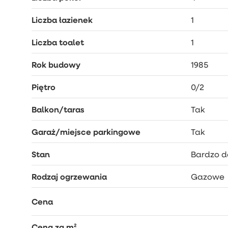
– Drzewa i krzewy owocowe w ogrodzie: czereśnie
Liczba łazienek
1
– Taras nad garażem o powierzchni ok 28 m2 od 
ZAPRASZAM NA PREZENTACJE!
Liczba toalet
1
________________________________________________
Rok budowy
1985
Piętro
0/2
Balkon/taras
Tak
Garaż/miejsce parkingowe
Tak
Stan
Bardzo d
Rodzaj ogrzewania
Gazowe
Cena
Cena za m²