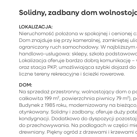
Solidny, zadbany dom wolnostoj
LOKALIZACJA:
Nieruchomość położona w spokojnej i cenionej 
Dom znajduje się przy kameralnej, zamkniętej ul
ograniczony ruch samochodowy. W najbliższym o
handlowo-usługowa: sklepy, szkoła podstawowa,
Lokalizacja oferuje bardzo dobrą komunikację –
oraz stacja PKP, umożliwiająca szybki dojazd d
liczne tereny rekreacyjne i ścieżki rowerowe.
DOM:
Na sprzedaż przestronny, wolnostojący dom o p
całkowita 199 m², powierzchnia piwnicy 79 m²), 
Budynek z 1985 roku, modernizowany na bieżąco, 
otynkowany. Solidny i zadbany, oferuje duży pot
kondygnacji. Dodatkowo do dyspozycji pozostaj
do przechowywania. Na podłogach w części miesz
drewniany. Piękny ogród z drzewami i krzewami 