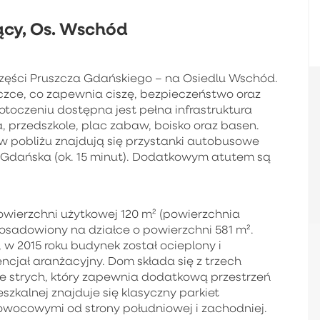
ący, Os. Wschód
części Pruszcza Gdańskiego – na Osiedlu Wschód.
iczce, co zapewnia ciszę, bezpieczeństwo oraz
toczeniu dostępna jest pełna infrastruktura
 przedszkole, plac zabaw, boisko oraz basen.
 w pobliżu znajdują się przystanki autobusowe
o Gdańska (ok. 15 minut). Dodatkowym atutem są
owierzchni użytkowej 120 m² (powierzchnia
posadowiony na działce o powierzchni 581 m².
w 2015 roku budynek został ocieplony i
encjał aranżacyjny. Dom składa się z trzech
e strych, który zapewnia dodatkową przestrzeń
kalnej znajduje się klasyczny parkiet
owocowymi od strony południowej i zachodniej.