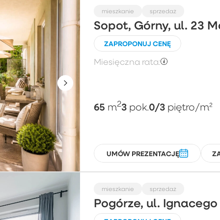
mieszkanie
sprzedaż
Sopot, Górny, ul. 23 
ZAPROPONUJ CENĘ
Miesięczna rata:
2
65
3
0/3
m
pok.
piętro
/m²
UMÓW PREZENTACJĘ
Z
mieszkanie
sprzedaż
Pogórze, ul. Ignaceg