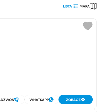
LISTA
MAPA
Wybierz
wierzchnia działki (m²)
iczba
pokoi
pomieszczeń
ADZWOŃ
WHATSAPP
ZOBACZ