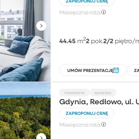
ZAPROPONUJ CENĘ
Miesięczna rata:
2
44.45
2
2/2
m
pok.
piętro
/
UMÓW PREZENTACJĘ
Z
mieszkanie
sprzedaż
Gdynia, Redłowo, ul. 
ZAPROPONUJ CENĘ
Miesięczna rata: