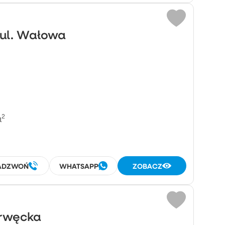
 ul. Wałowa
²
ADZWOŃ
WHATSAPP
ZOBACZ
Drwęcka