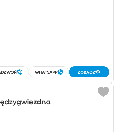
ADZWOŃ
WHATSAPP
ZOBACZ
Międzygwiezdna