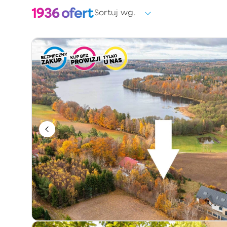
1936
ofert
Sortuj wg.
Wybierz
Forma własności
Wybierz
Rok budowy
Słowa kluczowe / numer oferty
Informacje dodatkowe
Tylko u nas
Obniżka ceny
Premium