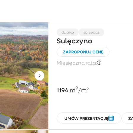
Wybierz
Cena za m²
Po
działka
sprzedaż
Sulęczyno
ZAPROPONUJ CENĘ
Piętro
L
Miesięczna rata:
Wybierz
2
1194
m
/m²
UMÓW PREZENTACJĘ
Z