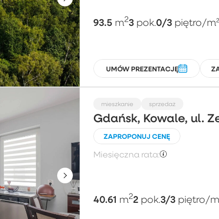
2
93.5
3
0/3
m
pok.
piętro
/m
UMÓW PREZENTACJĘ
Z
mieszkanie
sprzedaż
Gdańsk, Kowale, ul. Z
ZAPROPONUJ CENĘ
Miesięczna rata:
2
40.61
2
3/3
m
pok.
piętro
/m