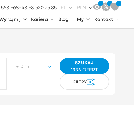
 568 568
+48 58 520 75 35
PL
PLN
Wynajmij
Kariera
Blog
My
Kontakt
SZUKAJ
+ 0 m
1936
OFERT
FILTRY
p działki
Wybierz
ynek