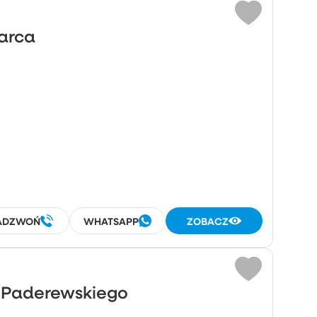
Marca
ADZWOŃ
WHATSAPP
ZOBACZ
o Paderewskiego