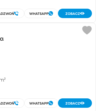
ADZWOŃ
WHATSAPP
ZOBACZ
wa
m²
ADZWOŃ
WHATSAPP
ZOBACZ