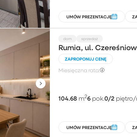
UMÓW PREZENTACJĘ
Z
dom
sprzedaż
Rumia, ul. Czereśnio
ZAPROPONUJ CENĘ
Miesięczna rata:
2
104.68
6
0/2
m
pok.
piętro
/
UMÓW PREZENTACJĘ
Z