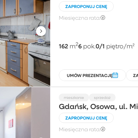
ZAPROPONUJ CENĘ
Miesięczna rata:
2
162
6
0/1
m
pok.
piętro
/m²
UMÓW PREZENTACJĘ
Z
mieszkanie
sprzedaż
Gdańsk, Osowa, ul. 
ZAPROPONUJ CENĘ
Miesięczna rata: