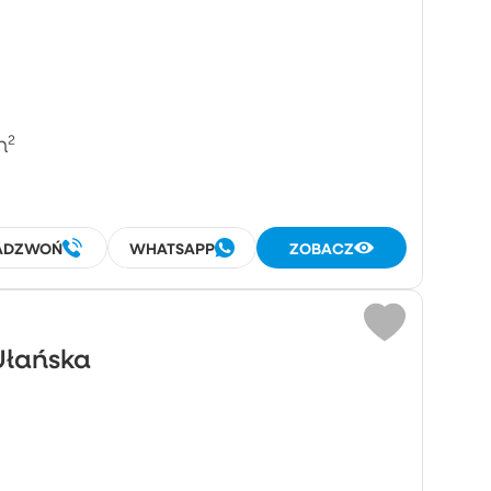
m²
ADZWOŃ
WHATSAPP
ZOBACZ
Ułańska