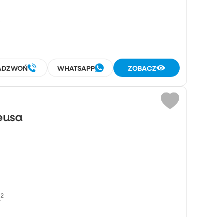
²
ADZWOŃ
WHATSAPP
ZOBACZ
eusa
²