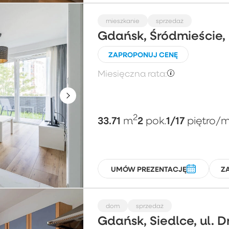
mieszkanie
sprzedaż
Gdańsk, Śródmieście,
ZAPROPONUJ CENĘ
Miesięczna rata:
2
33.71
2
1/17
m
pok.
piętro
/m
UMÓW PREZENTACJĘ
Z
dom
sprzedaż
Gdańsk, Siedlce, ul. 