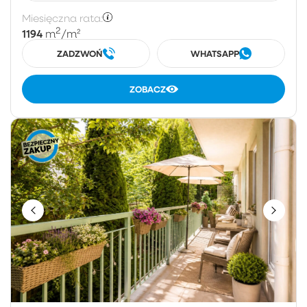
Miesięczna rata:
2
1194
m
/m²
ZADZWOŃ
WHATSAPP
ZOBACZ