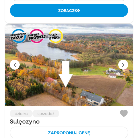
ZOBACZ
działka
sprzedaż
Sulęczyno
ZAPROPONUJ CENĘ