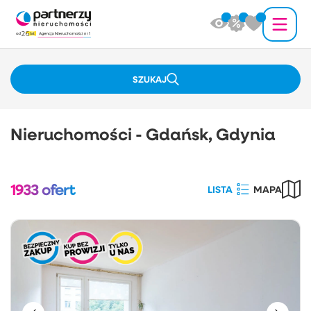
SZUKAJ
Nieruchomości - Gdańsk, Gdynia
1933
ofert
LISTA
MAPA