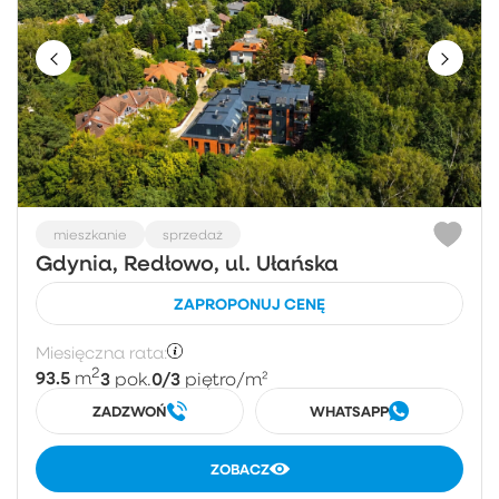
mieszkanie
sprzedaż
Gdynia, Redłowo, ul. Ułańska
ZAPROPONUJ CENĘ
Miesięczna rata:
2
93.5
3
0/3
m
pok.
piętro
/m²
ZADZWOŃ
WHATSAPP
ZOBACZ