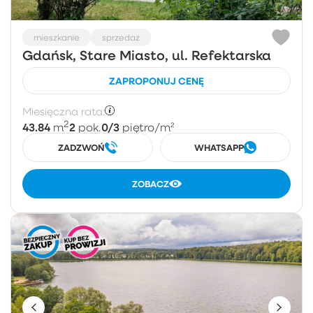
mieszkanie
sprzedaż
Gdańsk, Stare Miasto, ul. Refektarska
ZAPROPONUJ CENĘ
Miesięczna rata:
2
43.84
2
0/3
m
pok.
piętro
/m²
ZADZWOŃ
WHATSAPP
ZOBACZ