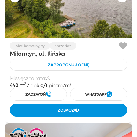
lokal komercyjny
sprzedaż
Miłomłyn, ul. Ilińska
ZAPROPONUJ CENĘ
Miesięczna rata:
2
440
7
0/1
m
pok.
piętro
/m²
ZADZWOŃ
WHATSAPP
ZOBACZ