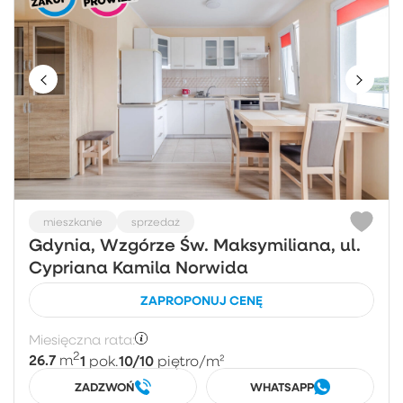
mieszkanie
sprzedaż
Gdynia, Wzgórze Św. Maksymiliana, ul.
Cypriana Kamila Norwida
ZAPROPONUJ CENĘ
Miesięczna rata:
2
26.7
1
10/10
m
pok.
piętro
/m²
ZADZWOŃ
WHATSAPP