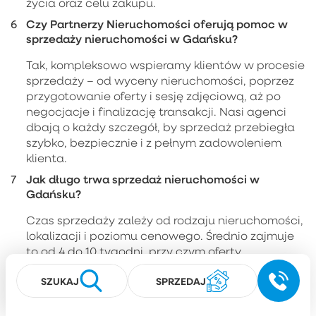
życia oraz celu zakupu.
Czy Partnerzy Nieruchomości oferują pomoc w
sprzedaży nieruchomości w Gdańsku?
Tak, kompleksowo wspieramy klientów w procesie
sprzedaży – od wyceny nieruchomości, poprzez
przygotowanie oferty i sesję zdjęciową, aż po
negocjacje i finalizację transakcji. Nasi agenci
dbają o każdy szczegół, by sprzedaż przebiegła
szybko, bezpiecznie i z pełnym zadowoleniem
klienta.
Jak długo trwa sprzedaż nieruchomości w
Gdańsku?
Czas sprzedaży zależy od rodzaju nieruchomości,
lokalizacji i poziomu cenowego. Średnio zajmuje
to od 4 do 10 tygodni, przy czym oferty
odpowiednio przygotowane i promowane przez
SZUKAJ
SPRZEDAJ
agencję Partnerzy często znajdują nabywców w
znacznie krótszym czasie.