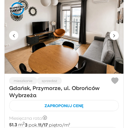
mieszkanie
sprzedaż
Gdańsk, Przymorze, ul. Obrońców
Wybrzeża
ZAPROPONUJ CENĘ
Miesięczna rata:
2
51.3
3
11/17
m
pok.
piętro
/m²