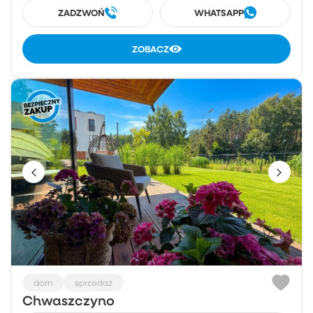
ZADZWOŃ
WHATSAPP
ZOBACZ
dom
sprzedaż
Chwaszczyno