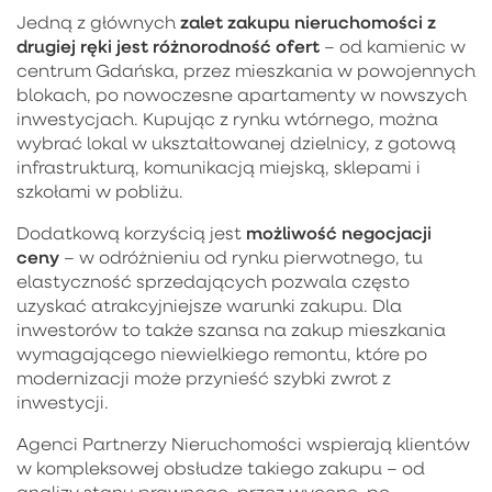
zalet zakupu nieruchomości z
Jedną z głównych
drugiej ręki jest różnorodność ofert
– od kamienic w
centrum Gdańska, przez mieszkania w powojennych
blokach, po nowoczesne apartamenty w nowszych
inwestycjach. Kupując z rynku wtórnego, można
wybrać lokal w ukształtowanej dzielnicy, z gotową
infrastrukturą, komunikacją miejską, sklepami i
szkołami w pobliżu.
możliwość negocjacji
Dodatkową korzyścią jest
ceny
– w odróżnieniu od rynku pierwotnego, tu
elastyczność sprzedających pozwala często
uzyskać atrakcyjniejsze warunki zakupu. Dla
inwestorów to także szansa na zakup mieszkania
wymagającego niewielkiego remontu, które po
modernizacji może przynieść szybki zwrot z
inwestycji.
Agenci Partnerzy Nieruchomości wspierają klientów
w kompleksowej obsłudze takiego zakupu – od
analizy stanu prawnego, przez wycenę, po