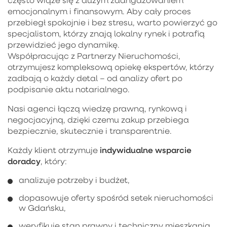
emocjonalnym i finansowym. Aby cały proces
przebiegł spokojnie i bez stresu, warto powierzyć go
specjalistom, którzy znają lokalny rynek i potrafią
przewidzieć jego dynamikę.
Współpracując z Partnerzy Nieruchomości,
otrzymujesz kompleksową opiekę ekspertów, którzy
zadbają o każdy detal – od analizy ofert po
podpisanie aktu notarialnego.
Nasi agenci łączą wiedzę prawną, rynkową i
negocjacyjną, dzięki czemu zakup przebiega
bezpiecznie, skutecznie i transparentnie.
indywidualne wsparcie
Każdy klient otrzymuje
doradcy
, który:
analizuje potrzeby i budżet,
dopasowuje oferty spośród setek nieruchomości
w Gdańsku,
weryfikuje stan prawny i techniczny mieszkania,