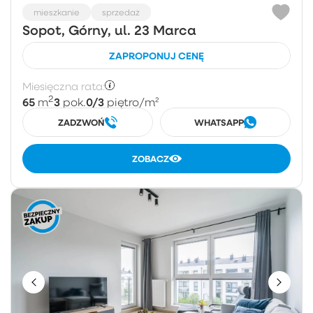
mieszkanie
sprzedaż
Sopot, Górny, ul. 23 Marca
ZAPROPONUJ CENĘ
Miesięczna rata:
2
65
3
0/3
m
pok.
piętro
/m²
ZADZWOŃ
WHATSAPP
ZOBACZ