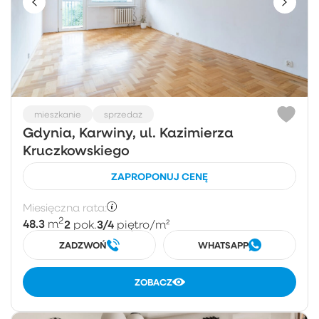
mieszkanie
sprzedaż
Gdynia, Karwiny, ul. Kazimierza
Kruczkowskiego
ZAPROPONUJ CENĘ
Miesięczna rata:
2
48.3
2
3/4
m
pok.
piętro
/m²
ZADZWOŃ
WHATSAPP
ZOBACZ