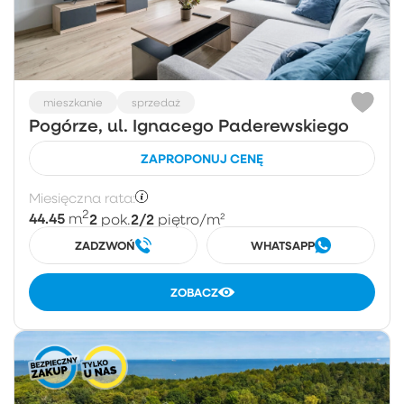
mieszkanie
sprzedaż
Pogórze, ul. Ignacego Paderewskiego
ZAPROPONUJ CENĘ
Miesięczna rata:
2
44.45
2
2/2
m
pok.
piętro
/m²
ZADZWOŃ
WHATSAPP
ZOBACZ