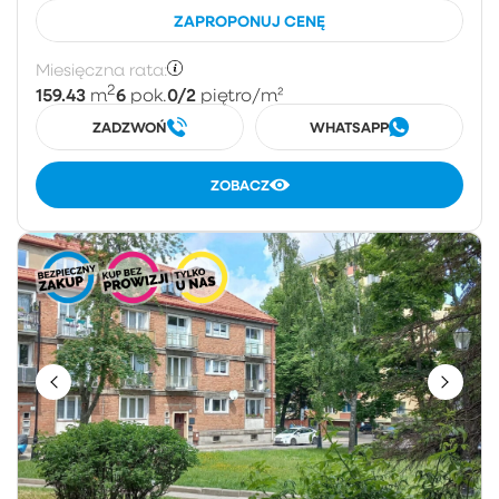
ZAPROPONUJ CENĘ
Miesięczna rata:
2
159.43
6
0/2
m
pok.
piętro
/m²
ZADZWOŃ
WHATSAPP
ZOBACZ