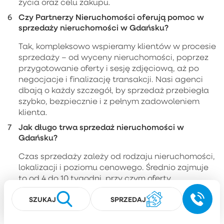
życia oraz celu zakupu.
Czy Partnerzy Nieruchomości oferują pomoc w
sprzedaży nieruchomości w Gdańsku?
Tak, kompleksowo wspieramy klientów w procesie
sprzedaży – od wyceny nieruchomości, poprzez
przygotowanie oferty i sesję zdjęciową, aż po
negocjacje i finalizację transakcji. Nasi agenci
dbają o każdy szczegół, by sprzedaż przebiegła
szybko, bezpiecznie i z pełnym zadowoleniem
klienta.
Jak długo trwa sprzedaż nieruchomości w
Gdańsku?
Czas sprzedaży zależy od rodzaju nieruchomości,
lokalizacji i poziomu cenowego. Średnio zajmuje
to od 4 do 10 tygodni, przy czym oferty
odpowiednio przygotowane i promowane przez
SZUKAJ
SPRZEDAJ
agencję Partnerzy często znajdują nabywców w
znacznie krótszym czasie.