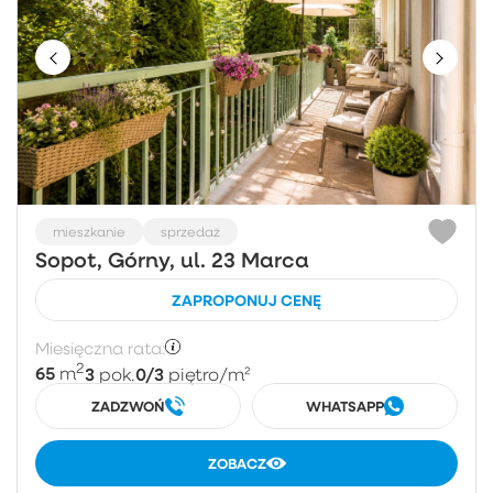
mieszkanie
sprzedaż
Sopot, Górny, ul. 23 Marca
ZAPROPONUJ CENĘ
Miesięczna rata:
2
65
3
0/3
m
pok.
piętro
/m²
ZADZWOŃ
WHATSAPP
ZOBACZ