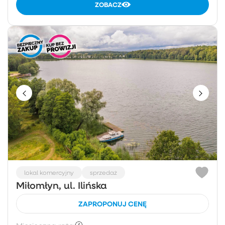
ZOBACZ
lokal komercyjny
sprzedaż
Miłomłyn, ul. Ilińska
ZAPROPONUJ CENĘ