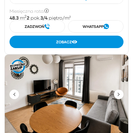
Miesięczna rata:
2
48.3
2
3/4
m
pok.
piętro
/m²
ZADZWOŃ
WHATSAPP
ZOBACZ