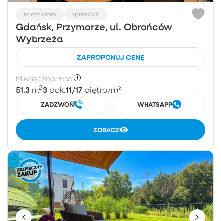
mieszkanie
sprzedaż
Gdańsk, Przymorze, ul. Obrońców
Wybrzeża
ZAPROPONUJ CENĘ
Miesięczna rata:
2
51.3
3
11/17
m
pok.
piętro
/m²
ZADZWOŃ
WHATSAPP
ZOBACZ