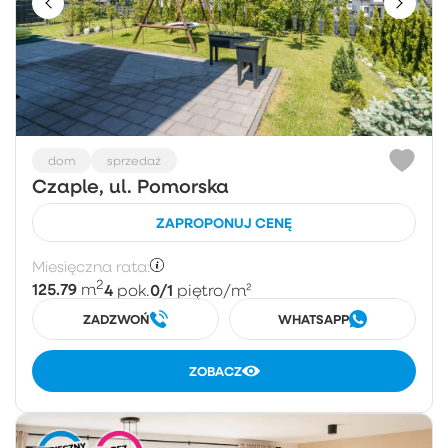
dom
sprzedaż
Czaple, ul. Pomorska
ZAPROPONUJ CENĘ
Miesięczna rata:
2
125.79
4
0/1
m
pok.
piętro
/m²
ZADZWOŃ
WHATSAPP
ZOBACZ