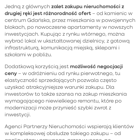
zalet zakupu nieruchomości z
Jedną z głównych
drugiej ręki jest różnorodność ofert
– od kamienic w
centrum Gdańska, przez mieszkania w powojennych
blokach, po nowoczesne apartamenty w nowszych
inwestycjach. Kupując z rynku wtórnego, można
wybrać lokal w ukształtowanej dzielnicy, z gotową
infrastrukturą, komunikacją miejską, sklepami i
szkołami w pobliżu.
możliwość negocjacji
Dodatkową korzyścią jest
ceny
– w odróżnieniu od rynku pierwotnego, tu
elastyczność sprzedających pozwala często
uzyskać atrakcyjniejsze warunki zakupu. Dla
inwestorów to także szansa na zakup mieszkania
wymagającego niewielkiego remontu, które po
modernizacji może przynieść szybki zwrot z
inwestycji.
Agenci Partnerzy Nieruchomości wspierają klientów
w kompleksowej obsłudze takiego zakupu – od
analizy stanu prawnego, przez wycenę, po