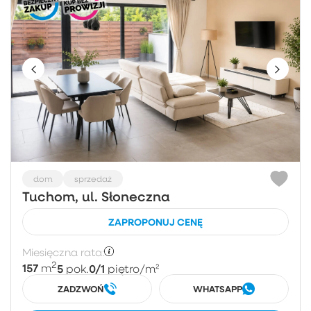
dom
sprzedaż
Tuchom, ul. Słoneczna
ZAPROPONUJ CENĘ
Miesięczna rata:
2
157
5
0/1
m
pok.
piętro
/m²
ZADZWOŃ
WHATSAPP