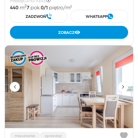
Miesięczna rata:
2
440
7
0/1
m
pok.
piętro
/m²
ZADZWOŃ
WHATSAPP
ZOBACZ
mieszkanie
sprzedaż