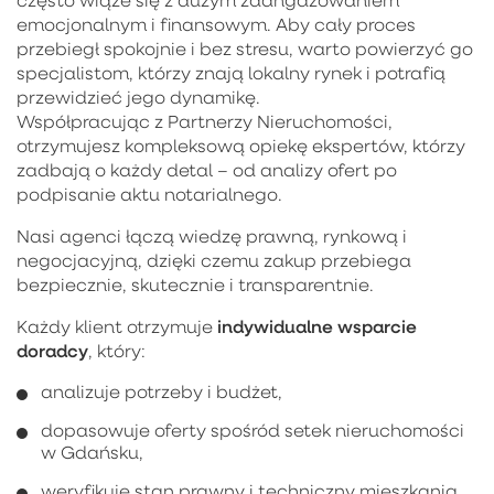
emocjonalnym i finansowym. Aby cały proces
przebiegł spokojnie i bez stresu, warto powierzyć go
specjalistom, którzy znają lokalny rynek i potrafią
przewidzieć jego dynamikę.
Współpracując z Partnerzy Nieruchomości,
otrzymujesz kompleksową opiekę ekspertów, którzy
zadbają o każdy detal – od analizy ofert po
podpisanie aktu notarialnego.
Nasi agenci łączą wiedzę prawną, rynkową i
negocjacyjną, dzięki czemu zakup przebiega
bezpiecznie, skutecznie i transparentnie.
indywidualne wsparcie
Każdy klient otrzymuje
doradcy
, który:
analizuje potrzeby i budżet,
dopasowuje oferty spośród setek nieruchomości
w Gdańsku,
weryfikuje stan prawny i techniczny mieszkania,