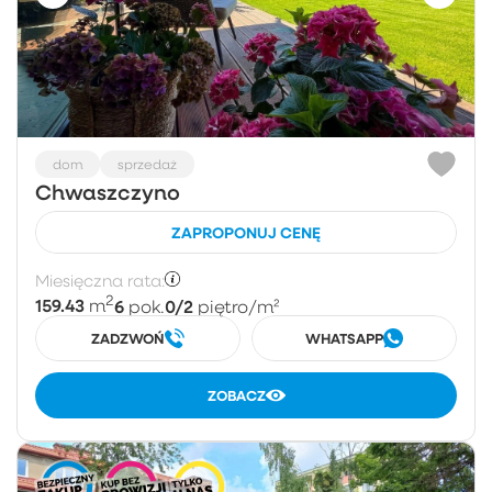
dom
sprzedaż
Chwaszczyno
ZAPROPONUJ CENĘ
Miesięczna rata:
2
159.43
6
0/2
m
pok.
piętro
/m²
ZADZWOŃ
WHATSAPP
ZOBACZ