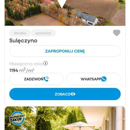
działka
sprzedaż
Sulęczyno
ZAPROPONUJ CENĘ
Miesięczna rata:
2
1194
m
/m²
ZADZWOŃ
WHATSAPP
ZOBACZ