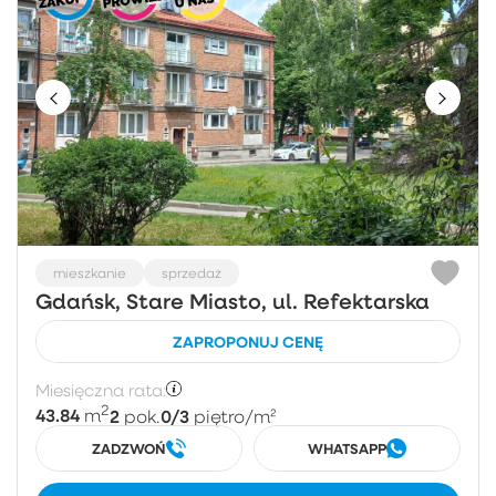
mieszkanie
sprzedaż
Gdańsk, Stare Miasto, ul. Refektarska
ZAPROPONUJ CENĘ
Miesięczna rata:
2
43.84
2
0/3
m
pok.
piętro
/m²
ZADZWOŃ
WHATSAPP