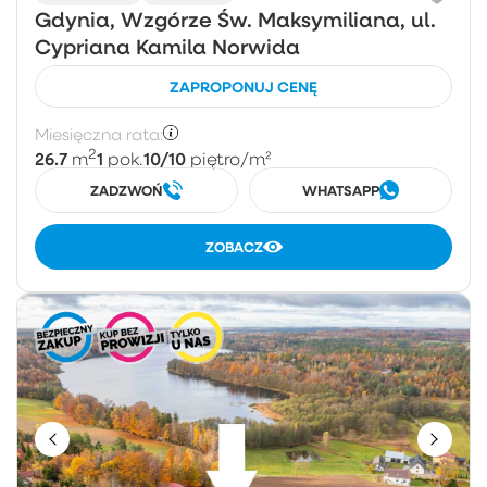
Gdynia, Wzgórze Św. Maksymiliana, ul.
Cypriana Kamila Norwida
ZAPROPONUJ CENĘ
Miesięczna rata:
2
26.7
1
10/10
m
pok.
piętro
/m²
ZADZWOŃ
WHATSAPP
ZOBACZ