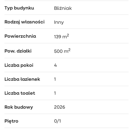
– kanalizacja
Typ budynku
Bliźniak
DODATKOWO
Rodzaj własności
Inny
– Projekt domu New House 753 B G1
2
Powierzchnia
139 m
2
Pow. działki
500 m
Liczba pokoi
4
Liczba łazienek
1
Liczba toalet
1
Rok budowy
2026
Piętro
0/1