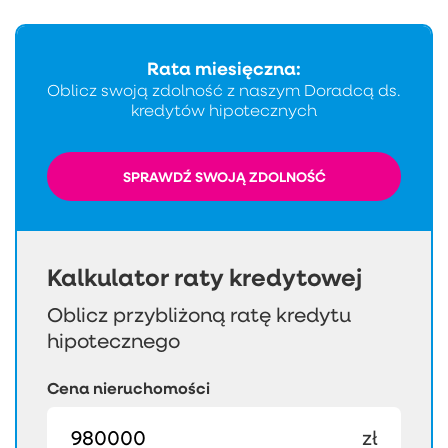
Rata miesięczna:
Oblicz swoją zdolność z naszym Doradcą ds.
kredytów hipotecznych
SPRAWDŹ SWOJĄ ZDOLNOŚĆ
Kalkulator raty kredytowej
Oblicz przybliżoną ratę kredytu
hipotecznego
Cena nieruchomości
zł