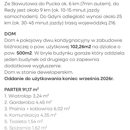
Ze Sławutowa do Pucka ok. 6 km (7min autem), do
Redy jest około 9 km (ok. 10-15 minut jazdy
samochodem). Do Gdyni odległość wynosi około 25
km (ok. 30-45 minut jazdy) trasą wojewódzką 216.
DOM
Dom 4 pokojowy dwu kondygnacyjny w zabudowie
102,26m2
bliźniaczej o pow. użytkowej
na działce o
500m2
pow.
. W bryle budynku garaże który oddziela
jeden budynek od drugiego co zapewnia
dodatkowe wygłuszenie.
Dom w stanie deweloperskim.
Oddanie do użytkowania koniec września 2026r.
PARTER 91,17 m²
1. Wiatrołap 3,24 m²
2. Garderoba 4,45 m²
3. Pralnia + kotłownia 6,02 m²
4. Komunikacja 4,35 m²
5. Toaleta 1,54 m²
6. Spiżarnia 1,62 m²