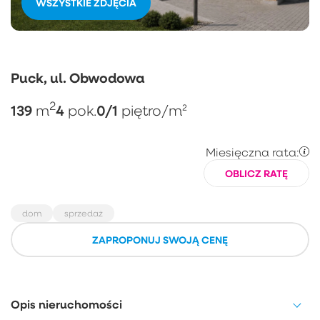
WSZYSTKIE ZDJĘCIA
Puck, ul. Obwodowa
2
139
4
0/1
m
pok.
piętro
/m²
Miesięczna rata:
OBLICZ RATĘ
dom
sprzedaż
ZAPROPONUJ SWOJĄ CENĘ
Opis nieruchomości