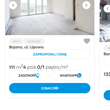
dom
sprzedaż
Bojano, ul. Lipowa
d
Ban
ZAPROPONUJ CENĘ
2
111
4
0/1
m
pok.
piętro
/m²
13
ZADZWOŃ
WHATSAPP
ZOBACZ