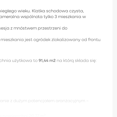
biegłego wieku. Klatka schodowa czysta,
meralna wspólnota tylko 3 mieszkania w
esja z mnóstwem przestrzeni do
mieszkania jest ogródek zlokalizowany od frontu
91,44 m2
zchnia użytkowa to
na którą składa się:
zkanie z dużym potencjałem aranżacyjnym –
.
j powierzchni 20,77 m²