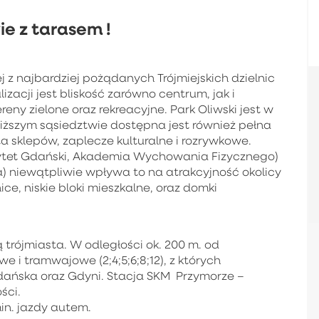
e z tarasem !
 z najbardziej pożądanych Trójmiejskich dzielnic
zacji jest bliskość zarówno centrum, jak i
ny zielone oraz rekreacyjne. Park Oliwski jest w
iższym sąsiedztwie dostępna jest również pełna
a sklepów, zaplecze kulturalne i rozrywkowe.
rsytet Gdański, Akademia Wychowania Fizycznego)
a) niewątpliwie wpływa to na atrakcyjność okolicy
e, niskie bloki mieszkalne, oraz domki
 trójmiasta. W odległości ok. 200 m. od
 i tramwajowe (2;4;5;6;8;12), z których
Gdańska oraz Gdyni. Stacja SKM Przymorze –
ści.
in. jazdy autem.