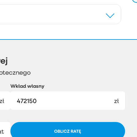
ej
potecznego
Wkład własny
zł
zł
at
OBLICZ RATĘ