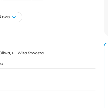
 OPIS
elektrycznie;
19 roku,
25 roku,
25 roku.
Oliwa, ul. Wita Stwosza
ć budynku) wynosi 26/100.
ca