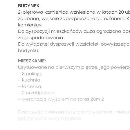
BUDYNEK:
2-piętrowa kamienica wzniesiona w latach 20 u
zadbana, wejście zabezpieczone domofonem. Ka
kamienicy.
Do dyspozycji mieszkańców duża ogrodzona pos
zagospodarowania.
Do wyłącznej dyspozycji właścicieli powyższego 
budynku.
MIESZKANIE:
Usytuowane na pierwszym piętrze, jego powier
– 3 pokoje,
– kuchnia,
– łazienka,
– 2 przedpokoje,
taras 28m 2
– weranda z wyjściem na
Ekspozycja okien na cztery strony świata, mies
jedyne a pierwszym piętrze.
Do mieszkania przynależą dwie piwnice o łączne