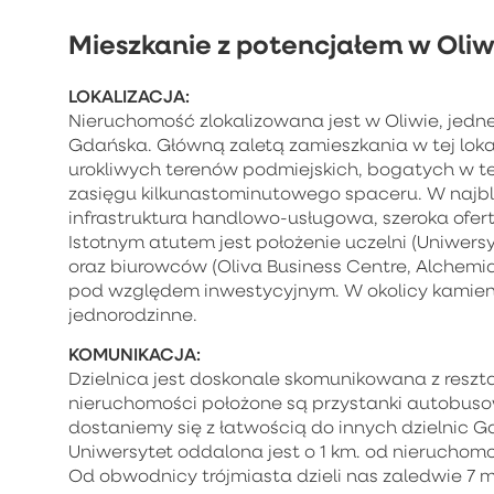
Mieszkanie z potencjałem w Oliwi
LOKALIZACJA:
Nieruchomość zlokalizowana jest w Oliwie, jednej
Gdańska. Główną zaletą zamieszkania w tej lokali
urokliwych terenów podmiejskich, bogatych w tere
zasięgu kilkunastominutowego spaceru. W najbl
infrastruktura handlowo-usługowa, szeroka ofert
Istotnym atutem jest położenie uczelni (Uniwe
oraz biurowców (Oliva Business Centre, Alchemi
pod względem inwestycyjnym. W okolicy kamienic
jednorodzinne.
KOMUNIKACJA:
Dzielnica jest doskonale skomunikowana z resztą
nieruchomości położone są przystanki autobusowe
dostaniemy się z łatwością do innych dzielnic 
Uniwersytet oddalona jest o 1 km. od nieruchomo
Od obwodnicy trójmiasta dzieli nas zaledwie 7 m