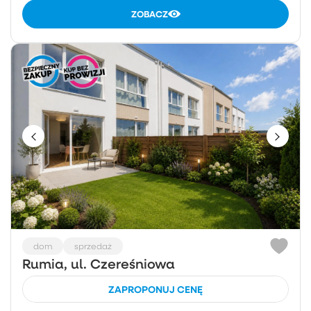
ZOBACZ
dom
sprzedaż
Rumia, ul. Czereśniowa
ZAPROPONUJ CENĘ