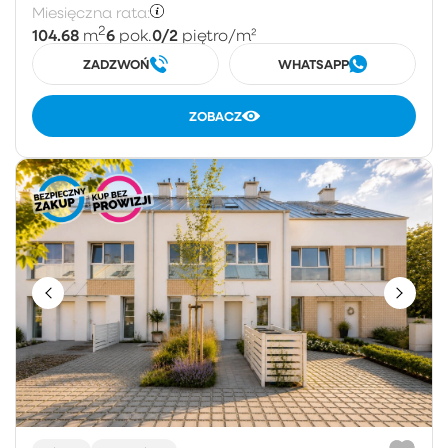
Miesięczna rata:
2
104.68
6
0/2
m
pok.
piętro
/m²
ZADZWOŃ
WHATSAPP
ZOBACZ