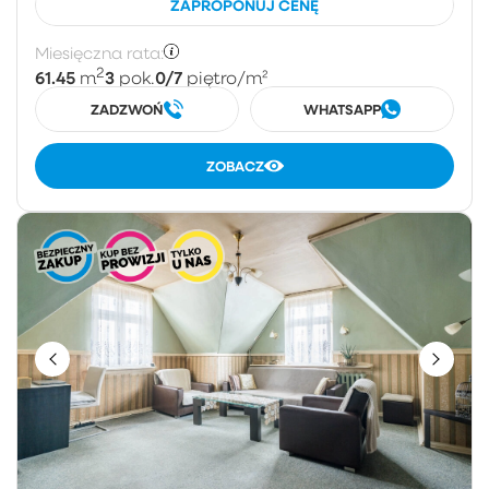
ZAPROPONUJ CENĘ
Miesięczna rata:
2
61.45
3
0/7
m
pok.
piętro
/m²
ZADZWOŃ
WHATSAPP
ZOBACZ