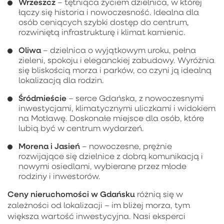
Wrzeszcz
– tętniąca życiem dzielnica, w której
łączy się historia i nowoczesność. Idealna dla
osób ceniących szybki dostęp do centrum,
rozwiniętą infrastrukturę i klimat kamienic.
Oliwa
– dzielnica o wyjątkowym uroku, pełna
zieleni, spokoju i eleganckiej zabudowy. Wyróżnia
się bliskością morza i parków, co czyni ją idealną
lokalizacją dla rodzin.
Śródmieście
– serce Gdańska, z nowoczesnymi
inwestycjami, klimatycznymi uliczkami i widokiem
na Motławę. Doskonałe miejsce dla osób, które
lubią być w centrum wydarzeń.
Morena i Jasień
– nowoczesne, prężnie
rozwijające się dzielnice z dobrą komunikacją i
nowymi osiedlami, wybierane przez młode
rodziny i inwestorów.
Ceny nieruchomości w Gdańsku
różnią się w
zależności od lokalizacji – im bliżej morza, tym
większa wartość inwestycyjna. Nasi eksperci