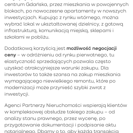
centrum Gdańska, przez mieszkania w powojennych
blokach, po nowoczesne apartamenty w nowszych
inwestycjach. Kupując z rynku wtórnego, można
wybrać lokal w ukształtowanej dzielnicy, z gotową
infrastrukturą, komunikacją miejską, sklepami i
szkołami w pobliżu.
możliwość negocjacji
Dodatkową korzyścią jest
ceny
– w odróżnieniu od rynku pierwotnego, tu
elastyczność sprzedających pozwala często
uzyskać atrakcyjniejsze warunki zakupu. Dla
inwestorów to także szansa na zakup mieszkania
wymagającego niewielkiego remontu, które po
modernizacji może przynieść szybki zwrot z
inwestycji.
Agenci Partnerzy Nieruchomości wspierają klientów
w kompleksowej obsłudze takiego zakupu – od
analizy stanu prawnego, przez wycenę, po
przygotowanie dokumentacji i podpisanie aktu
notarialnego. Dbamy o to, aby każda transakcja