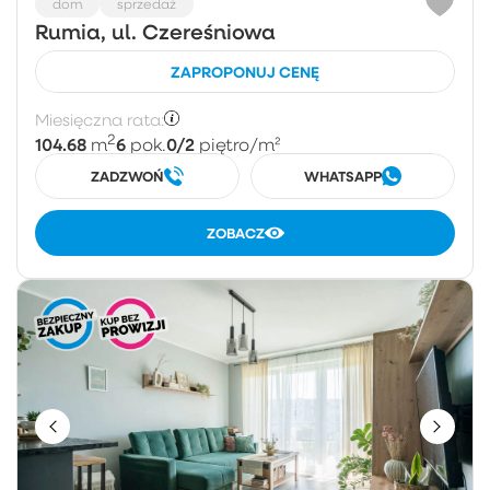
dom
sprzedaż
Rumia, ul. Czereśniowa
ZAPROPONUJ CENĘ
Miesięczna rata:
2
104.68
6
0/2
m
pok.
piętro
/m²
ZADZWOŃ
WHATSAPP
ZOBACZ