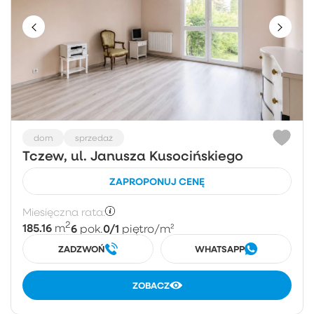
dom
sprzedaż
Tczew, ul. Janusza Kusocińskiego
ZAPROPONUJ CENĘ
Miesięczna rata:
2
185.16
6
0/1
m
pok.
piętro
/m²
ZADZWOŃ
WHATSAPP
ZOBACZ