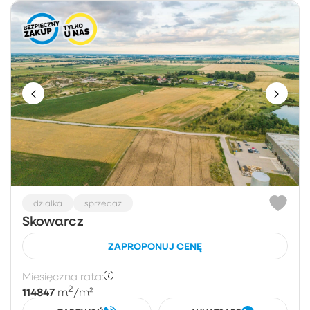
działka
sprzedaż
Skowarcz
ZAPROPONUJ CENĘ
Miesięczna rata:
2
114847
m
/m²