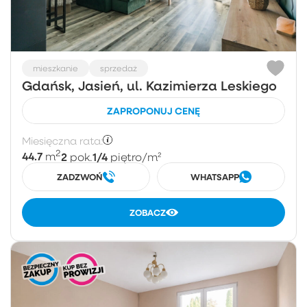
mieszkanie
sprzedaż
Gdańsk, Jasień, ul. Kazimierza Leskiego
ZAPROPONUJ CENĘ
Miesięczna rata:
2
44.7
2
1/4
m
pok.
piętro
/m²
ZADZWOŃ
WHATSAPP
ZOBACZ