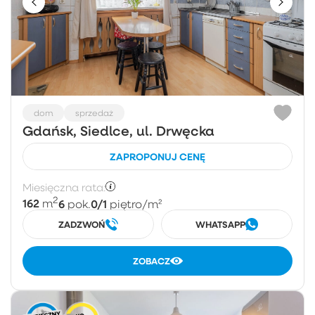
dom
sprzedaż
Gdańsk, Siedlce, ul. Drwęcka
ZAPROPONUJ CENĘ
Miesięczna rata:
2
162
6
0/1
m
pok.
piętro
/m²
ZADZWOŃ
WHATSAPP
ZOBACZ