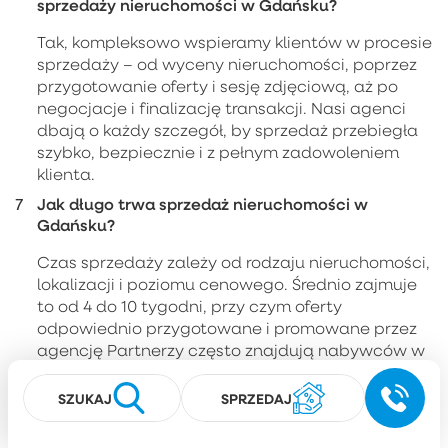
sprzedaży nieruchomości w Gdańsku?
Tak, kompleksowo wspieramy klientów w procesie
sprzedaży – od wyceny nieruchomości, poprzez
przygotowanie oferty i sesję zdjęciową, aż po
negocjacje i finalizację transakcji. Nasi agenci
dbają o każdy szczegół, by sprzedaż przebiegła
szybko, bezpiecznie i z pełnym zadowoleniem
klienta.
Jak długo trwa sprzedaż nieruchomości w
Gdańsku?
Czas sprzedaży zależy od rodzaju nieruchomości,
lokalizacji i poziomu cenowego. Średnio zajmuje
to od 4 do 10 tygodni, przy czym oferty
odpowiednio przygotowane i promowane przez
agencję Partnerzy często znajdują nabywców w
znacznie krótszym czasie.
SZUKAJ
SPRZEDAJ
Czy przy zakupie nieruchomości w Gdańsku
można liczyć na wsparcie kredytowe?