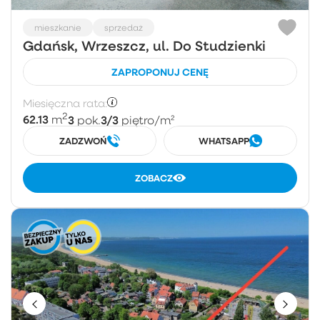
mieszkanie
sprzedaż
Gdańsk, Wrzeszcz, ul. Do Studzienki
ZAPROPONUJ CENĘ
Miesięczna rata:
2
62.13
3
3/3
m
pok.
piętro
/m²
ZADZWOŃ
WHATSAPP
ZOBACZ