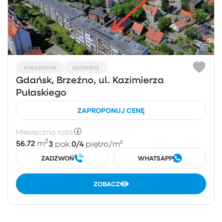
mieszkanie
sprzedaż
Gdańsk, Brzeźno, ul. Kazimierza
Pułaskiego
ZAPROPONUJ CENĘ
Miesięczna rata:
2
56.72
3
0/4
m
pok.
piętro
/m²
ZADZWOŃ
WHATSAPP
ZOBACZ