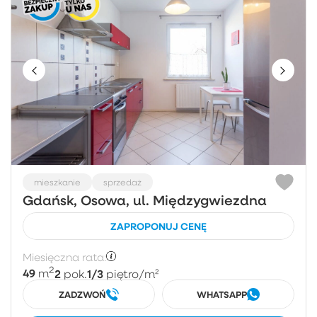
mieszkanie
sprzedaż
Gdańsk, Osowa, ul. Międzygwiezdna
ZAPROPONUJ CENĘ
Miesięczna rata:
2
49
2
1/3
m
pok.
piętro
/m²
ZADZWOŃ
WHATSAPP