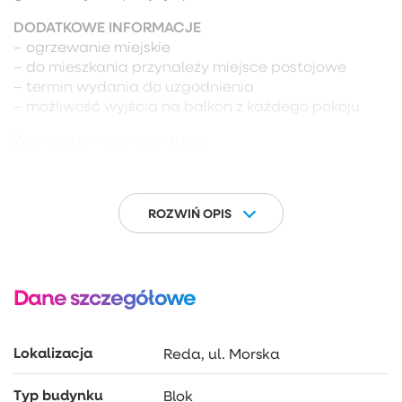
DODATKOWE INFORMACJE
– ogrzewanie miejskie
– do mieszkania przynależy miejsce postojowe
– termin wydania do uzgodnienia
– możliwość wyjścia na balkon z każdego pokoju
Zapraszam na prezentację.
ROZWIŃ OPIS
Dane szczegółowe
Lokalizacja
Reda, ul. Morska
Typ budynku
Blok