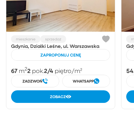
mieszkanie
sprzedaż
m
Gdynia, Działki Leśne, ul. Warszawska
Gdy
ZAPROPONUJ CENĘ
2
67
2
2/4
54
m
pok.
piętro
/m²
ZADZWOŃ
WHATSAPP
ZOBACZ