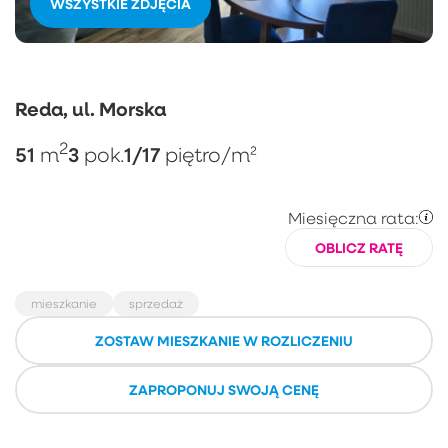
WSZYSTKIE ZDJĘCIA
Reda, ul. Morska
2
51
3
1/17
m
pok.
piętro
/m²
Miesięczna rata:
OBLICZ RATĘ
mieszkanie
sprzedaż
ZOSTAW MIESZKANIE W ROZLICZENIU
ZAPROPONUJ SWOJĄ CENĘ