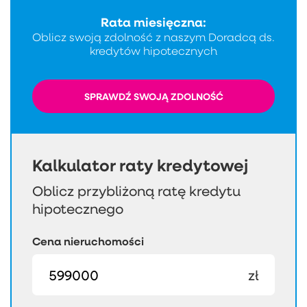
Rata miesięczna:
Oblicz swoją zdolność z naszym Doradcą ds.
kredytów hipotecznych
SPRAWDŹ SWOJĄ ZDOLNOŚĆ
Kalkulator raty kredytowej
Oblicz przybliżoną ratę kredytu
hipotecznego
Cena nieruchomości
zł