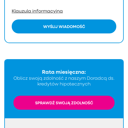
Klauzula informacyjna
WYŚLIJ WIADOMOŚĆ
Rata miesięczna:
Oblicz swoją zdolność z naszym Doradcą ds.
kredytów hipotecznych
SPRAWDŹ SWOJĄ ZDOLNOŚĆ