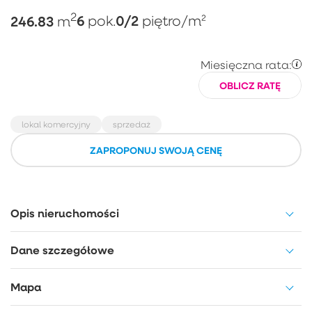
2
246.83
6
0/2
m
pok.
piętro
/m²
Miesięczna rata:
OBLICZ RATĘ
lokal komercyjny
sprzedaż
ZAPROPONUJ SWOJĄ CENĘ
Opis nieruchomości
Dane szczegółowe
Mapa