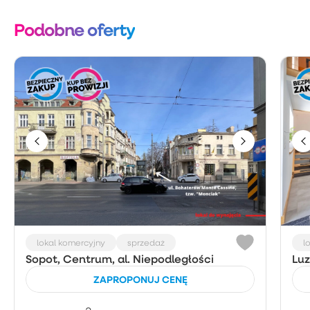
Podobne oferty
lokal komercyjny
sprzedaż
l
Sopot, Centrum, al. Niepodległości
Luz
ZAPROPONUJ CENĘ