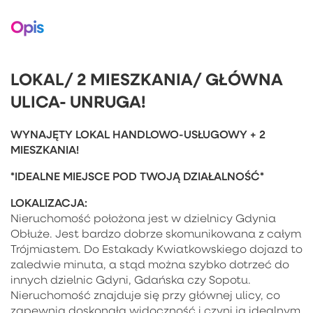
Opis
LOKAL/ 2 MIESZKANIA/ GŁÓWNA
ULICA- UNRUGA!
WYNAJĘTY LOKAL HANDLOWO-USŁUGOWY + 2
MIESZKANIA!
*IDEALNE MIEJSCE POD TWOJĄ DZIAŁALNOŚĆ*
LOKALIZACJA:
Nieruchomość położona jest w dzielnicy Gdynia
Obłuże. Jest bardzo dobrze skomunikowana z całym
Trójmiastem. Do Estakady Kwiatkowskiego dojazd to
zaledwie minuta, a stąd można szybko dotrzeć do
innych dzielnic Gdyni, Gdańska czy Sopotu.
Nieruchomość znajduje się przy głównej ulicy, co
zapewnia doskonałą widoczność i czyni ją idealnym