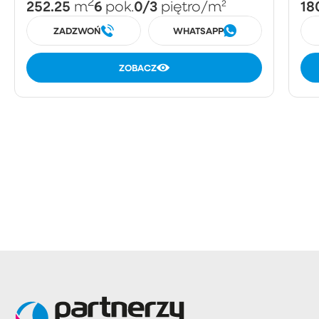
2
252.25
6
0/3
18
m
pok.
piętro
/m²
ZADZWOŃ
WHATSAPP
ZOBACZ