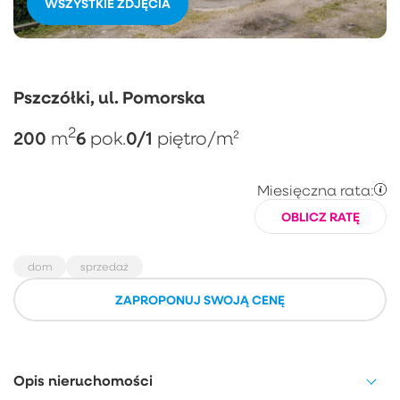
WSZYSTKIE ZDJĘCIA
Pszczółki, ul. Pomorska
2
200
6
0/1
m
pok.
piętro
/m²
Miesięczna rata:
OBLICZ RATĘ
dom
sprzedaż
ZAPROPONUJ SWOJĄ CENĘ
Opis nieruchomości