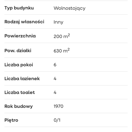
Typ budynku
Wolnostojący
Parter :
Rodzaj własności
Inny
dwa niezależne mieszkania:
kawalerka (pokój z aneksem kuchennym i łazienką),
2
Powierzchnia
200 m
mieszkanie dwupokojowe z dużą kuchnią i łazienką.
2
Pow. działki
630 m
Piętro:
Liczba pokoi
6
dwa przestronne pokoje z balkonami,
kuchnia,
Liczba łazienek
4
dwie łazienki.
Liczba toalet
4
Przyziemie:
Rok budowy
1970
piwnica z kotłownią,
Piętro
0/1
pomieszczenia gospodarcze z możliwością
adaptacji.