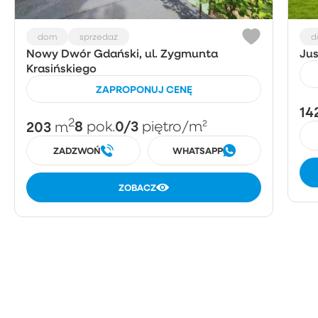
dom
sprzedaż
d
Nowy Dwór Gdański, ul. Zygmunta
Ju
Krasińskiego
ZAPROPONUJ CENĘ
14
2
203
8
0/3
m
pok.
piętro
/m²
ZADZWOŃ
WHATSAPP
ZOBACZ