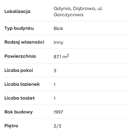
kursujące tu autobusy i trolejbusy, których
Gdynia, Dąbrowa, ul.
Lokalizacja
przystanki znajdują się zaledwie 2 min. na piechotę
Gorczycowa
od nieruchomości. Do centrum miasta dojedziemy w
ok. 15-20 min. chociażby dwupasmową ul.
Typ budynku
Blok
Wielkopolską. Do Obwodnicy Trójmiasta mamy
zaledwie 5 min. jazdy samochodem. Dojazd do
Rodzaj własności
Inny
Sopotu zajmuje ok. 15 minut.
2
ZAPRASZAMY NA PREZENTACJĘ!
Powierzchnia
87.1 m
Liczba pokoi
3
Liczba łazienek
1
Liczba toalet
1
Rok budowy
1997
Piętro
2/3