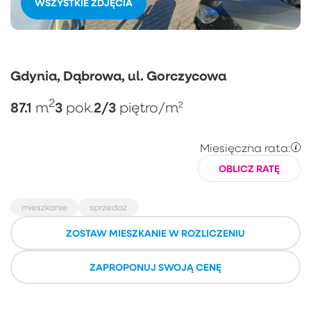
WSZYSTKIE ZDJĘCIA
Gdynia, Dąbrowa, ul. Gorczycowa
2
87.1
3
2/3
m
pok.
piętro
/m²
Miesięczna rata:
OBLICZ RATĘ
mieszkanie
sprzedaż
ZOSTAW MIESZKANIE W ROZLICZENIU
ZAPROPONUJ SWOJĄ CENĘ