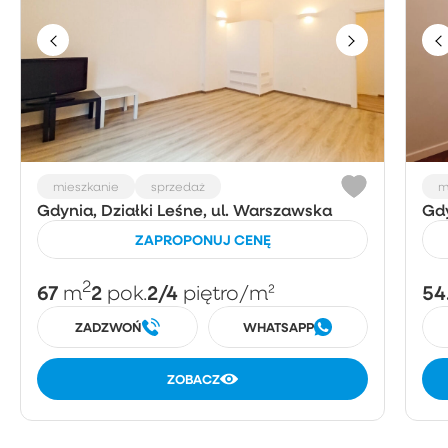
mieszkanie
sprzedaż
m
Gdynia, Działki Leśne, ul. Warszawska
Gdy
ZAPROPONUJ CENĘ
2
67
2
2/4
54
m
pok.
piętro
/m²
ZADZWOŃ
WHATSAPP
ZOBACZ