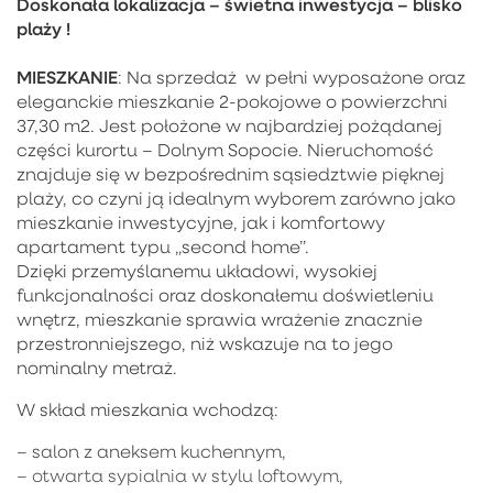
Doskonała lokalizacja – świetna inwestycja – blisko
plaży !
MIESZKANIE
: Na sprzedaż w pełni wyposażone oraz
eleganckie mieszkanie 2-pokojowe o powierzchni
37,30 m2. Jest położone w najbardziej pożądanej
części kurortu – Dolnym Sopocie. Nieruchomość
znajduje się w bezpośrednim sąsiedztwie pięknej
plaży, co czyni ją idealnym wyborem zarówno jako
mieszkanie inwestycyjne, jak i komfortowy
apartament typu „second home”.
Dzięki przemyślanemu układowi, wysokiej
funkcjonalności oraz doskonałemu doświetleniu
wnętrz, mieszkanie sprawia wrażenie znacznie
przestronniejszego, niż wskazuje na to jego
nominalny metraż.
W skład mieszkania wchodzą:
– salon z aneksem kuchennym,
– otwarta sypialnia w stylu loftowym,