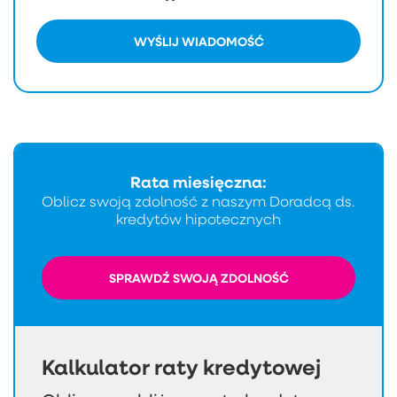
WYŚLIJ WIADOMOŚĆ
Rata miesięczna:
Oblicz swoją zdolność z naszym Doradcą ds.
kredytów hipotecznych
SPRAWDŹ SWOJĄ ZDOLNOŚĆ
Kalkulator raty kredytowej