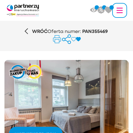
WRÓĆ
Oferta numer:
PAN355469