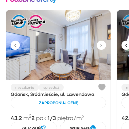
mieszkanie
sprzedaż
m
Gdańsk, Śródmieście, ul. Lawendowa
Gda
ZAPROPONUJ CENĘ
2
43.2
2
1/3
42
m
pok.
piętro
/m²
ZADZWOŃ
WHATSAPP