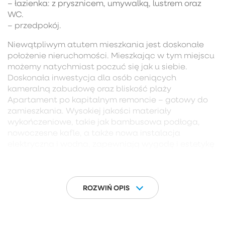
– łazienka: z prysznicem, umywalką, lustrem oraz
WC.
– przedpokój.
Niewątpliwym atutem mieszkania jest doskonałe
położenie nieruchomości. Mieszkając w tym miejscu
możemy natychmiast poczuć się jak u siebie.
Doskonała inwestycja dla osób ceniących
kameralną zabudowę oraz bliskość plaży
Apartament po kapitalnym remoncie – gotowy do
zamieszkania. Wysokiej jakości materiały
wykończeniowe, takie jak bambusowa podłoga,
nowoczesne kafle, a także nowa instalacja
elektryczna i wodna, zapewniają wygodę i estetykę
na najwyższym poziomie. Zainstalowany system
centralnego sterowania Somfy Tahoma umożliwia
zdalne zarządzanie funkcjami mieszkania – idealne
dla nowoczesnych właścicieli ceniących
ROZWIŃ OPIS
inteligentne rozwiązania.
Nieruchomość idealnie nadaje się do wynajmu