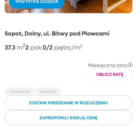
WSZYSTKIE ZDJĘCIA
Sopot, Dolny, ul. Bitwy pod Płowcami
2
37.3
2
0/2
m
pok.
piętro
/m²
Miesięczna rata:
OBLICZ RATĘ
mieszkanie
sprzedaż
ZOSTAW MIESZKANIE W ROZLICZENIU
ZAPROPONUJ SWOJĄ CENĘ