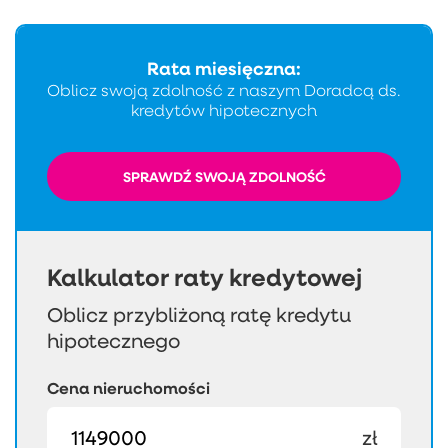
Rata miesięczna:
Oblicz swoją zdolność z naszym Doradcą ds.
kredytów hipotecznych
SPRAWDŹ SWOJĄ ZDOLNOŚĆ
Kalkulator raty kredytowej
Oblicz przybliżoną ratę kredytu
hipotecznego
Cena nieruchomości
zł