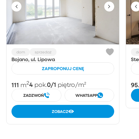
dom
sprzedaż
d
Bojano, ul. Lipowa
Ste
ZAPROPONUJ CENĘ
2
111
4
0/1
95
m
pok.
piętro
/m²
ZADZWOŃ
WHATSAPP
ZOBACZ