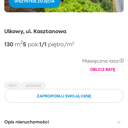
WSZYSTKIE ZDJĘCIA
Ulkowy, ul. Kasztanowa
2
130
5
1/1
m
pok.
piętro
/m²
Miesięczna rata:
OBLICZ RATĘ
dom
sprzedaż
ZAPROPONUJ SWOJĄ CENĘ
Opis nieruchomości