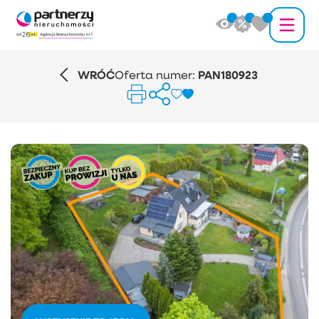
WRÓĆ
Oferta numer:
PAN180923