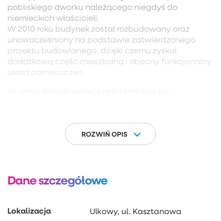
pobliskiego dworku należącego niegdyś do
niemieckich właścicieli.
W 2010 roku budynek został rozbudowany oraz
unowocześniony na podstawie zatwierdzonego
projektu budowlanego, dzięki czemu zyskał
dodatkową część mieszkalną i obecny funkcjonalny
układ pomieszczeń.
W nowo dobudowanej części znajdują się:
PARTER:
– oddzielna kuchnia,
– salon z jadalnią oraz wyjściem na zabudowany
taras, ogród,
ROZWIŃ OPIS
– łazienka z prysznicem i oknem,
– WC,
– hol.
I PIĘTRO
Dane szczegółowe
– 3 pokoje, w tym jeden z garderobą,
– łazienka.
Z jednego z pokoi znajduje się przejście do starej
Lokalizacja
Ulkowy, ul. Kasztanowa