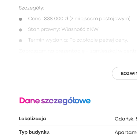
Szczegóły:
Cena: 838 000 zł (z miejscem postojowym)
Stan prawny: Własność z KW
Termin wydania: Po zapłacie pełnej ceny.
Zapraszam na prezentację – zamieszkaj w cent
ROZWIŃ
Dane szczegółowe
Lokalizacja
Gdańsk, Ś
Typ budynku
Apartam