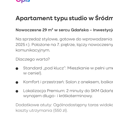
Apartament typu studio w Śródm
Nowoczesne 29 m² w sercu Gdańska – Inwestycja
Na sprzedaż stylowe, gotowe do wprowadzenia mi
2025 r.). Położone na 7. piętrze, łączy nowoczes
komunikacyjnym.
Dlaczego warto?
Standard „pod klucz”: Mieszkanie w pełni u
w cenie!).
Komfort i przestrzeń: Salon z aneksem, balko
Lokalizacja Premium: 2 minuty do SKM Gdańs
wynajem długo- i krótkoterminowy.
Dodatkowe atuty: Ogólnodostępny taras widoko
koszty utrzymania (550 zł).