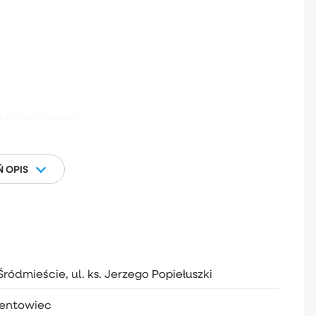
rum wydarzeń!
 OPIS
ródmieście, ul. ks. Jerzego Popiełuszki
entowiec