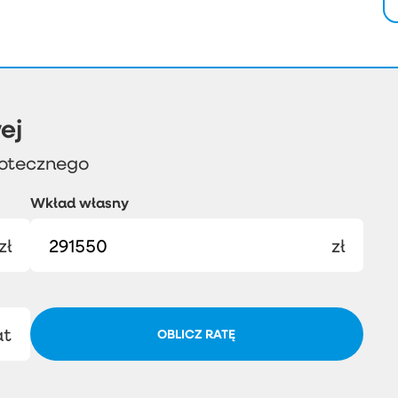
ej
potecznego
Wkład własny
zł
zł
at
OBLICZ RATĘ