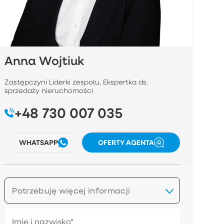
Anna Wojtiuk
Zastępczyni Liderki zespołu, Ekspertka ds.
sprzedaży nieruchomości
+48 730 007 035
WHATSAPP
OFERTY AGENTA
Potrzebuję więcej informacji