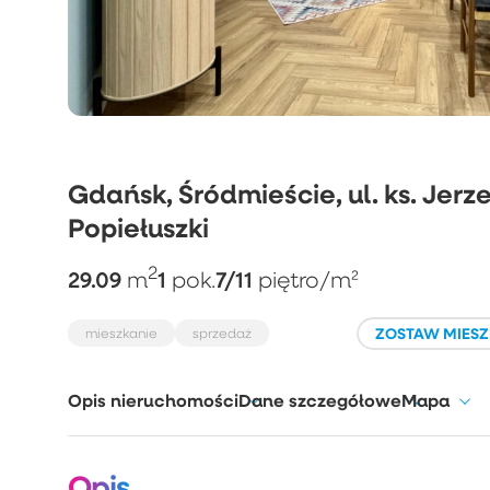
Gdańsk, Śródmieście, ul. ks. Jerz
Popiełuszki
2
29.09
1
7/11
m
pok.
piętro
/m²
ZOSTAW MIESZ
mieszkanie
sprzedaż
Opis nieruchomości
Dane szczegółowe
Mapa
Opis