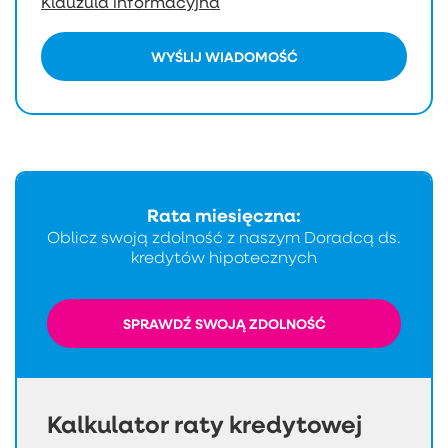
Klauzula informacyjna
WYŚLIJ WIADOMOŚĆ
Rata miesięczna:
Oblicz swoją zdolność z naszym Doradcą ds.
kredytów hipotecznych
SPRAWDŹ SWOJĄ ZDOLNOŚĆ
Kalkulator raty kredytowej