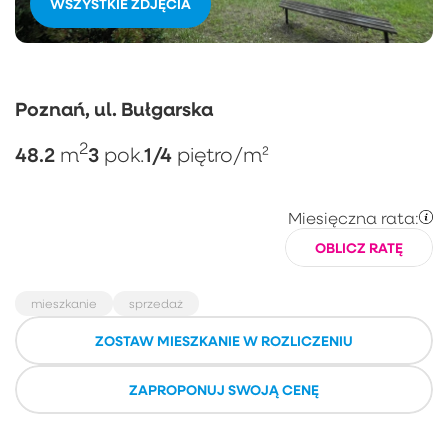
WSZYSTKIE ZDJĘCIA
Poznań, ul. Bułgarska
2
48.2
3
1/4
m
pok.
piętro
/m²
Miesięczna rata:
OBLICZ RATĘ
mieszkanie
sprzedaż
ZOSTAW MIESZKANIE W ROZLICZENIU
ZAPROPONUJ SWOJĄ CENĘ