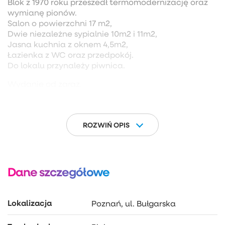
Blok z 1970 roku przeszedł termomodernizację oraz
wymianę pionów.
Salon o powierzchni 17 m2,
Dwie niezależne sypialnie 10m2 i 11m2,
Jasna kuchnia z oknem 4,5m2,
Łazienka z WC oraz przedpokój.
Do lokalu przynależy piwnica.
Wydanie od zaraz.
ROZWIŃ OPIS
Dane szczegółowe
Lokalizacja
Poznań, ul. Bułgarska