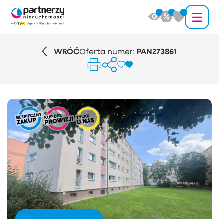
WRÓĆ
Oferta numer:
PAN273861