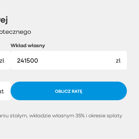
ej
potecznego
Wkład własny
zł
zł
at
OBLICZ RATĘ
iu stałym, wkładzie własnym 35% i okresie spłaty