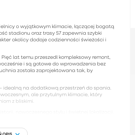
ielnicy o wyjątkowym klimacie, łączącej bogatą
kość stadionu oraz trasy S7 zapewnia szybki
kter okolicy dodaje codzienności świeżości i
. Pięć lat temu przeszedł kompleksowy remont,
owocześnie i są gotowe do wprowadzenia bez
chnia została zaprojektowana tak, by
 – idealną na dodatkową przestrzeń do spania.
woczesnym, ale przytulnym klimacie, który
iom z bliskimi.
storii, nowoczesnego stylu i świetnej lokalizacji.
 OPIS