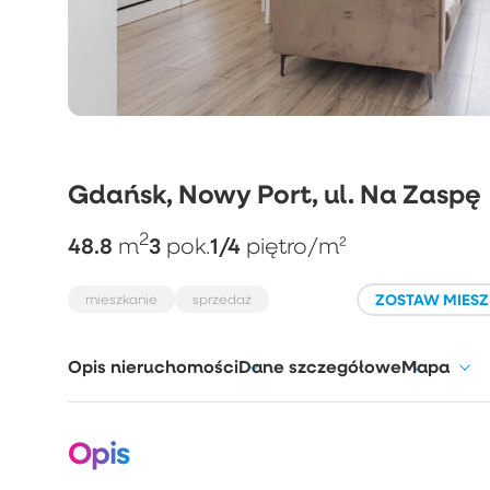
Gdańsk, Nowy Port, ul. Na Zaspę
2
48.8
3
1/4
m
pok.
piętro
/m²
ZOSTAW MIESZ
mieszkanie
sprzedaż
Opis nieruchomości
Dane szczegółowe
Mapa
Opis