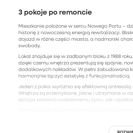
3 pokoje po remoncie
Mieszkanie położone w sercu Nowego Portu – dz
historię z nowoczesną energią rewitalizacji. Blis
dojazd w różne części miasta, a nadmorski chara
swobody.
Lokal znajduje się w zadbanym bloku z 1988 roku
dzięki czemu wnętrza prezentują się spójnie, n
dodatkowych nakładów. W pełni zabudowana ku
harmonijnie łączyć estetykę z funkcjonalnością.
Jeden z pokoi wyróżnia się efektowną antresolą
Wnętrza są przemyślane, jasne i utrzymane w no
sprzyja zarówno codziennemu życiu, jak i spotkan
To propozycja dla osób, które cenią połączenie hi
ROZWIŃ