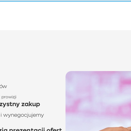
tów
prowizji
zystny zakup
 i wynegocjujemy
a prezentacji ofert