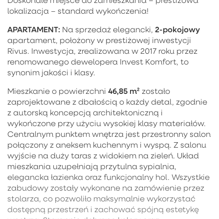
Doskonale miejsce do zamieszkania – prestiżowa
lokalizacja – standard wykończenia!
APARTAMENT:
2-pokojowy
Na sprzedaż elegancki,
apartament, położony w prestiżowej inwestycji
Rivus. Inwestycja, zrealizowana w 2017 roku przez
renomowanego dewelopera Invest Komfort, to
synonim jakości i klasy.
46,85 m²
Mieszkanie o powierzchni
zostało
zaprojektowane z dbałością o każdy detal, zgodnie
z autorską koncepcją architektoniczną i
wykończone przy użyciu wysokiej klasy materiałów.
Centralnym punktem wnętrza jest przestronny salon
połączony z aneksem kuchennym i wyspą. Z salonu
wyjście na duży taras z widokiem na zieleń. Układ
mieszkania uzupełniają przytulna sypialnia,
elegancka łazienka oraz funkcjonalny hol. Wszystkie
zabudowy zostały wykonane na zamówienie przez
stolarza, co pozwoliło maksymalnie wykorzystać
dostępną przestrzeń i zachować spójną estetykę