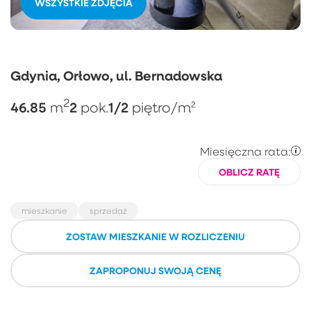
WSZYSTKIE ZDJĘCIA
Gdynia, Orłowo, ul. Bernadowska
2
46.85
2
1/2
m
pok.
piętro
/m²
Miesięczna rata:
OBLICZ RATĘ
mieszkanie
sprzedaż
ZOSTAW MIESZKANIE W ROZLICZENIU
ZAPROPONUJ SWOJĄ CENĘ