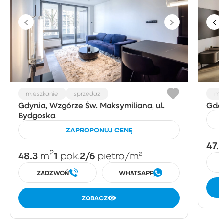
mieszkanie
sprzedaż
m
Gdynia, Wzgórze Św. Maksymiliana, ul.
Gda
Bydgoska
ZAPROPONUJ CENĘ
47
2
48.3
1
2/6
m
pok.
piętro
/m²
ZADZWOŃ
WHATSAPP
ZOBACZ