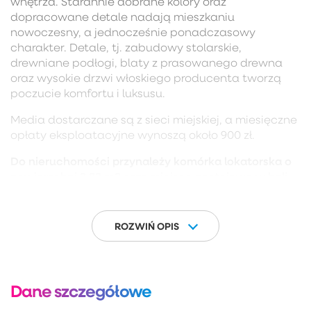
wnętrza. Starannie dobrane kolory oraz
dopracowane detale nadają mieszkaniu
nowoczesny, a jednocześnie ponadczasowy
charakter. Detale, tj. zabudowy stolarskie,
drewniane podłogi, blaty z prasowanego drewna
oraz wysokie drzwi włoskiego producenta tworzą
poczucie komfortu i luksusu.
Media dostarczane są z sieci miejskiej, a miesięczne
opłaty eksploatacyjne wynoszą około 900 zł.
Do nieruchomości przynależy komórka lokatorska o
powierzchni 3,82 m2 oraz miejsce postojowe w hali
garażowej, dostępne w cenie 80 000 zł.
Ta piękna nieruchomość stanowi doskonałą lokatę
ROZWIŃ OPIS
kapitału, sprawdzając się idealnie jako luksusowy
apartament wakacyjny, bezpieczna inwestycja pod
wynajem lub prestiżowe miejsce do życia przez cały
rok.
Dane szczegółowe
BUDYNEK:
Inwestycja Rivus, stworzona przez