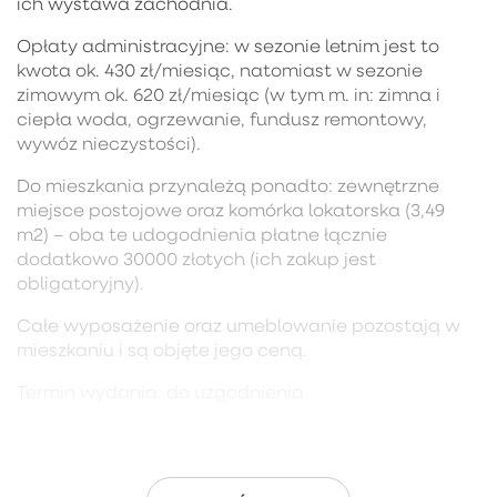
ich wystawa zachodnia.
Opłaty administracyjne: w sezonie letnim jest to
kwota ok. 430 zł/miesiąc, natomiast w sezonie
zimowym ok. 620 zł/miesiąc (w tym m. in: zimna i
ciepła woda, ogrzewanie, fundusz remontowy,
wywóz nieczystości).
Do mieszkania przynależą ponadto: zewnętrzne
miejsce postojowe oraz komórka lokatorska (3,49
m2) – oba te udogodnienia płatne łącznie
dodatkowo 30000 złotych (ich zakup jest
obligatoryjny).
Całe wyposażenie oraz umeblowanie pozostają w
mieszkaniu i są objęte jego ceną.
Termin wydania: do uzgodnienia.
BUDYNEK:
mieszkanie położone jest na terenie
inwestycji Lawendowe Wzgórza będącej dziełem
dewelopera Robyg. Mieści się na 1. piętrze 3-