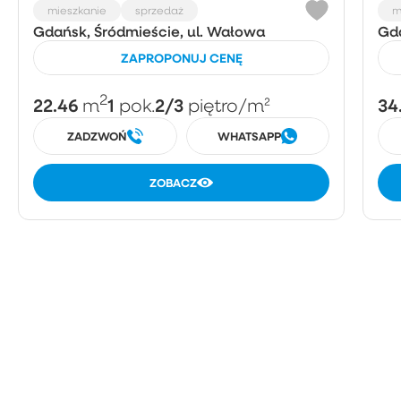
mieszkanie
sprzedaż
m
Gdańsk, Śródmieście, ul. Wałowa
Gda
ZAPROPONUJ CENĘ
2
22.46
1
2/3
34
m
pok.
piętro
/m²
ZADZWOŃ
WHATSAPP
ZOBACZ