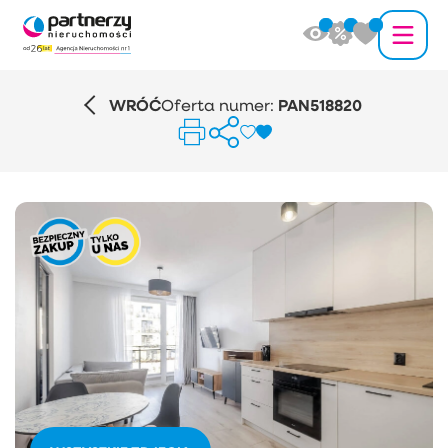
WRÓĆ
Oferta numer:
PAN518820