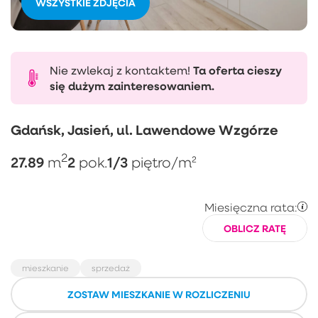
WSZYSTKIE ZDJĘCIA
Nie zwlekaj z kontaktem!
Ta oferta cieszy
się dużym zainteresowaniem.
Gdańsk, Jasień, ul. Lawendowe Wzgórze
2
27.89
2
1/3
m
pok.
piętro
/m²
Miesięczna rata:
OBLICZ RATĘ
mieszkanie
sprzedaż
ZOSTAW MIESZKANIE W ROZLICZENIU