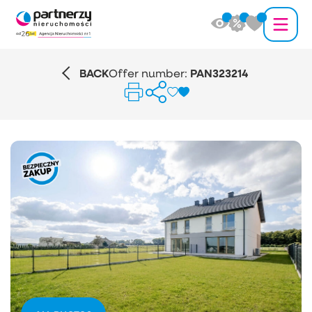
BACK
Offer number:
PAN323214