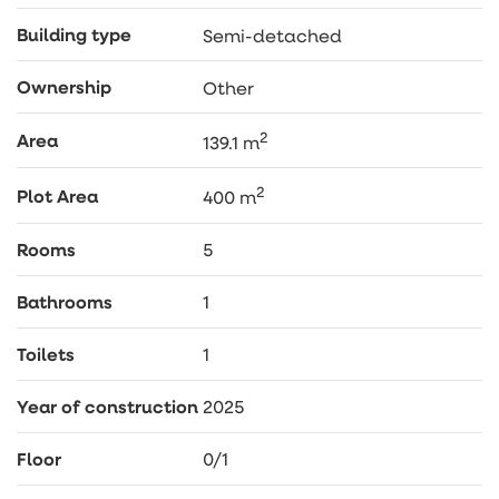
Doskonałe połączenie komunikacyjne z Trójmiastem
Building type
Semi-detached
zarówno samochodem Dzięki Trasie Kaszubskiej jak i
komunikacją miejską.
Ownership
Other
W promieniu 10 min pieszo od nieruchomości
oferowanej znajduje się Kościół, szkoła
2
Area
podstawowa, przedszkole sklepy spożywcze,
139.1 m
apteka.
2
Plot Area
400 m
ZAPRASZAM NA PREZENTACJĘ
Rooms
5
Bathrooms
1
Toilets
1
Year of construction
2025
Floor
0/1