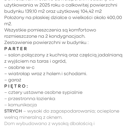
użytkowania w 2025 roku o całkowitej powierzchni
budynku 139,10 m2 oraz użytkowej 104,42 m2
Położony na płaskiej działce o wielkości około 400,00
m2.
Wszystkie pomieszczenia są komfortowo
rozmieszczone na 2 kondygnacjach.
Zestawienie powierzchni w budynku :
P A R T E R
– salon połączony z kuchnią oraz częścią jadalnianą
z wyjściem na taras i ogród,
– osobne w-c
– wiatrołap wraz z holem i schodami.
– garaż
P I Ę T R O :
– cztery ustawne osobne sypialnie
– przestronna łazienka
– komunikacja
STRYCH
– wysoki do zagospodarowania; ocieplone
wełną mineralną z oknem.
Dom wybudowano z wysoką dbałością i