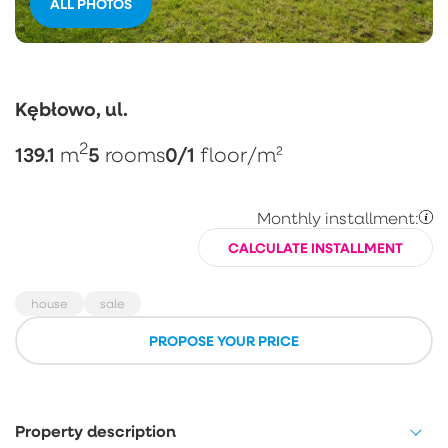
ALL PHOTOS
Kębłowo, ul.
2
139.1
5
0/1
m
rooms
floor
/m²
Monthly installment:
CALCULATE INSTALLMENT
house
sale
PROPOSE YOUR PRICE
Property description