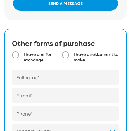
SEND A MESSAGE
Other forms of purchase
I have one for
I have a settlement to
exchange
make
Property type*