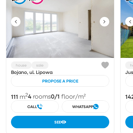
house
sale
h
Bojano, ul. Lipowa
Ju
PROPOSE A PRICE
2
111
4
0/1
14
m
rooms
floor
/m²
CALL
WHATSAPP
SEE