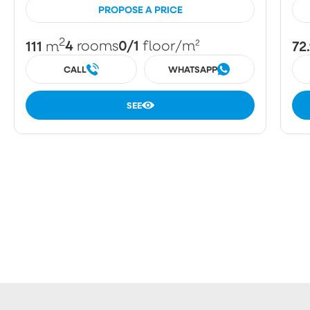
PROPOSE A PRICE
2
111
4
0/1
72
m
rooms
floor
/m²
CALL
WHATSAPP
SEE