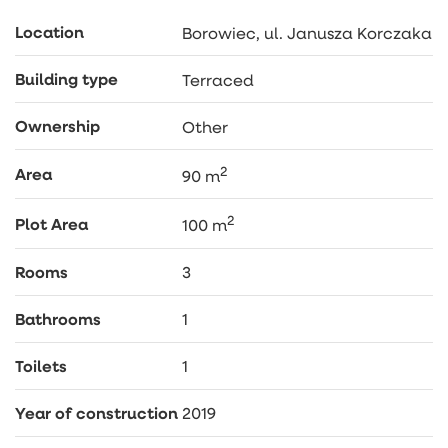
SERDECZNIE ZAPRASZAM NA PREZENTACJE!
Location
Borowiec, ul. Janusza Korczaka
Building type
Terraced
Ownership
Other
2
Area
90 m
2
Plot Area
100 m
Rooms
3
Bathrooms
1
Toilets
1
Year of construction
2019