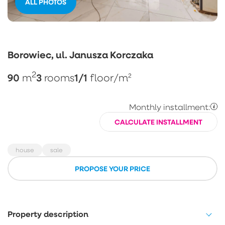
ALL PHOTOS
Borowiec, ul. Janusza Korczaka
2
90
3
1/1
m
rooms
floor
/m²
Monthly installment:
CALCULATE INSTALLMENT
house
sale
PROPOSE YOUR PRICE
Property description