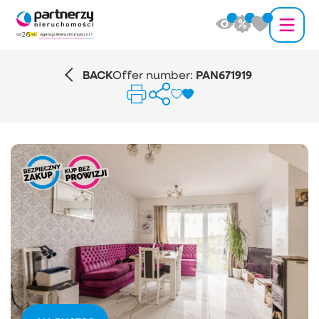
BACK
Offer number:
PAN671919