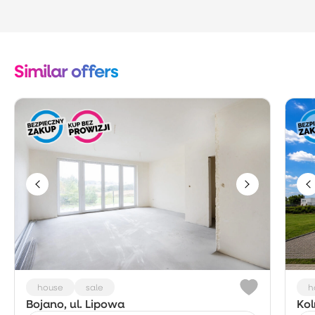
Similar offers
house
sale
h
Bojano, ul. Lipowa
Kol