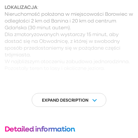
LOKALIZACJA
:
Nieruchomość położona w miejscowości Borowiec w
odległości 2 km od Banina i 20 km od centrum
Gdańska (30 minut autem).
Dla zmotoryzowanych wystarczy 15 minut, aby
dostać się na Obwodnicę, z której w swobodny
sposób przedostaniemy się w pożądane części
trójmiasta.
W najbliższym otoczeniu zabudowa jednorodzinna.
Pozostały teren to lasy i okoliczne jeziora.
DODATKOWE INFORMACJE:
– ogrzewanie gazowe (piec gazowy dwufunkcyjny)
lub koza na drewno,
– światłowód, kanalizacja,
EXPAND DESCRIPTION
– miejsce parkingowe naziemne,
– ogród (powierzchnia działki 100m2),
– dodatkowo strych z możliwością zaadaptowania
Detailed information
na poddasze użytkowe (możliwość dobudowania
schodów, ujęte w projekcie).