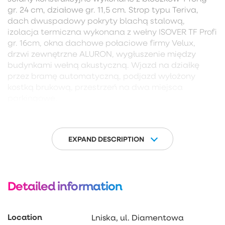
gr. 24 cm, działowe gr. 11,5 cm. Strop typu Teriva,
dach dwuspadowy pokryty blachą stalową,
izolacja termiczna wykonana z wełny ISOVER TF Profi
gr. 16cm, okna dachowe połaciowe firmy Velux,
drzwi zewnętrzne ALURON, wygłuszenie między
budynkami wełną akustyczną. Wjazd na działkę
przez bramę automatyczną, podjazd wyłożony
kostką brukową, przestrzeń na dwa miejsca
parkingowe.
INFORMACJE DODATKOWE:
– zbiornik na szambo 10 m3
– zbiornik na deszczówkę 10m3
EXPAND DESCRIPTION
– dwa miejsca postojowe przed budynkiem
– stan deweloperski
– światłowód
Detailed information
ZAPRASZAM!
Location
Lniska, ul. Diamentowa