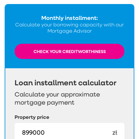
Monthly installment:
Calculate your borrowing capacity with our
Mortgage Advisor
CHECK YOUR CREDITWORTHINESS
Loan installment calculator
Calculate your approximate
mortgage payment
Property price
zł