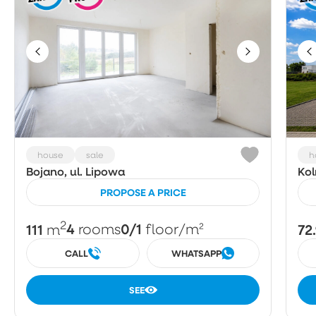
house
sale
h
Bojano, ul. Lipowa
Kol
PROPOSE A PRICE
2
111
4
0/1
72
m
rooms
floor
/m²
CALL
WHATSAPP
SEE