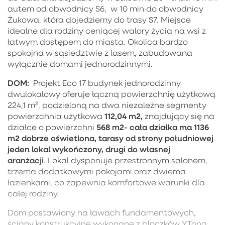
autem od obwodnicy S6, w 10 min do obwodnicy
Żukowa, która dojedziemy do trasy S7. Miejsce
idealne dla rodziny ceniącej walory życia na wsi z
łatwym dostępem do miasta. Okolica bardzo
spokojna w sąsiedztwie z lasem, zabudowana
wyłącznie domami jednorodzinnymi.
DOM:
Projekt Eco 17 budynek jednorodzinny
dwulokalowy oferuje łączną powierzchnię użytkową
224,1 m², podzieloną na dwa niezależne segmenty
112,04 m2,
powierzchnia użytkowa
znajdujący się na
568 m2- cała działka ma 1136
działce o powierzchni
m2 dobrze oświetlona, tarasy od strony południowej
jeden lokal wykończony, drugi do własnej
aranżacji
. Lokal dysponuje przestronnym salonem,
trzema dodatkowymi pokojami oraz dwiema
łazienkami, co zapewnia komfortowe warunki dla
całej rodziny.
Dom postawiony na ławach fundamentowych,
ściany konstrukcyjne wykonane z bloczków YTong