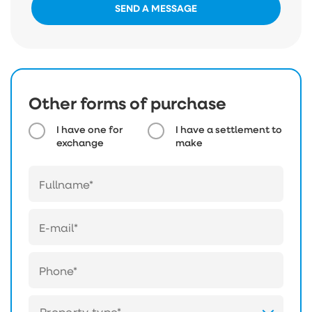
SEND A MESSAGE
Other forms of purchase
I have one for
I have a settlement to
exchange
make
Property type*