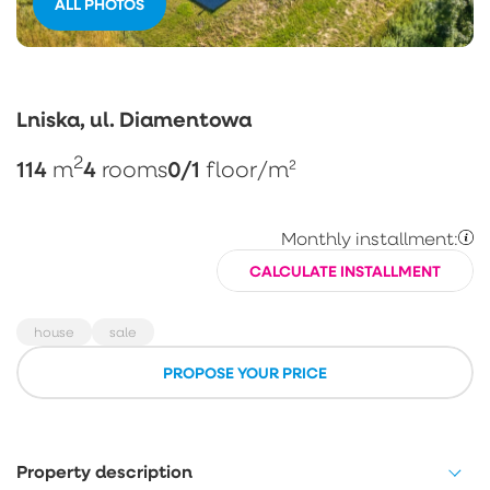
ALL PHOTOS
Lniska, ul. Diamentowa
2
114
4
0/1
m
rooms
floor
/m²
Monthly installment:
CALCULATE INSTALLMENT
house
sale
PROPOSE YOUR PRICE
Property description