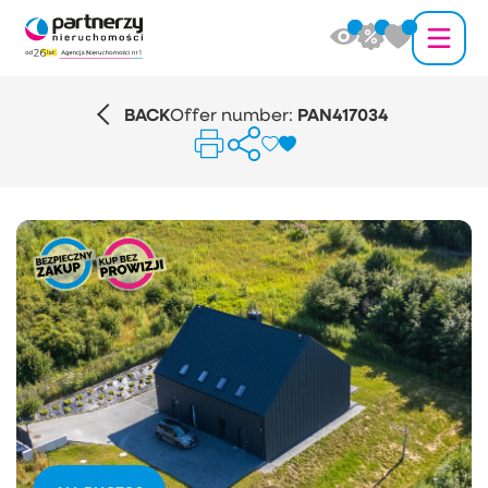
BACK
Offer number:
PAN417034