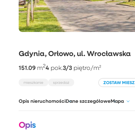
Gdynia, Orłowo, ul. Wrocławska
2
151.09
4
3/3
m
pok.
piętro
/m²
ZOSTAW MIESZ
mieszkanie
sprzedaż
Opis nieruchomości
Dane szczegółowe
Mapa
Opis