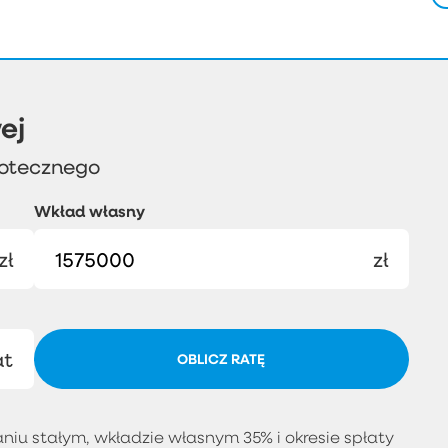
ej
potecznego
Wkład własny
zł
zł
at
OBLICZ RATĘ
iu stałym, wkładzie własnym 35% i okresie spłaty