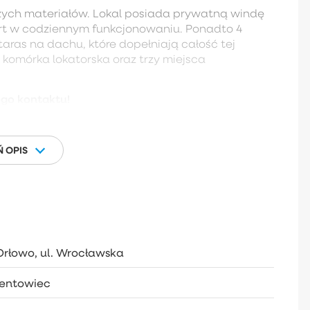
ych materiałów. Lokal posiada prywatną windę
rt w codziennym funkcjonowaniu. Ponadto 4
taras na dachu, które dopełniają całość tej
 komórka lokatorska oraz trzy miejsca
ego kontaktu!
 OPIS
Orłowo, ul. Wrocławska
entowiec