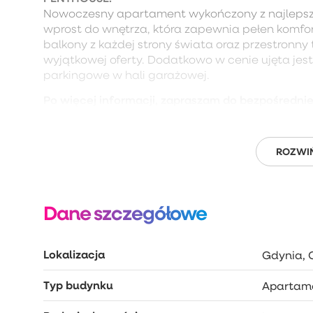
Nowoczesny apartament wykończony z najlepsz
wprost do wnętrza, która zapewnia pełen komfo
balkony z każdej strony świata oraz przestronny 
wyjątkowej oferty. Dodatkowo w cenie ujęta jest
parkingowe w hali garażowej.
Po więcej informacji, zapraszam do bezpośredni
ROZWIŃ
Dane szczegółowe
Lokalizacja
Gdynia, 
Typ budynku
Apartam