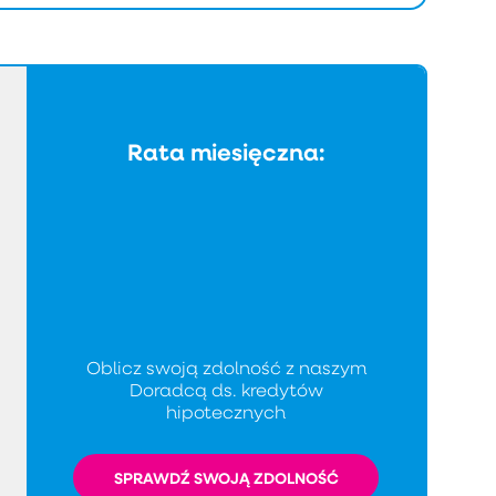
Rata miesięczna:
Oblicz swoją zdolność z naszym
Doradcą ds. kredytów
hipotecznych
SPRAWDŹ SWOJĄ ZDOLNOŚĆ