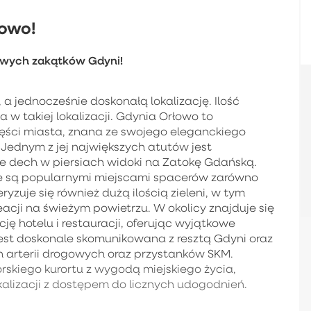
łowo!
liwych zakątków Gdyni!
 a jednocześnie doskonałą lokalizację. Ilość
 w takiej lokalizacji. Gdynia Orłowo to
zęści miasta, znana ze swojego eleganckiego
 Jednym z jej największych atutów jest
jące dech w piersiach widoki na Zatokę Gdańską.
óre są popularnymi miejscami spacerów zarówno
yzuje się również dużą ilością zieleni, w tym
reacji na świeżym powietrzu. W okolicy znajduje się
cję hotelu i restauracji, oferując wyjątkowe
jest doskonale skomunikowana z resztą Gdyni oraz
h arterii drogowych oraz przystanków SKM.
skiego kurortu z wygodą miejskiego życia,
kalizacji z dostępem do licznych udogodnień.