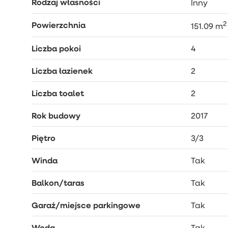
Rodzaj własności
Inny
2
Powierzchnia
151.09 m
Liczba pokoi
4
Liczba łazienek
2
Liczba toalet
2
Rok budowy
2017
Piętro
3/3
Winda
Tak
Balkon/taras
Tak
Garaż/miejsce parkingowe
Tak
Woda
Tak