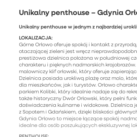
Unikalny penthouse – Gdynia Or
Unikalny penthouse w jednym z najbardziej urok
LOKALIZACJA:
Górne Orłowo oferuje spokój i kontakt z przyrodą,
otaczającej zieleni jest wręcz nieprawdopodobna
prestiżowa dzielnica położona w południowej c
charakteru i pięknych nadmorskich krajobrazów.
malowniczy klif orłowski, który oferuje zapiera
Dzielnica posiada urokliwą plażę oraz molo, kt
dla mieszkańców, jak i turystów. Orłowo charakter
parkiem Kolibki, który idealnie nadaje się do rek
także historyczny Dwór Orłowski, który pełni funk
doświadczenia kulinarne i widokowe. Dzielnica 
z Sopotem i Gdańskiem, dzięki bliskości głównyc
Gdynia Orłowo to miejsce łączące spokój nadmor
idealne dla osób poszukujących ekskluzywnej lo
PENTHOUSE: