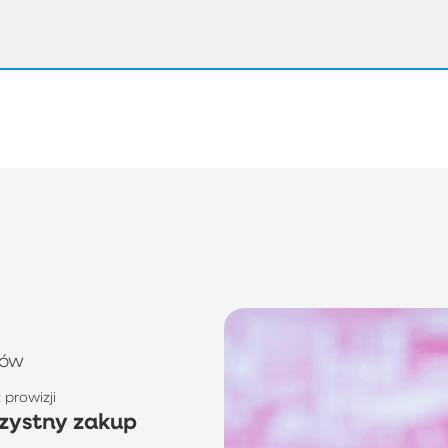
tów
prowizji
zystny zakup