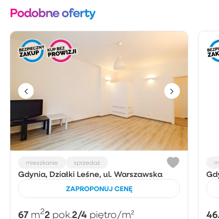
Podobne oferty
mieszkanie
sprzedaż
m
Gdynia, Działki Leśne, ul. Warszawska
Gdy
ZAPROPONUJ CENĘ
2
67
2
2/4
46
m
pok.
piętro
/m²