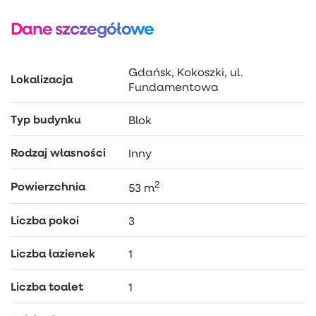
budynku zostało zabezpieczone domofonem.
Dane szczegółowe
INFORMACJE DODATKOWE:
– Pełna własność z księgą wieczystą.
– Ogrzewanie miejskie / ciepła woda miejska.
Gdańsk, Kokoszki, ul.
– Średni czynsz wraz z zaliczkami około 800 zł
Lokalizacja
Fundamentowa
miesięcznie.
– Do mieszkania przynależy piwnica około 4m.
Typ budynku
Blok
– Wokół budynku ogólnodostępne miejsca
parkingowe dla mieszkańców.
Rodzaj własności
Inny
Serdecznie zapraszam na prezentacje! Chętnie
odpowiem na Państwa pytania.
2
Powierzchnia
53 m
Liczba pokoi
3
Liczba łazienek
1
Liczba toalet
1