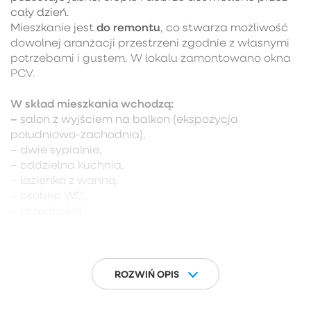
cały dzień.
do remontu
Mieszkanie jest
, co stwarza możliwość
dowolnej aranżacji przestrzeni zgodnie z własnymi
potrzebami i gustem. W lokalu zamontowano okna
PCV.
W skład mieszkania wchodzą:
–
salon z wyjściem na balkon (ekspozycja
południowo-zachodnia),
– dwie sypialnie,
– oddzielna kuchnia,
– łazienka z wanną,
– osobne WC,
– przedpokój.
BUDYNEK
:
Budynek to czteropiętrowy blok mieszkalny
w
1977 roku.
wybudowany
Ogólny stan
ROZWIŃ OPIS
nieruchomości należy uznać za dobry. Klatka
schodowa jest czysta i zadbana, a wejście do