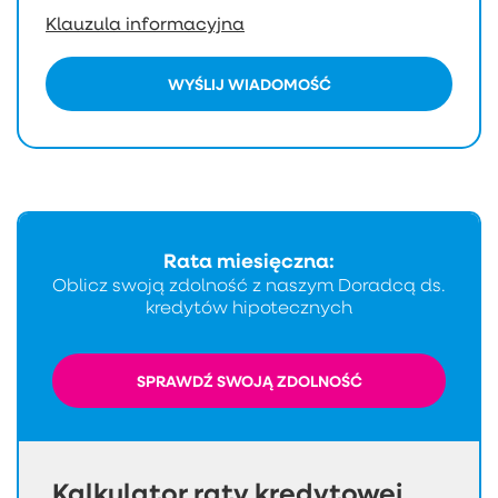
Klauzula informacyjna
WYŚLIJ WIADOMOŚĆ
Rata miesięczna:
Oblicz swoją zdolność z naszym Doradcą ds.
kredytów hipotecznych
SPRAWDŹ SWOJĄ ZDOLNOŚĆ
Kalkulator raty kredytowej