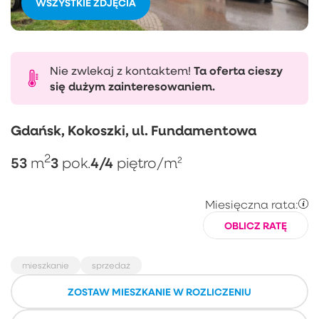
WSZYSTKIE ZDJĘCIA
Nie zwlekaj z kontaktem!
Ta oferta cieszy
się dużym zainteresowaniem.
Gdańsk, Kokoszki, ul. Fundamentowa
2
53
3
4/4
m
pok.
piętro
/m²
Miesięczna rata:
OBLICZ RATĘ
mieszkanie
sprzedaż
ZOSTAW MIESZKANIE W ROZLICZENIU