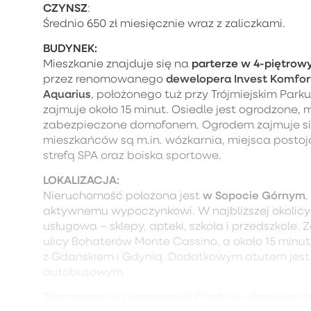
CZYNSZ
:
Średnio 650 zł miesięcznie wraz z zaliczkami.
BUDYNEK:
parterze w 4-piętro
Mieszkanie znajduje się na
dewelopera Invest Komfor
przez renomowanego
Aquarius
, położonego tuż przy Trójmiejskim Par
zajmuje około 15 minut. Osiedle jest ogrodzone, 
zabezpieczone domofonem. Ogrodem zajmuje się 
mieszkańców są m.in. wózkarnia, miejsca postoj
strefą SPA oraz boiska sportowe.
LOKALIZACJA:
w Sopocie Górnym
Nieruchomość położona jest
,
aktywnemu wypoczynkowi. W najbliższej okolicy 
usługowa – sklepy, apteki, szkoła i przedszkole.
ulicy Bohaterów Monte Cassino, a około 15 minu
z Gdańskiem i Gdynią. Dodatkowym atutem jest 
autobusowym.
Zapraszam na prezentacje! Chętnie odpowiem n