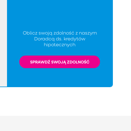
Oblicz swoją zdolność z naszym
Doradcą ds. kredytów
hipotecznych
SPRAWDŹ SWOJĄ ZDOLNOŚĆ