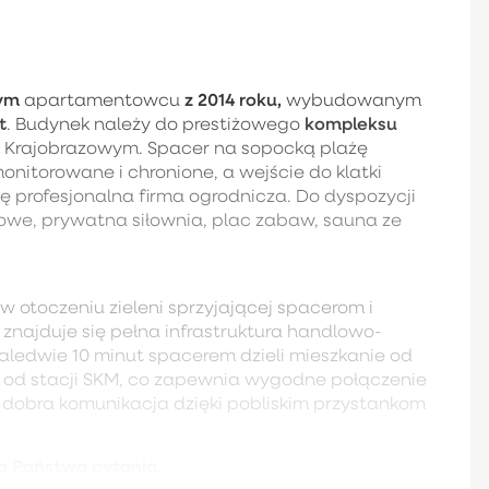
wym
z 2014 roku,
apartamentowcu
wybudowanym
t
kompleksu
. Budynek należy do prestiżowego
ku Krajobrazowym. Spacer na sopocką plażę
monitorowane i chronione, a wejście do klatki
profesjonalna firma ogrodnicza. Do dyspozycji
owe, prywatna siłownia, plac zabaw, sauna ze
 w otoczeniu zieleni sprzyjającej spacerom i
znajduje się pełna infrastruktura handlowo-
 Zaledwie 10 minut spacerem dzieli mieszkanie od
t od stacji SKM, co zapewnia wygodne połączenie
dobra komunikacja dzięki pobliskim przystankom
a Państwa pytania.