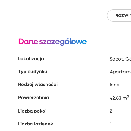
ROZWIŃ
Dane szczegółowe
Lokalizacja
Sopot, Gó
Typ budynku
Apartam
Rodzaj własności
Inny
2
Powierzchnia
42.63 m
Liczba pokoi
2
Liczba łazienek
1