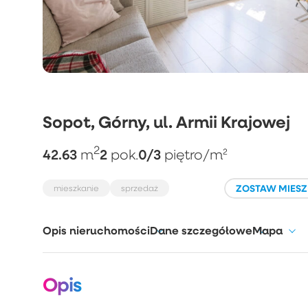
Sopot, Górny, ul. Armii Krajowej
2
42.63
2
0/3
m
pok.
piętro
/m²
ZOSTAW MIESZ
mieszkanie
sprzedaż
Opis nieruchomości
Dane szczegółowe
Mapa
Opis