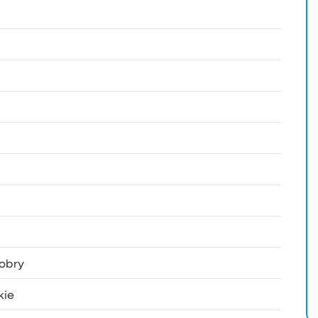
obry
kie