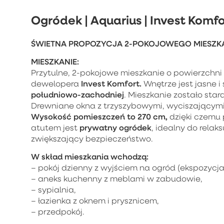
Ogródek | Aquarius | Invest Komfo
ŚWIETNA PROPOZYCJA 2-POKOJOWEGO MIESZKA
MIESZKANIE:
Przytulne, 2-pokojowe mieszkanie o powierzchni
Invest Komfort.
dewelopera
Wnętrze jest jasne i
południowo-zachodniej
. Mieszkanie zostało sta
Drewniane okna z trzyszybowymi, wyciszającymi 
Wysokość pomieszczeń to 270 cm,
dzięki czemu 
prywatny ogródek
atutem jest
, idealny do rela
zwiększający bezpieczeństwo.
W skład mieszkania wchodzą:
– pokój dzienny z wyjściem na ogród (ekspozycj
– aneks kuchenny z meblami w zabudowie,
– sypialnia,
– łazienka z oknem i prysznicem,
– przedpokój.