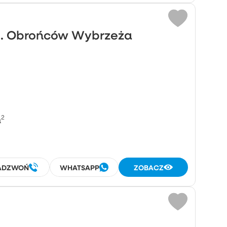
ul. Obrońców Wybrzeża
²
ADZWOŃ
WHATSAPP
ZOBACZ