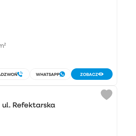
m²
ADZWOŃ
WHATSAPP
ZOBACZ
 ul. Refektarska