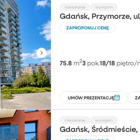
mieszkanie
wynajem
Gdańsk, Przymorze, 
ZAPROPONUJ CENĘ
2
75.8
3
18/18
m
pok.
piętro
/
UMÓW PREZENTACJĘ
Z
mieszkanie
wynajem
Gdańsk, Śródmieście, 