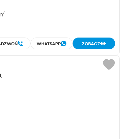
m²
ADZWOŃ
WHATSAPP
ZOBACZ
a