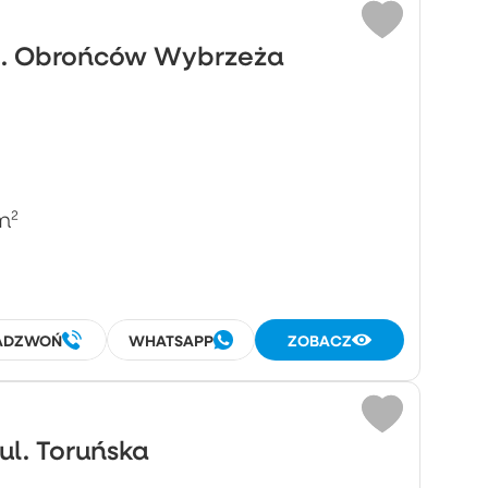
ul. Obrońców Wybrzeża
m²
ADZWOŃ
WHATSAPP
ZOBACZ
ul. Toruńska