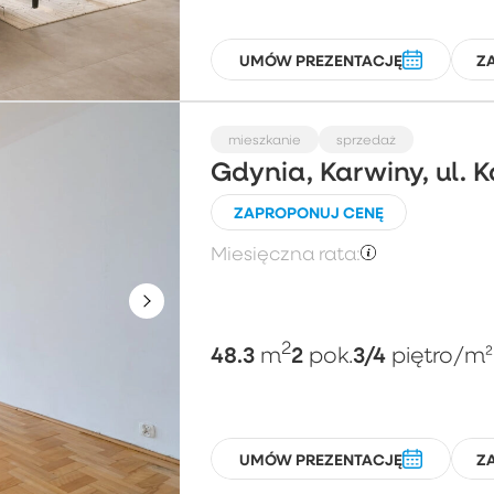
UMÓW PREZENTACJĘ
Z
mieszkanie
sprzedaż
Gdynia, Karwiny, ul. 
ZAPROPONUJ CENĘ
Miesięczna rata:
2
48.3
2
3/4
m
pok.
piętro
/m²
UMÓW PREZENTACJĘ
Z