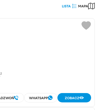
LISTA
MAPA
Wybierz
wierzchnia działki (m²)
iczba
pokoi
pomieszczeń
²
ADZWOŃ
WHATSAPP
ZOBACZ