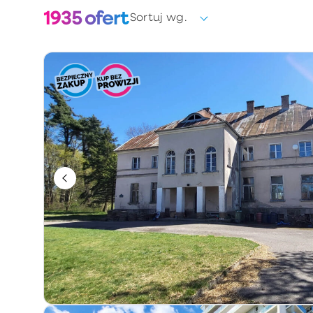
1935
ofert
Sortuj wg.
Wybierz
Forma własności
Wybierz
Rok budowy
Słowa kluczowe / numer oferty
Informacje dodatkowe
Tylko u nas
Obniżka ceny
Premium