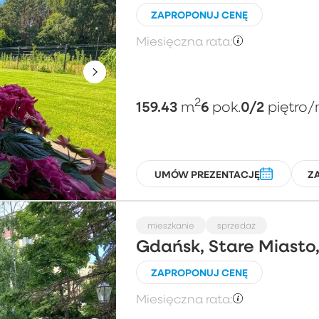
ZAPROPONUJ CENĘ
Miesięczna rata:
2
159.43
6
0/2
m
pok.
piętro
/
UMÓW PREZENTACJĘ
Z
mieszkanie
sprzedaż
Gdańsk, Stare Miasto,
ZAPROPONUJ CENĘ
Miesięczna rata: