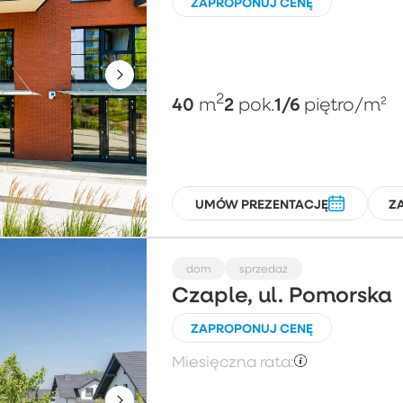
ZAPROPONUJ CENĘ
2
40
2
1/6
m
pok.
piętro
/m²
UMÓW PREZENTACJĘ
Z
dom
sprzedaż
Czaple, ul. Pomorska
ZAPROPONUJ CENĘ
Miesięczna rata: