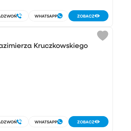
ADZWOŃ
WHATSAPP
ZOBACZ
Kazimierza Kruczkowskiego
ADZWOŃ
WHATSAPP
ZOBACZ