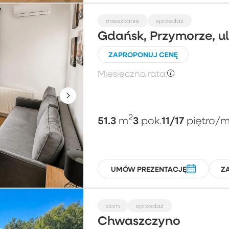
mieszkanie
sprzedaż
Gdańsk, Przymorze, 
ZAPROPONUJ CENĘ
Miesięczna rata:
2
51.3
3
11/17
m
pok.
piętro
/m
UMÓW PREZENTACJĘ
Z
dom
sprzedaż
Chwaszczyno