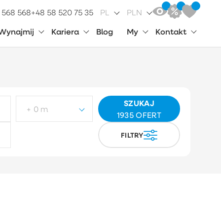
 568 568
+48 58 520 75 35
PL
PLN
Wynajmij
Kariera
Blog
My
Kontakt
SZUKAJ
+ 0 m
1935
OFERT
FILTRY
p działki
Wybierz
ynek