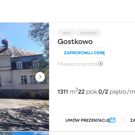
Wybierz
Cena za m²
Po
dom
sprzedaż
Gostkowo
ZAPROPONUJ CENĘ
Piętro
L
Miesięczna rata:
Wybierz
2
1311
22
0/2
m
pok.
piętro
/m
UMÓW PREZENTACJĘ
Z