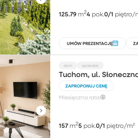
2
125.79
4
0/1
m
pok.
piętro
/
UMÓW PREZENTACJĘ
Z
dom
sprzedaż
Tuchom, ul. Słoneczn
ZAPROPONUJ CENĘ
Miesięczna rata:
2
157
5
0/1
m
pok.
piętro
/m²