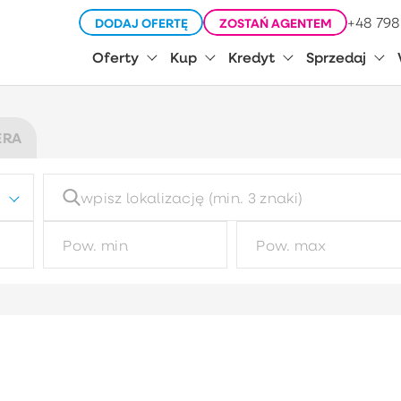
+48 798
DODAJ OFERTĘ
ZOSTAŃ AGENTEM
Oferty
Kup
Kredyt
Sprzedaj
ERA
Typ budynku
Ty
Wybierz
Typ garażu
R