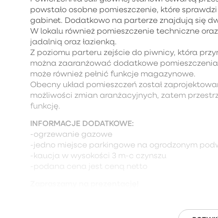
powstało osobne pomieszczenie, które sprawdzi s
gabinet. Dodatkowo na parterze znajdują się d
W lokalu również pomieszczenie techniczne ora
jadalnią oraz łazienką.
Z poziomu parteru zejście do piwnicy, która przy
można zaaranżować dodatkowe pomieszczenia np
może również pełnić funkcje magazynowe.
Obecny układ pomieszczeń został zaprojektowan
możliwości zmian aranżacyjnych, zatem przestr
funkcję.
INFORMACJE DODATKOWE:
-ogrzewanie gazowe
-jedno miejsce parkingowe na ogrodzonym pod
-kaucja w wysokości 3 m-c czynszu
-podana cena jest ceną netto
Zapraszamy na prezentację!