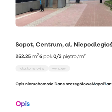
Sopot, Centrum, al. Niepodległoś
2
252.25
6
0/3
m
pok.
piętro
/m²
lokal komercyjny
wynajem
Opis nieruchomości
Dane szczegółowe
Mapa
Plan
Opis