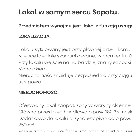
Lokal w samym sercu Sopotu.
Przedmiotem wynajmu jest lokal z funkcją usłu
LOKALIZACJA:
Lokal usytuowany jest przy głównej arterii kom
Miejsce idealnie skomunikowane, w promieniu 10
Przy lokalu wejście na najbardziej znany sopock
Monciakiem.
Nieruchomość znajduje bezpośrednio przy ciągu
usługowe.
NIERUCHOMOŚĆ:
Oferowany lokal zaopatrzony w witryny okienne 
Główna przestrzeń handlowa o pow. 182,35 m² sk
Dodatkowo do lokalu przynależy piwnica o pow.
250 m².
Powierzchnia sali głównej stanowi otwartą przes