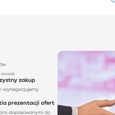
tów
prowizji
zystny zakup
 i wynegocjujemy
a prezentacji ofert
rtami dopasowanymi do