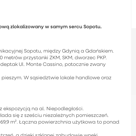
gową zlokalizowany w samym sercu Sopotu.
unikacyjnej Sopotu, między Gdynią a Gdańskiem.
0 metrów przystanki ZKM, SKM, dworzec PKP.
i deptak Ul. Monte Cassino, potocznie zwany
 pieszym. W sąsiedztwie lokale handlowe oraz
z ekspozycją na al. Niepodległości.
łada się z sześciu niezależnych pomieszczeń.
 69,9 m². Łączna powierzchnia użytkowa to ponad
trzeń, a dzięki szklanej zabudowie wnęki,