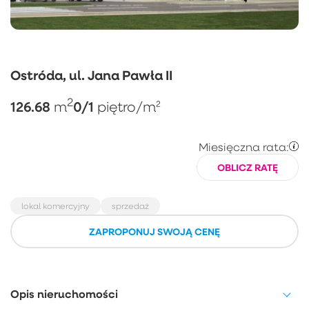
Ostróda, ul. Jana Pawła II
2
126.68
0/1
m
piętro
/m²
Miesięczna rata:
OBLICZ RATĘ
lokal komercyjny
sprzedaż
ZAPROPONUJ SWOJĄ CENĘ
Opis nieruchomości