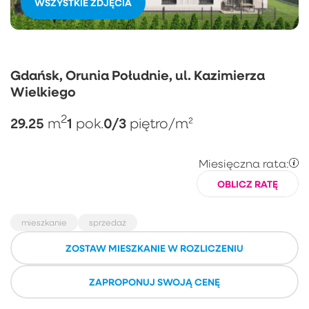
WSZYSTKIE ZDJĘCIA
Gdańsk, Orunia Południe, ul. Kazimierza
Wielkiego
2
29.25
1
0/3
m
pok.
piętro
/m²
Miesięczna rata:
OBLICZ RATĘ
mieszkanie
sprzedaż
ZOSTAW MIESZKANIE W ROZLICZENIU
ZAPROPONUJ SWOJĄ CENĘ