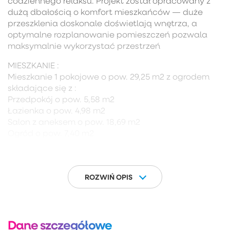
codziennego relaksu. Projekt został opracowany z
dużą dbałością o komfort mieszkańców — duże
przeszklenia doskonale doświetlają wnętrza, a
optymalne rozplanowanie pomieszczeń pozwala
maksymalnie wykorzystać przestrzeń
MIESZKANIE :
Mieszkanie 1 pokojowe o pow. 29,25 m2 z ogrodem
składające się z :
Przedpokój o pow. 5,58 m2
Łazienka o pow. 4,98 m2
Salon z aneksem o pow. 18,69 m2
Ogród o pow. 7,40 m2
Mieszkanie w stanie deweloperskim.
LOKALIZACJA:
Budynek powstaje w harmonijnie rozwijającym się
ROZWIŃ OPIS
otoczeniu, blisko głównych szlaków
komunikacyjnych, abyś wygodnie i szybko mógł
dotrzeć tam, gdzie zechcesz. Pobliskie obwodnice
S6 i S7 zapewniają łatwy dojazd do różnych punktów
Dane szczegółowe