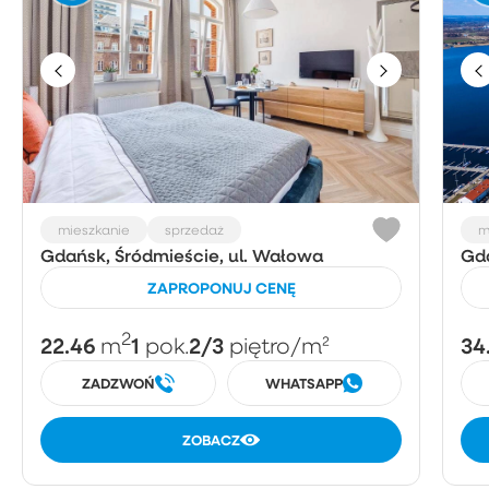
mieszkanie
sprzedaż
m
Gdańsk, Śródmieście, ul. Wałowa
Gda
ZAPROPONUJ CENĘ
2
22.46
1
2/3
34
m
pok.
piętro
/m²
ZADZWOŃ
WHATSAPP
ZOBACZ