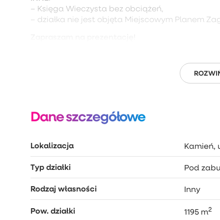
– Księga Wieczysta bez obciążeń,
– działka nie jest objęta Miejscowym Planem Z
Zapraszam na prezentację!
ROZWIŃ
Dane szczegółowe
Lokalizacja
Kamień, u
Typ działki
Pod zab
Rodzaj własności
Inny
2
Pow. działki
1195 m