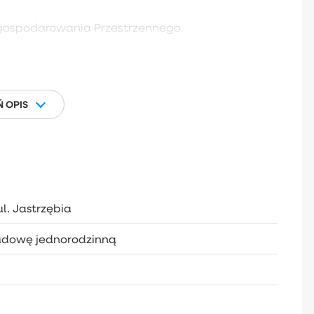
agospodarowania Przestrzennego.
 OPIS
l. Jastrzębia
udowę jednorodzinną