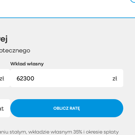
ej
potecznego
Wkład własny
zł
zł
at
OBLICZ RATĘ
iu stałym, wkładzie własnym 35% i okresie spłaty