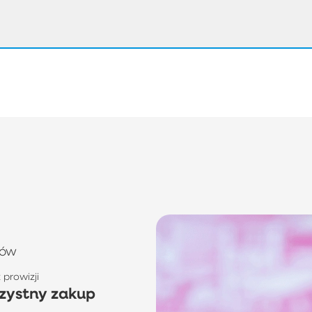
tów
prowizji
zystny zakup