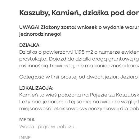
Kaszuby, Kamień, działka pod do
UWAGA! Złożony został wniosek o wydanie war
jednorodzinnego!
DZIAŁKA
:
Działka o powierzchni 1.195 m2 o numerze ewiden
prostokąta. Dojazd do działki drogą gruntową (g
roślinnością trawiastą, nie ma konieczności ka
Odległość w linii prostej od dwóch jezior: Jezior
LOKALIZACJA
:
Kamień to wieś położona na Pojezierzu Kaszubs
Leży nad jeziorem o tej samej nazwie i ze wzglę
miejscowość letniskowo-wypoczynkową dla pobli
MEDIA
:
Woda i prąd w pobliżu.
INNE
: