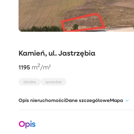
Kamień, ul. Jastrzębia
2
1195
m
/m²
działka
sprzedaż
Opis nieruchomości
Dane szczegółowe
Mapa
Opis