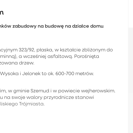
m
unków zabudowy na budowę na działce domu
cyjnym 323/92, płaska, w kształcie zbliżonym do
minną), a wcześniej asfaltową. Porośnięta
rczowana drzew.
o Wysoka i Jelonek to ok. 600-700 metrów.
kim, w gminie Szemud i w powiecie wejherowskim.
du na swoje walory przyrodnicze stanowi
skiego Trójmiasta.