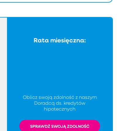
Rata miesięczna:
Oblicz swoją zdolność z naszym
Doradcą ds. kredytów
hipotecznych
SPRAWDŹ SWOJĄ ZDOLNOŚĆ