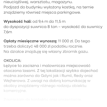
nieuciążliwej, warsztatu, magazynu.
Podjazd do budynku wyłożony kostką, na ternie
znajdziemy również miejsca parkingowe.
Wysokość hali:
od 9,4 m do 11,5 m
do dyspozycji suwnica 8 ton – wysokość do suwnicy
7,6m
Opłaty miesięczne
wynoszą:
11 000 zł. Do tego
trzeba doliczyć 48 000 zł podatku rocznie.
Na działce znajduję się własny zbiornik gazu.
OKOLICA:
Łężyce to zaciszna i malownicza miejscowość
otoczona lasami. Z tej lokalizacji szybko dojechać
można zarówno do Gdyni jak i Rumii, Redy oraz
Wejherowa. Z uwagi na dobrą komunikację w
okolicy znajdziemy różnego rodzaju obiektu
komercyjne.
Zapraszam do kontaktu oraz prezentacje.