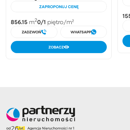
ZAPROPONUJ CENĘ
15
2
856.15
0/1
m
piętro
/m²
ZADZWOŃ
WHATSAPP
ZOBACZ