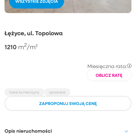
WSZYSTKIE ZDJĘCIA
Łężyce, ul. Topolowa
2
1210
m
/m²
Miesięczna rata:
OBLICZ RATĘ
lokal komercyjny
sprzedaż
ZAPROPONUJ SWOJĄ CENĘ
Opis nieruchomości