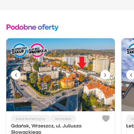
Podobne oferty
lokal komercyjny
sprzedaż
l
Gdańsk, Wrzeszcz, ul. Juliusza
Łeb
Słowackiego