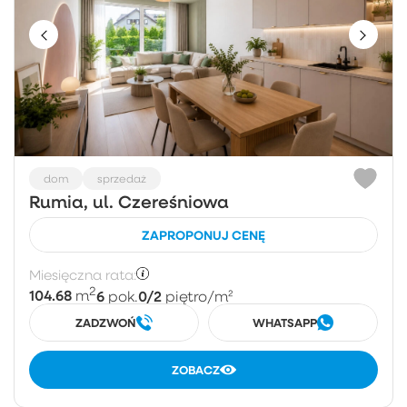
dom
sprzedaż
Rumia, ul. Czereśniowa
ZAPROPONUJ CENĘ
Miesięczna rata:
2
104.68
6
0/2
m
pok.
piętro
/m²
ZADZWOŃ
WHATSAPP
ZOBACZ