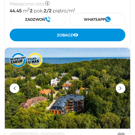
Miesięczna rata:
2
44.45
2
2/2
m
pok.
piętro
/m²
ZADZWOŃ
WHATSAPP
ZOBACZ