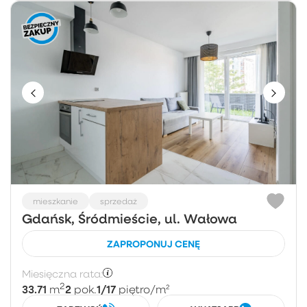
mieszkanie
sprzedaż
Gdańsk, Śródmieście, ul. Wałowa
ZAPROPONUJ CENĘ
Miesięczna rata:
2
33.71
2
1/17
m
pok.
piętro
/m²