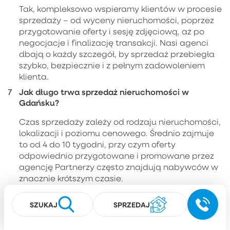
Tak, kompleksowo wspieramy klientów w procesie
sprzedaży – od wyceny nieruchomości, poprzez
przygotowanie oferty i sesję zdjęciową, aż po
negocjacje i finalizację transakcji. Nasi agenci
dbają o każdy szczegół, by sprzedaż przebiegła
szybko, bezpiecznie i z pełnym zadowoleniem
klienta.
Jak długo trwa sprzedaż nieruchomości w
Gdańsku?
Czas sprzedaży zależy od rodzaju nieruchomości,
lokalizacji i poziomu cenowego. Średnio zajmuje
to od 4 do 10 tygodni, przy czym oferty
odpowiednio przygotowane i promowane przez
agencję Partnerzy często znajdują nabywców w
znacznie krótszym czasie.
Czy przy zakupie nieruchomości w Gdańsku
można liczyć na wsparcie kredytowe?
SZUKAJ
SPRZEDAJ
Oczywiście. Eksperci ds. kredytów hipotecznych