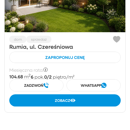
dom
sprzedaż
Rumia, ul. Czereśniowa
ZAPROPONUJ CENĘ
Miesięczna rata:
2
104.68
6
0/2
m
pok.
piętro
/m²
ZADZWOŃ
WHATSAPP
ZOBACZ