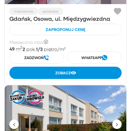
mieszkanie
sprzedaż
Gdańsk, Osowa, ul. Międzygwiezdna
ZAPROPONUJ CENĘ
Miesięczna rata:
2
49
2
1/3
m
pok.
piętro
/m²
ZADZWOŃ
WHATSAPP
ZOBACZ