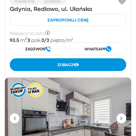
mieszkanie
sprzedaż
Gdynia, Redłowo, ul. Ułańska
ZAPROPONUJ CENĘ
Miesięczna rata:
2
93.5
3
0/3
m
pok.
piętro
/m²
ZADZWOŃ
WHATSAPP
ZOBACZ