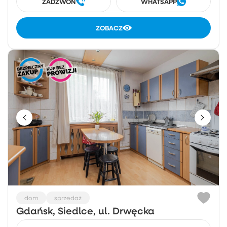
ZADZWOŃ
WHATSAPP
ZOBACZ
dom
sprzedaż
Gdańsk, Siedlce, ul. Drwęcka