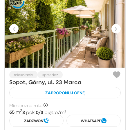
mieszkanie
sprzedaż
Sopot, Górny, ul. 23 Marca
ZAPROPONUJ CENĘ
Miesięczna rata:
2
65
3
0/3
m
pok.
piętro
/m²
ZADZWOŃ
WHATSAPP