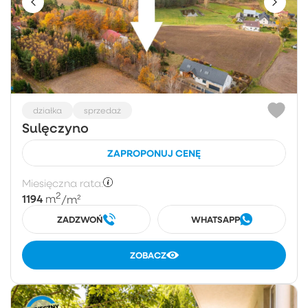
działka
sprzedaż
Sulęczyno
ZAPROPONUJ CENĘ
Miesięczna rata:
2
1194
m
/m²
ZADZWOŃ
WHATSAPP
ZOBACZ