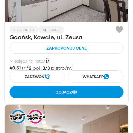
mieszkanie
sprzedaż
Gdańsk, Kowale, ul. Zeusa
ZAPROPONUJ CENĘ
Miesięczna rata:
2
40.61
2
3/3
m
pok.
piętro
/m²
ZADZWOŃ
WHATSAPP
ZOBACZ