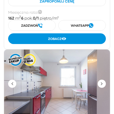
ZAPROPONUJ CENĘ
Miesięczna rata:
2
162
6
0/1
m
pok.
piętro
/m²
ZADZWOŃ
WHATSAPP
ZOBACZ