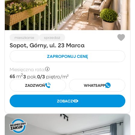
mieszkanie
sprzedaż
Sopot, Górny, ul. 23 Marca
ZAPROPONUJ CENĘ
Miesięczna rata:
2
65
3
0/3
m
pok.
piętro
/m²
ZADZWOŃ
WHATSAPP
ZOBACZ