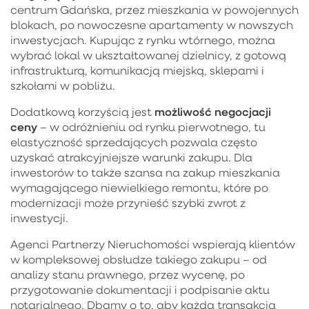
centrum Gdańska, przez mieszkania w powojennych
blokach, po nowoczesne apartamenty w nowszych
inwestycjach. Kupując z rynku wtórnego, można
wybrać lokal w ukształtowanej dzielnicy, z gotową
infrastrukturą, komunikacją miejską, sklepami i
szkołami w pobliżu.
możliwość negocjacji
Dodatkową korzyścią jest
ceny
– w odróżnieniu od rynku pierwotnego, tu
elastyczność sprzedających pozwala często
uzyskać atrakcyjniejsze warunki zakupu. Dla
inwestorów to także szansa na zakup mieszkania
wymagającego niewielkiego remontu, które po
modernizacji może przynieść szybki zwrot z
inwestycji.
Agenci Partnerzy Nieruchomości wspierają klientów
w kompleksowej obsłudze takiego zakupu – od
analizy stanu prawnego, przez wycenę, po
przygotowanie dokumentacji i podpisanie aktu
notarialnego. Dbamy o to, aby każda transakcja