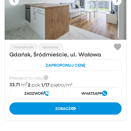
mieszkanie
sprzedaż
Gdańsk, Śródmieście, ul. Wałowa
ZAPROPONUJ CENĘ
Miesięczna rata:
2
33.71
2
1/17
m
pok.
piętro
/m²
ZADZWOŃ
WHATSAPP
ZOBACZ