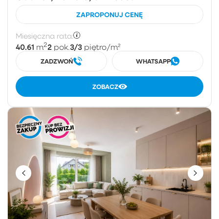
ZAPROPONUJ CENĘ
Miesięczna rata:
2
40.61
2
3/3
m
pok.
piętro
/m²
ZADZWOŃ
WHATSAPP
ZOBACZ