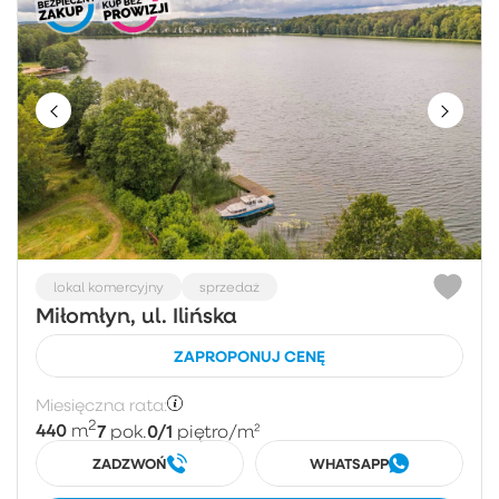
lokal komercyjny
sprzedaż
Miłomłyn, ul. Ilińska
ZAPROPONUJ CENĘ
Miesięczna rata:
2
440
7
0/1
m
pok.
piętro
/m²
ZADZWOŃ
WHATSAPP