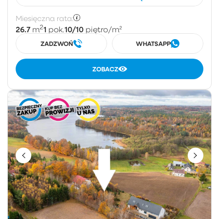
Miesięczna rata:
2
26.7
1
10/10
m
pok.
piętro
/m²
ZADZWOŃ
WHATSAPP
ZOBACZ