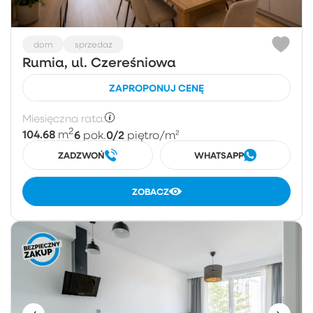
dom
sprzedaż
Rumia, ul. Czereśniowa
ZAPROPONUJ CENĘ
Miesięczna rata:
2
104.68
6
0/2
m
pok.
piętro
/m²
ZADZWOŃ
WHATSAPP
ZOBACZ