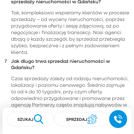
sprzedaży nieruchomości w Gdańsku?
Tak, kompleksowo wspieramy klientów w procesie
sprzedaży – od wyceny nieruchomości, poprzez
przygotowanie oferty i sesję zdjęciową, aż po
negocjacje i finalizację transakcji. Nasi agenci
dbają o każdy szczegół, by sprzedaż przebiegła
szybko, bezpiecznie i z pełnym zadowoleniem
klienta.
Jak długo trwa sprzedaż nieruchomości w
Gdańsku?
Czas sprzedaży zależy od rodzaju nieruchomości,
lokalizacji i poziomu cenowego. Średnio zajmuje
to od 4 do 10 tygodni, przy czym oferty
odpowiednio przygotowane i promowane przez
agencję Partnerzy często znajdują nabywców w
znacznie krótszym czasie.
SZUKAJ
SPRZEDAJ
Czy przy zakupie nieruchomości w Gdańsku
można liczyć na wsparcie kredytowe?