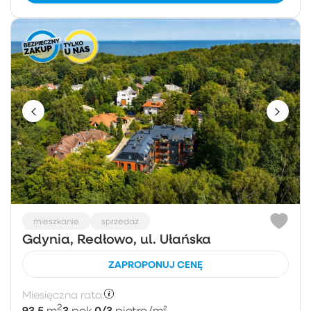
mieszkanie
sprzedaż
Gdynia, Redłowo, ul. Ułańska
ZAPROPONUJ CENĘ
Miesięczna rata:
2
93.5
3
0/3
m
pok.
piętro
/m²