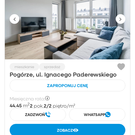
mieszkanie
sprzedaż
Pogórze, ul. Ignacego Paderewskiego
ZAPROPONUJ CENĘ
Miesięczna rata:
2
44.45
2
2/2
m
pok.
piętro
/m²
ZADZWOŃ
WHATSAPP
ZOBACZ