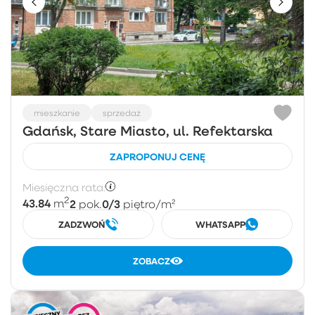
mieszkanie
sprzedaż
Gdańsk, Stare Miasto, ul. Refektarska
ZAPROPONUJ CENĘ
Miesięczna rata:
2
43.84
2
0/3
m
pok.
piętro
/m²
ZADZWOŃ
WHATSAPP
ZOBACZ