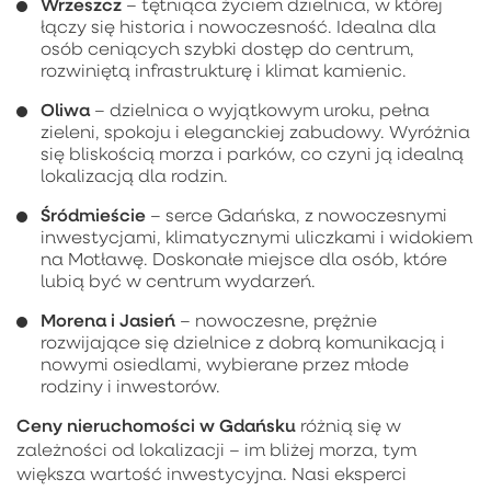
Wrzeszcz
– tętniąca życiem dzielnica, w której
łączy się historia i nowoczesność. Idealna dla
osób ceniących szybki dostęp do centrum,
rozwiniętą infrastrukturę i klimat kamienic.
Oliwa
– dzielnica o wyjątkowym uroku, pełna
zieleni, spokoju i eleganckiej zabudowy. Wyróżnia
się bliskością morza i parków, co czyni ją idealną
lokalizacją dla rodzin.
Śródmieście
– serce Gdańska, z nowoczesnymi
inwestycjami, klimatycznymi uliczkami i widokiem
na Motławę. Doskonałe miejsce dla osób, które
lubią być w centrum wydarzeń.
Morena i Jasień
– nowoczesne, prężnie
rozwijające się dzielnice z dobrą komunikacją i
nowymi osiedlami, wybierane przez młode
rodziny i inwestorów.
Ceny nieruchomości w Gdańsku
różnią się w
zależności od lokalizacji – im bliżej morza, tym
większa wartość inwestycyjna. Nasi eksperci