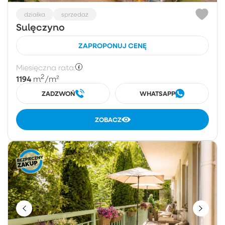
działka
sprzedaż
Sulęczyno
ZAPROPONUJ CENĘ
Miesięczna rata:
2
1194
m
/m²
ZADZWOŃ
WHATSAPP
ZOBACZ