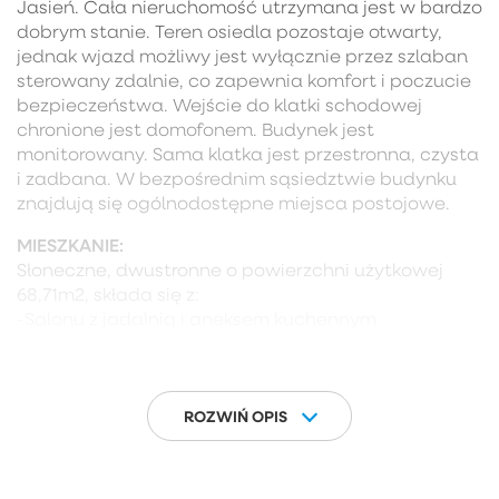
Jasień. Cała nieruchomość utrzymana jest w bardzo
dobrym stanie. Teren osiedla pozostaje otwarty,
jednak wjazd możliwy jest wyłącznie przez szlaban
sterowany zdalnie, co zapewnia komfort i poczucie
bezpieczeństwa. Wejście do klatki schodowej
chronione jest domofonem. Budynek jest
monitorowany. Sama klatka jest przestronna, czysta
i zadbana. W bezpośrednim sąsiedztwie budynku
znajdują się ogólnodostępne miejsca postojowe.
MIESZKANIE:
Słoneczne, dwustronne o powierzchni użytkowej
68,71m2, składa się z:
-Salonu z jadalnią i aneksem kuchennym
-Sypialni
-Sypialni/ pokoju dziecięcego
-Łazienki
-Ogrodu o powierzchni aż 90m2 (intymny o
ROZWIŃ OPIS
zachodniej ekspozycji)!
Do mieszkania przynależy komórka lokatorska o