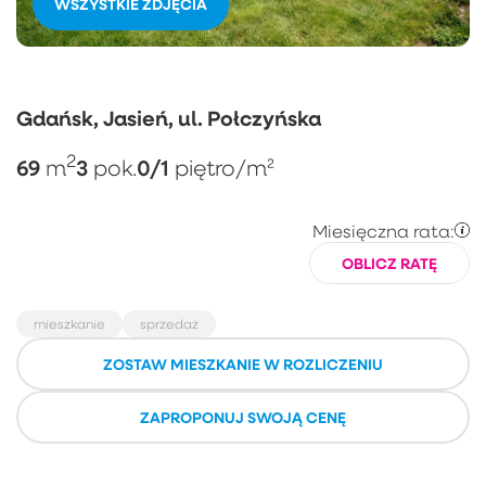
WSZYSTKIE ZDJĘCIA
Gdańsk, Jasień, ul. Połczyńska
2
69
3
0/1
m
pok.
piętro
/m²
Miesięczna rata:
OBLICZ RATĘ
mieszkanie
sprzedaż
ZOSTAW MIESZKANIE W ROZLICZENIU
ZAPROPONUJ SWOJĄ CENĘ