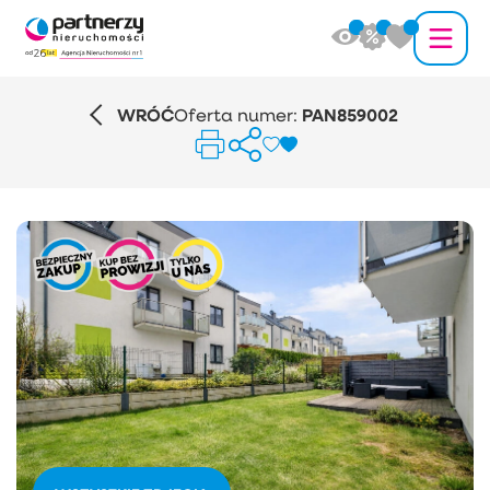
WRÓĆ
Oferta numer:
PAN859002