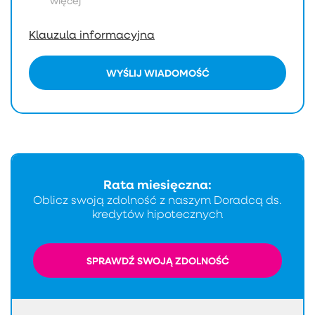
więcej
Klauzula informacyjna
WYŚLIJ WIADOMOŚĆ
Rata miesięczna:
Oblicz swoją zdolność z naszym Doradcą ds.
kredytów hipotecznych
SPRAWDŹ SWOJĄ ZDOLNOŚĆ