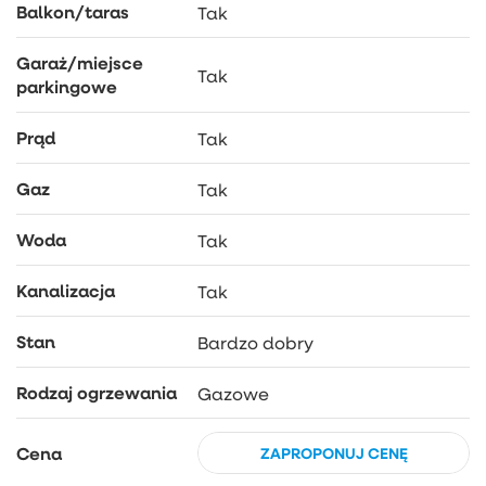
Zapraszam serdecznie do kontaktu i na prezentację!
Balkon/taras
Tak
Garaż/miejsce
Tak
parkingowe
Prąd
Tak
Gaz
Tak
Woda
Tak
Kanalizacja
Tak
Stan
Bardzo dobry
Rodzaj ogrzewania
Gazowe
Cena
ZAPROPONUJ CENĘ