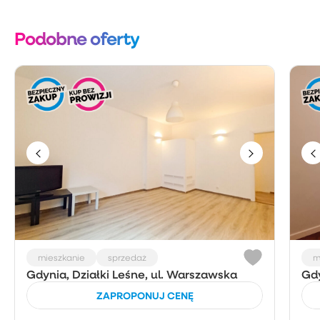
Podobne oferty
mieszkanie
sprzedaż
m
Gdynia, Działki Leśne, ul. Warszawska
Gdy
ZAPROPONUJ CENĘ