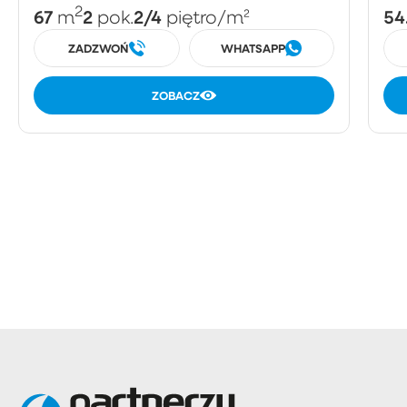
2
67
2
2/4
54
m
pok.
piętro
/m²
ZADZWOŃ
WHATSAPP
ZOBACZ