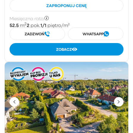
ZAPROPONUJ CENĘ
Miesięczna rata:
2
52.5
2
1/1
m
pok.
piętro
/m²
ZADZWOŃ
WHATSAPP
ZOBACZ