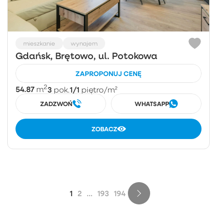
mieszkanie
wynajem
Gdańsk, Brętowo, ul. Potokowa
ZAPROPONUJ CENĘ
2
54.87
3
1/1
m
pok.
piętro
/m²
ZADZWOŃ
WHATSAPP
ZOBACZ
1
2
...
193
194