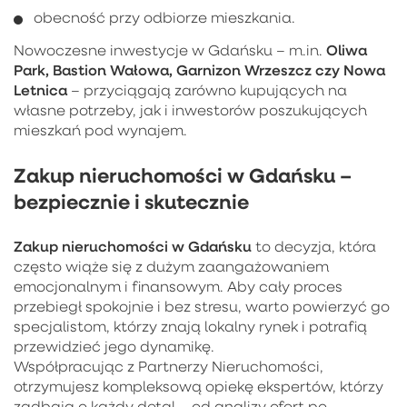
obecność przy odbiorze mieszkania.
Oliwa
Nowoczesne inwestycje w Gdańsku – m.in.
Park, Bastion Wałowa, Garnizon Wrzeszcz czy Nowa
Letnica
– przyciągają zarówno kupujących na
własne potrzeby, jak i inwestorów poszukujących
mieszkań pod wynajem.
Zakup nieruchomości w Gdańsku –
bezpiecznie i skutecznie
Zakup nieruchomości w Gdańsku
to decyzja, która
często wiąże się z dużym zaangażowaniem
emocjonalnym i finansowym. Aby cały proces
przebiegł spokojnie i bez stresu, warto powierzyć go
specjalistom, którzy znają lokalny rynek i potrafią
przewidzieć jego dynamikę.
Współpracując z Partnerzy Nieruchomości,
otrzymujesz kompleksową opiekę ekspertów, którzy
zadbają o każdy detal – od analizy ofert po