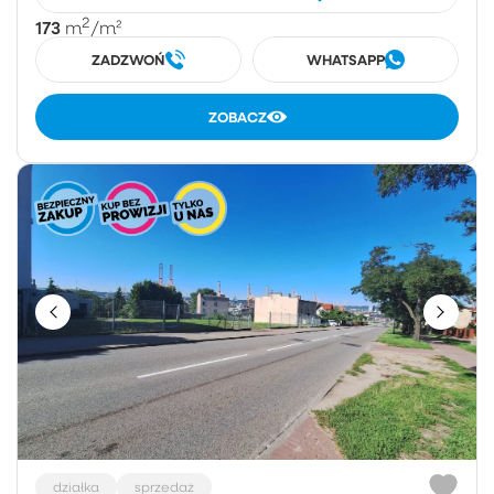
2
173
m
/m²
ZADZWOŃ
WHATSAPP
ZOBACZ
działka
sprzedaż