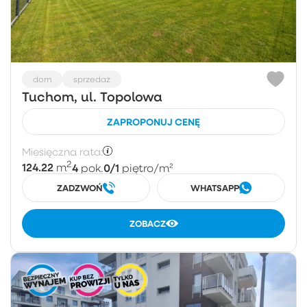
dom
sprzedaż
Tuchom, ul. Topolowa
ZAPROPONUJ CENĘ
Miesięczna rata:
2
124.22
4
0/1
m
pok.
piętro
/m²
ZADZWOŃ
WHATSAPP
ZOBACZ