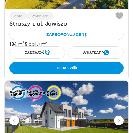
dom
wynajem
Straszyn, ul. Jowisza
ZAPROPONUJ CENĘ
2
184
5
m
pok.
/m²
ZADZWOŃ
WHATSAPP
ZOBACZ