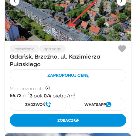
mieszkanie
sprzedaż
Gdańsk, Brzeźno, ul. Kazimierza
Pułaskiego
ZAPROPONUJ CENĘ
Miesięczna rata:
2
56.72
3
0/4
m
pok.
piętro
/m²
ZADZWOŃ
WHATSAPP
ZOBACZ