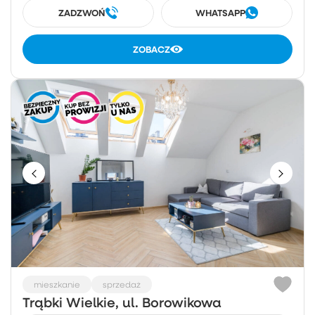
ZADZWOŃ
WHATSAPP
ZOBACZ
mieszkanie
sprzedaż
Trąbki Wielkie, ul. Borowikowa