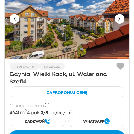
mieszkanie
sprzedaż
Gdynia, Wielki Kack, ul. Waleriana
Szefki
ZAPROPONUJ CENĘ
Miesięczna rata:
2
84.3
4
3/3
m
pok.
piętro
/m²
ZADZWOŃ
WHATSAPP