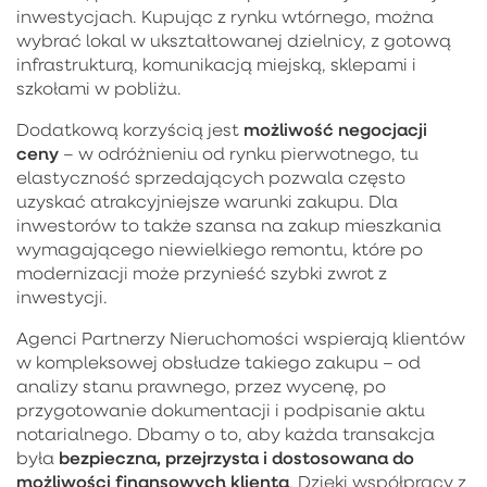
inwestycjach. Kupując z rynku wtórnego, można
wybrać lokal w ukształtowanej dzielnicy, z gotową
infrastrukturą, komunikacją miejską, sklepami i
szkołami w pobliżu.
możliwość negocjacji
Dodatkową korzyścią jest
ceny
– w odróżnieniu od rynku pierwotnego, tu
elastyczność sprzedających pozwala często
uzyskać atrakcyjniejsze warunki zakupu. Dla
inwestorów to także szansa na zakup mieszkania
wymagającego niewielkiego remontu, które po
modernizacji może przynieść szybki zwrot z
inwestycji.
Agenci Partnerzy Nieruchomości wspierają klientów
w kompleksowej obsłudze takiego zakupu – od
analizy stanu prawnego, przez wycenę, po
przygotowanie dokumentacji i podpisanie aktu
notarialnego. Dbamy o to, aby każda transakcja
bezpieczna, przejrzysta i dostosowana do
była
możliwości finansowych klienta
. Dzięki współpracy z