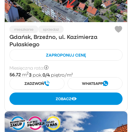
mieszkanie
sprzedaż
Gdańsk, Brzeźno, ul. Kazimierza
Pułaskiego
ZAPROPONUJ CENĘ
Miesięczna rata:
2
56.72
3
0/4
m
pok.
piętro
/m²
ZADZWOŃ
WHATSAPP
ZOBACZ