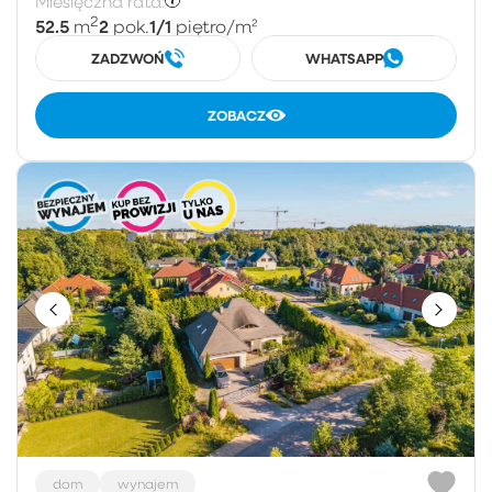
Miesięczna rata:
2
52.5
2
1/1
m
pok.
piętro
/m²
ZADZWOŃ
WHATSAPP
ZOBACZ
dom
wynajem