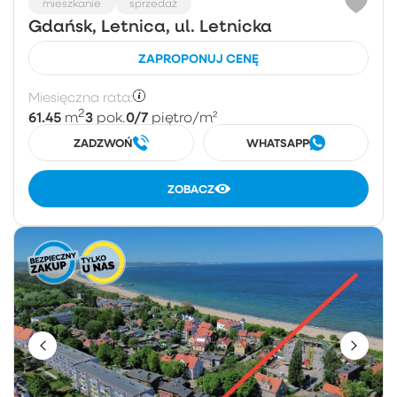
mieszkanie
sprzedaż
Gdańsk, Letnica, ul. Letnicka
ZAPROPONUJ CENĘ
Miesięczna rata:
2
61.45
3
0/7
m
pok.
piętro
/m²
ZADZWOŃ
WHATSAPP
ZOBACZ