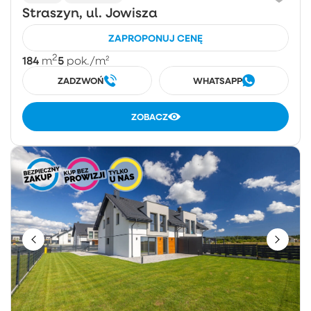
Straszyn, ul. Jowisza
ZAPROPONUJ CENĘ
2
184
5
m
pok.
/m²
ZADZWOŃ
WHATSAPP
ZOBACZ