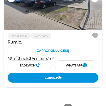
mieszkanie
wynajem
Rumia
ZAPROPONUJ CENĘ
2
43
2
2/4
m
pok.
piętro
/m²
ZADZWOŃ
WHATSAPP
ZOBACZ