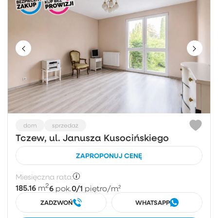
dom
sprzedaż
Tczew, ul. Janusza Kusocińskiego
ZAPROPONUJ CENĘ
Miesięczna rata:
2
185.16
6
0/1
m
pok.
piętro
/m²
ZADZWOŃ
WHATSAPP