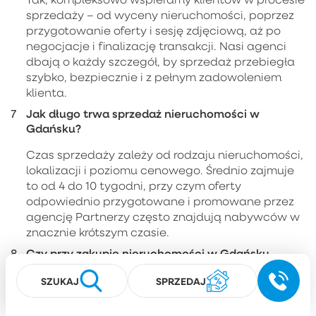
sprzedaży – od wyceny nieruchomości, poprzez
przygotowanie oferty i sesję zdjęciową, aż po
negocjacje i finalizację transakcji. Nasi agenci
dbają o każdy szczegół, by sprzedaż przebiegła
szybko, bezpiecznie i z pełnym zadowoleniem
klienta.
Jak długo trwa sprzedaż nieruchomości w
Gdańsku?
Czas sprzedaży zależy od rodzaju nieruchomości,
lokalizacji i poziomu cenowego. Średnio zajmuje
to od 4 do 10 tygodni, przy czym oferty
odpowiednio przygotowane i promowane przez
agencję Partnerzy często znajdują nabywców w
znacznie krótszym czasie.
Czy przy zakupie nieruchomości w Gdańsku
można liczyć na wsparcie kredytowe?
SZUKAJ
SPRZEDAJ
Oczywiście. Eksperci ds. kredytów hipotecznych
Agencji Nieruchomości Partnerzy pomagają