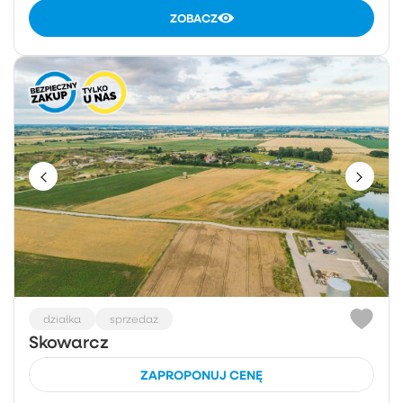
ZOBACZ
działka
sprzedaż
Skowarcz
ZAPROPONUJ CENĘ