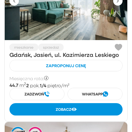
mieszkanie
sprzedaż
Gdańsk, Jasień, ul. Kazimierza Leskiego
ZAPROPONUJ CENĘ
Miesięczna rata:
2
44.7
2
1/4
m
pok.
piętro
/m²
ZADZWOŃ
WHATSAPP
ZOBACZ