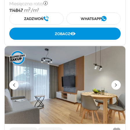
Miesięczna rata:
2
114847
m
/m²
ZADZWOŃ
WHATSAPP
ZOBACZ