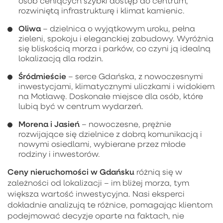
osób ceniących szybki dostęp do centrum,
rozwiniętą infrastrukturę i klimat kamienic.
Oliwa
– dzielnica o wyjątkowym uroku, pełna
zieleni, spokoju i eleganckiej zabudowy. Wyróżnia
się bliskością morza i parków, co czyni ją idealną
lokalizacją dla rodzin.
Śródmieście
– serce Gdańska, z nowoczesnymi
inwestycjami, klimatycznymi uliczkami i widokiem
na Motławę. Doskonałe miejsce dla osób, które
lubią być w centrum wydarzeń.
Morena i Jasień
– nowoczesne, prężnie
rozwijające się dzielnice z dobrą komunikacją i
nowymi osiedlami, wybierane przez młode
rodziny i inwestorów.
Ceny nieruchomości w Gdańsku
różnią się w
zależności od lokalizacji – im bliżej morza, tym
większa wartość inwestycyjna. Nasi eksperci
dokładnie analizują te różnice, pomagając klientom
podejmować decyzje oparte na faktach, nie