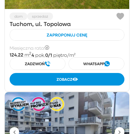
dom
sprzedaż
Tuchom, ul. Topolowa
ZAPROPONUJ CENĘ
Miesięczna rata:
2
124.22
4
0/1
m
pok.
piętro
/m²
ZADZWOŃ
WHATSAPP
ZOBACZ