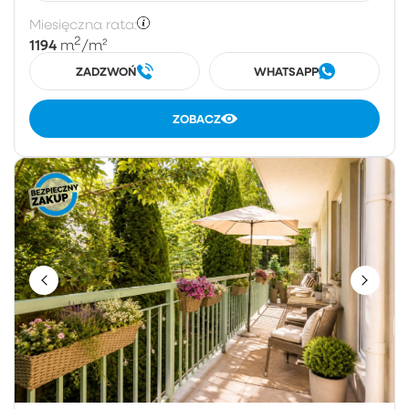
Miesięczna rata:
2
1194
m
/m²
ZADZWOŃ
WHATSAPP
ZOBACZ