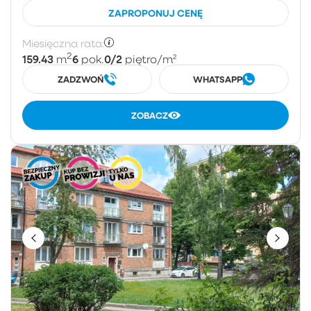
ZAPROPONUJ CENĘ
Miesięczna rata:
2
159.43
6
0/2
m
pok.
piętro
/m²
ZADZWOŃ
WHATSAPP
ZOBACZ