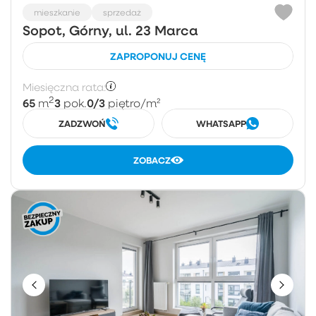
mieszkanie
sprzedaż
Sopot, Górny, ul. 23 Marca
ZAPROPONUJ CENĘ
Miesięczna rata:
2
65
3
0/3
m
pok.
piętro
/m²
ZADZWOŃ
WHATSAPP
ZOBACZ