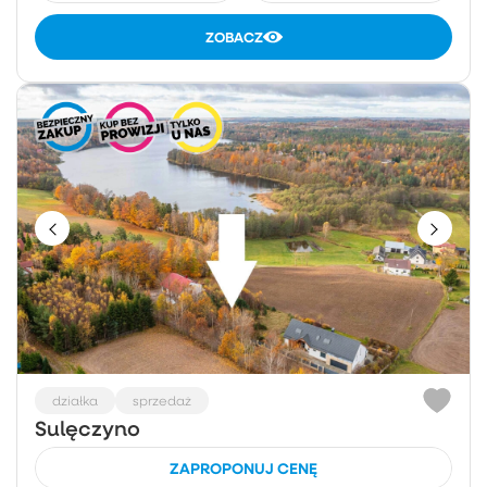
ZOBACZ
działka
sprzedaż
Sulęczyno
ZAPROPONUJ CENĘ