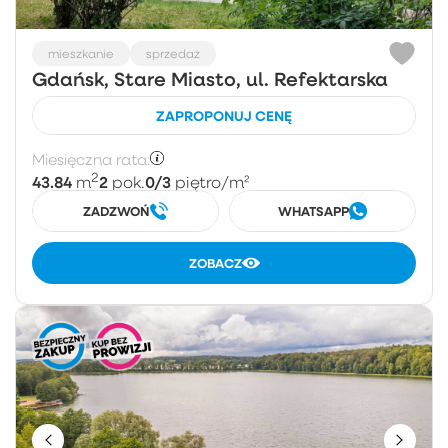
mieszkanie
sprzedaż
Gdańsk, Stare Miasto, ul. Refektarska
ZAPROPONUJ CENĘ
Miesięczna rata:
2
43.84
2
0/3
m
pok.
piętro
/m²
ZADZWOŃ
WHATSAPP
ZOBACZ