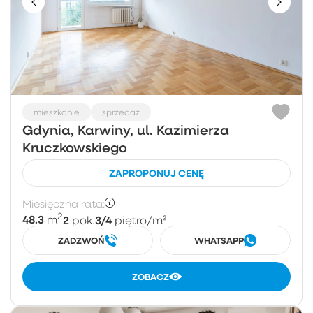
mieszkanie
sprzedaż
Gdynia, Karwiny, ul. Kazimierza
Kruczkowskiego
ZAPROPONUJ CENĘ
Miesięczna rata:
2
48.3
2
3/4
m
pok.
piętro
/m²
ZADZWOŃ
WHATSAPP
ZOBACZ