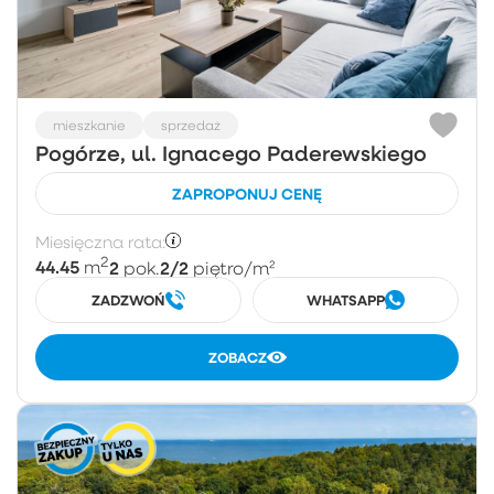
mieszkanie
sprzedaż
Pogórze, ul. Ignacego Paderewskiego
ZAPROPONUJ CENĘ
Miesięczna rata:
2
44.45
2
2/2
m
pok.
piętro
/m²
ZADZWOŃ
WHATSAPP
ZOBACZ