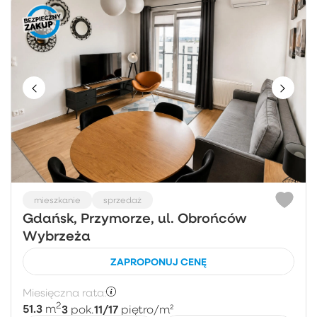
mieszkanie
sprzedaż
Gdańsk, Przymorze, ul. Obrońców
Wybrzeża
ZAPROPONUJ CENĘ
Miesięczna rata:
2
51.3
3
11/17
m
pok.
piętro
/m²