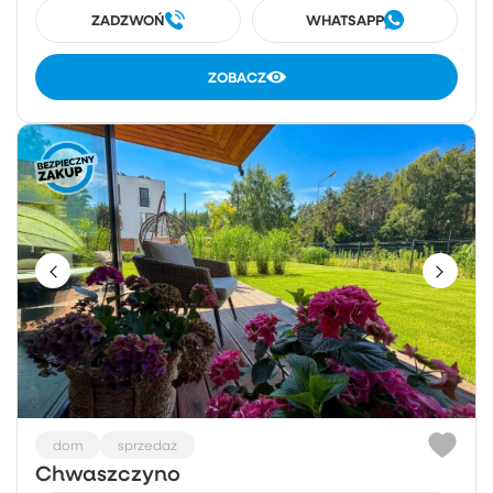
ZADZWOŃ
WHATSAPP
ZOBACZ
dom
sprzedaż
Chwaszczyno