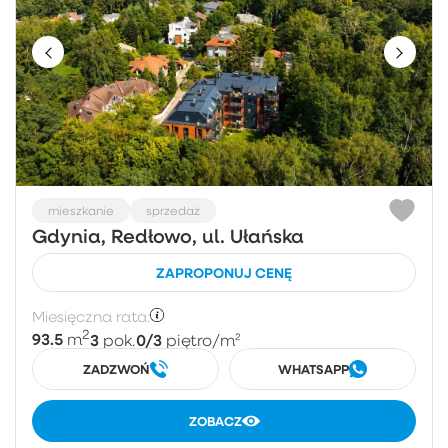
mieszkanie
sprzedaż
Gdynia, Redłowo, ul. Ułańska
ZAPROPONUJ CENĘ
Miesięczna rata:
2
93.5
3
0/3
m
pok.
piętro
/m²
ZADZWOŃ
WHATSAPP
ZOBACZ