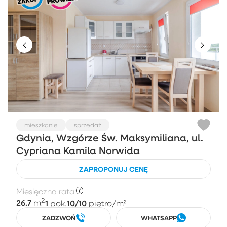
mieszkanie
sprzedaż
Gdynia, Wzgórze Św. Maksymiliana, ul.
Cypriana Kamila Norwida
ZAPROPONUJ CENĘ
Miesięczna rata:
2
26.7
1
10/10
m
pok.
piętro
/m²
ZADZWOŃ
WHATSAPP