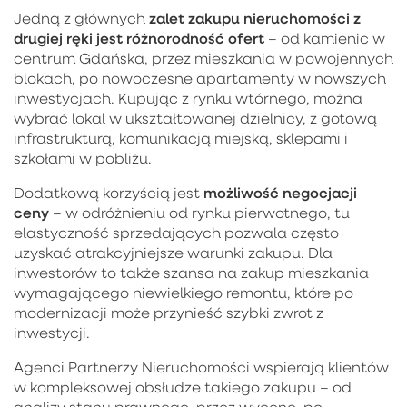
zalet zakupu nieruchomości z
Jedną z głównych
drugiej ręki jest różnorodność ofert
– od kamienic w
centrum Gdańska, przez mieszkania w powojennych
blokach, po nowoczesne apartamenty w nowszych
inwestycjach. Kupując z rynku wtórnego, można
wybrać lokal w ukształtowanej dzielnicy, z gotową
infrastrukturą, komunikacją miejską, sklepami i
szkołami w pobliżu.
możliwość negocjacji
Dodatkową korzyścią jest
ceny
– w odróżnieniu od rynku pierwotnego, tu
elastyczność sprzedających pozwala często
uzyskać atrakcyjniejsze warunki zakupu. Dla
inwestorów to także szansa na zakup mieszkania
wymagającego niewielkiego remontu, które po
modernizacji może przynieść szybki zwrot z
inwestycji.
Agenci Partnerzy Nieruchomości wspierają klientów
w kompleksowej obsłudze takiego zakupu – od
analizy stanu prawnego, przez wycenę, po