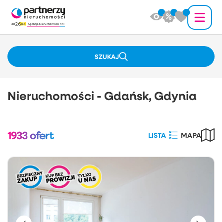
SZUKAJ
Nieruchomości - Gdańsk, Gdynia
1933
ofert
LISTA
MAPA