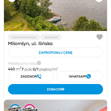
lokal komercyjny
sprzedaż
Miłomłyn, ul. Ilińska
ZAPROPONUJ CENĘ
Miesięczna rata:
2
440
7
0/1
m
pok.
piętro
/m²
ZADZWOŃ
WHATSAPP
ZOBACZ