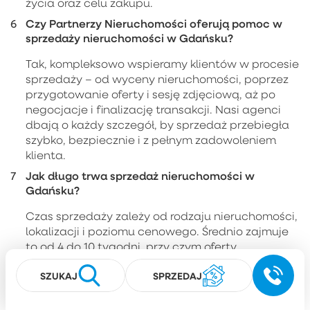
życia oraz celu zakupu.
Czy Partnerzy Nieruchomości oferują pomoc w
sprzedaży nieruchomości w Gdańsku?
Tak, kompleksowo wspieramy klientów w procesie
sprzedaży – od wyceny nieruchomości, poprzez
przygotowanie oferty i sesję zdjęciową, aż po
negocjacje i finalizację transakcji. Nasi agenci
dbają o każdy szczegół, by sprzedaż przebiegła
szybko, bezpiecznie i z pełnym zadowoleniem
klienta.
Jak długo trwa sprzedaż nieruchomości w
Gdańsku?
Czas sprzedaży zależy od rodzaju nieruchomości,
lokalizacji i poziomu cenowego. Średnio zajmuje
to od 4 do 10 tygodni, przy czym oferty
odpowiednio przygotowane i promowane przez
SZUKAJ
SPRZEDAJ
agencję Partnerzy często znajdują nabywców w
znacznie krótszym czasie.