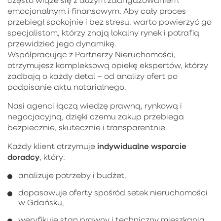
emocjonalnym i finansowym. Aby cały proces
przebiegł spokojnie i bez stresu, warto powierzyć go
specjalistom, którzy znają lokalny rynek i potrafią
przewidzieć jego dynamikę.
Współpracując z Partnerzy Nieruchomości,
otrzymujesz kompleksową opiekę ekspertów, którzy
zadbają o każdy detal – od analizy ofert po
podpisanie aktu notarialnego.
Nasi agenci łączą wiedzę prawną, rynkową i
negocjacyjną, dzięki czemu zakup przebiega
bezpiecznie, skutecznie i transparentnie.
indywidualne wsparcie
Każdy klient otrzymuje
doradcy
, który:
analizuje potrzeby i budżet,
dopasowuje oferty spośród setek nieruchomości
w Gdańsku,
weryfikuje stan prawny i techniczny mieszkania,